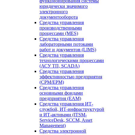
функционирования системы
юридически значимого
электронного
документооборота
Средства управления
производственными
процессами (MES)
Средства управления
лабораторными потоками
работ и документов (LIMS)
Средства управления
технологическими процессами
(АСУ ТП, SCADA)
Средства управления
эффективностью предприятия
(CPM/EPM)
Средства управления
основными фондами
предприятия (EAM)
Средства управления ИТ-
службой, ИТ-инфраструктурой
и ИТ-активами (ITSM-
ServiceDesk, SCCM, Asset
Management)
Средства электронной