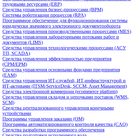
трудовыми ресурсами (ERP)
Средства управления бизнес-процессами (BPM)
Системы роботизации процессов (RPA)
Программное обеспечение для функционирования системы
юридически значимого электронного документооборота
Средства управления производственными процессами (MES)
Средства управления лабораторными потоками работ и
документов (LIMS)
Средства управления технологическими процессами (АСУ
ТП, SCADA)
Средства управления эффективностью предприятия
(CPM/EPM)
Средства управления основными фондами предприятия
(EAM)
Средства управления ИТ-службой, ИТ-инфраструктурой и
ИТ-активами (ITSM-ServiceDesk, SCCM, Asset Management)
Средства электронной коммерции (ecommerce platform)
Средства управления складом и цепочками поставок (WMS,
SCM)
Средства централизованного управления конечными
устройствами
Программы управления заказами (OM)
Программы автоматизированного контроля качества (CAQ)
Средства разработки программного обеспечения
Средства подготовки исполнимого кода