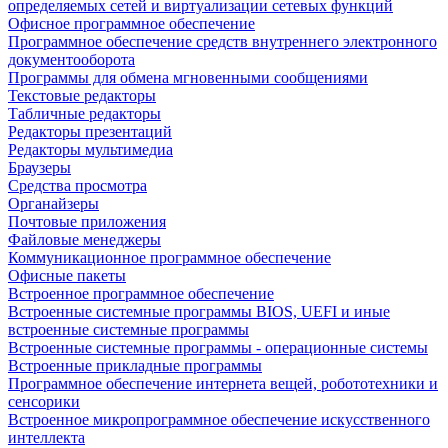
определяемых сетей и виртуализации сетевых функций
Офисное программное обеспечение
Программное обеспечение средств внутреннего электронного
документооборота
Программы для обмена мгновенными сообщениями
Текстовые редакторы
Табличные редакторы
Редакторы презентаций
Редакторы мультимедиа
Браузеры
Средства просмотра
Органайзеры
Почтовые приложения
Файловые менеджеры
Коммуникационное программное обеспечение
Офисные пакеты
Встроенное программное обеспечение
Встроенные системные программы BIOS, UEFI и иные
встроенные системные программы
Встроенные системные программы - операционные системы
Встроенные прикладные программы
Программное обеспечение интернета вещей, робототехники и
сенсорики
Встроенное микропрограммное обеспечение искусственного
интеллекта