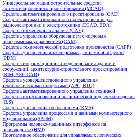
Универсальные машиностроительные средства
автоматизированного проектирования (MCAD)
Средства автоматизированного проектирования (CAD)
Средства автоматизированного проектирования для
радиоэлектроники и электротехники (ECAD, EDA)
Средства инженерного анализа (CAE)
Средства управления оборудованием с числовым
программным управлением (CAM)
Средства технологической подготовки производства (CAPP)
Средства управления инженерными данными об изделии
(PDM)
Средства информационного моделирования зданий и
сооружений, архитектурно-строительного проектирования
(BIM, AEC CAD)
Средства усовершенствованного управления
технологическими процессами (APC, RTO)
Средства автоматизированного управления техникой
Средства интегрированной логистической поддержки изделия
(ILS)
Средства управления требованиями (RMS)
Средства управления процессами и данными компьютерного
моделирования (SPDM)
Программы человеко-машинных интерфейсов на
производстве (HMI)
Программное обеспечение для управляемых логических