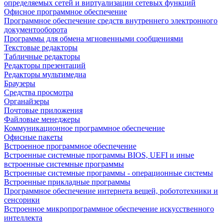
определяемых сетей и виртуализации сетевых функций
Офисное программное обеспечение
Программное обеспечение средств внутреннего электронного
документооборота
Программы для обмена мгновенными сообщениями
Текстовые редакторы
Табличные редакторы
Редакторы презентаций
Редакторы мультимедиа
Браузеры
Средства просмотра
Органайзеры
Почтовые приложения
Файловые менеджеры
Коммуникационное программное обеспечение
Офисные пакеты
Встроенное программное обеспечение
Встроенные системные программы BIOS, UEFI и иные
встроенные системные программы
Встроенные системные программы - операционные системы
Встроенные прикладные программы
Программное обеспечение интернета вещей, робототехники и
сенсорики
Встроенное микропрограммное обеспечение искусственного
интеллекта