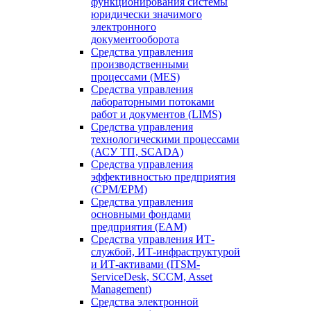
функционирования системы
юридически значимого
электронного
документооборота
Средства управления
производственными
процессами (MES)
Средства управления
лабораторными потоками
работ и документов (LIMS)
Средства управления
технологическими процессами
(АСУ ТП, SCADA)
Средства управления
эффективностью предприятия
(CPM/EPM)
Средства управления
основными фондами
предприятия (EAM)
Средства управления ИТ-
службой, ИТ-инфраструктурой
и ИТ-активами (ITSM-
ServiceDesk, SCCM, Asset
Management)
Средства электронной