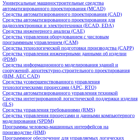
Универсальные машиностроительные средства
автоматизированного проектирования (MCAD)
Средства автоматизированного проектирования (CAD)
Средства автоматизированного проектирования для
радиоэлектроники и электротехники (ECAD, EDA)
Средства инженерного анализа (CAE)
Средства управления оборудованием с числовым
программным управлением (CAM)
Средства технологической подготовки производства (CAPP)
Средства управления инженерными данными об изделии
(PDM)
Средства информационного моделирования зданий и
сооружений, архитектурно-строительного проектирования
(BIM, AEC CAD)
Средства усовершенствованного управления
технологическими процессами (APC, RTO)
Средства автоматизированного управления техникой
Средства интегрированной логистической поддержки изделия
(ILS)
Средства управления требованиями (RMS)
Средства управления процессами и данными компьютерного
моделирования (SPDM)
Программы человеко-машинных интерфейсов на
производстве (HMI)
Программное обеспечение для управляемых логических