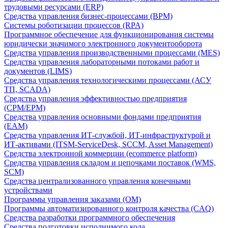
трудовыми ресурсами (ERP)
Средства управления бизнес-процессами (BPM)
Системы роботизации процессов (RPA)
Программное обеспечение для функционирования системы
юридически значимого электронного документооборота
Средства управления производственными процессами (MES)
Средства управления лабораторными потоками работ и
документов (LIMS)
Средства управления технологическими процессами (АСУ
ТП, SCADA)
Средства управления эффективностью предприятия
(CPM/EPM)
Средства управления основными фондами предприятия
(EAM)
Средства управления ИТ-службой, ИТ-инфраструктурой и
ИТ-активами (ITSM-ServiceDesk, SCCM, Asset Management)
Средства электронной коммерции (ecommerce platform)
Средства управления складом и цепочками поставок (WMS,
SCM)
Средства централизованного управления конечными
устройствами
Программы управления заказами (OM)
Программы автоматизированного контроля качества (CAQ)
Средства разработки программного обеспечения
Средства подготовки исполнимого кода