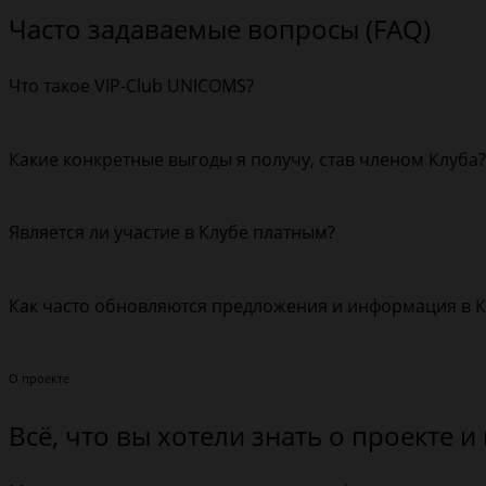
Часто задаваемые вопросы (FAQ)
Что такое VIP-Club UNICOMS?
VIP-Club UNICOMS – это специальный проект компании
Какие конкретные выгоды я получу, став членом Клуба?
скидкам, бонусам и другим программам лояльности с 
Участники Клуба получают доступ к полезной информац
Является ли участие в Клубе платным?
также к предложениям для увеличения личного дохода
Нет, членство в VIP-Club UNICOMS полностью бесплатно
Как часто обновляются предложения и информация в К
Мы стремимся регулярно обновлять контент, акции и п
О проекте
Всё, что вы хотели знать о проекте и