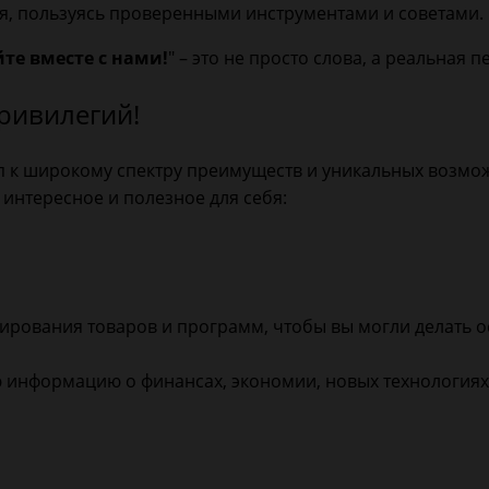
мя, пользуясь проверенными инструментами и советами.
те вместе с нами!
" – это не просто слова, а реальная
привилегий!
туп к широкому спектру преимуществ и уникальных возм
 интересное и полезное для себя:
рования товаров и программ, чтобы вы могли делать 
информацию о финансах, экономии, новых технологиях