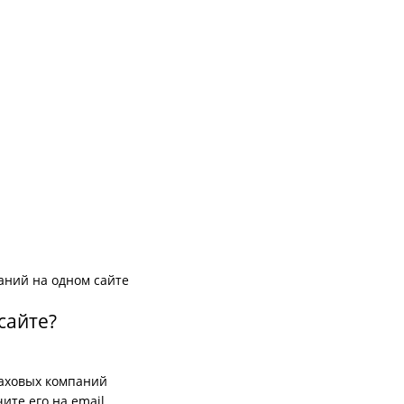
аний на одном сайте
сайте?
раховых компаний
ите его на email