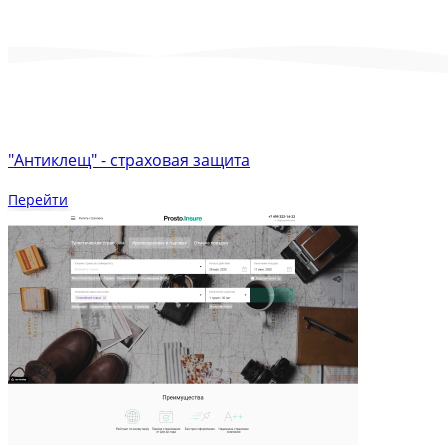
"Антиклещ" - страховая защита
Перейти