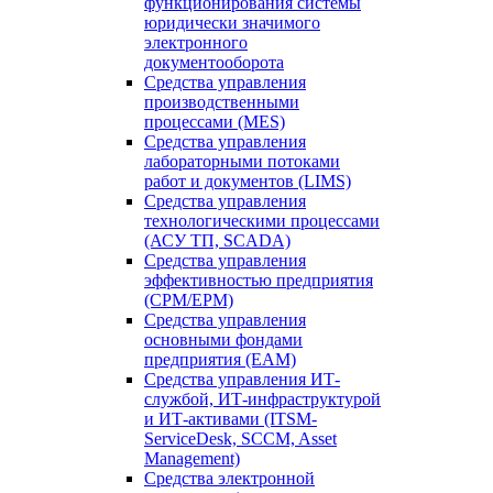
функционирования системы
юридически значимого
электронного
документооборота
Средства управления
производственными
процессами (MES)
Средства управления
лабораторными потоками
работ и документов (LIMS)
Средства управления
технологическими процессами
(АСУ ТП, SCADA)
Средства управления
эффективностью предприятия
(CPM/EPM)
Средства управления
основными фондами
предприятия (EAM)
Средства управления ИТ-
службой, ИТ-инфраструктурой
и ИТ-активами (ITSM-
ServiceDesk, SCCM, Asset
Management)
Средства электронной