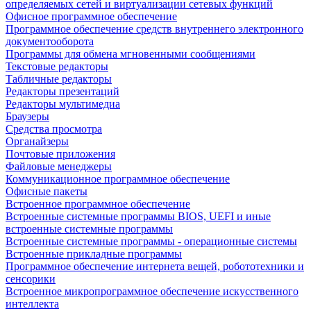
определяемых сетей и виртуализации сетевых функций
Офисное программное обеспечение
Программное обеспечение средств внутреннего электронного
документооборота
Программы для обмена мгновенными сообщениями
Текстовые редакторы
Табличные редакторы
Редакторы презентаций
Редакторы мультимедиа
Браузеры
Средства просмотра
Органайзеры
Почтовые приложения
Файловые менеджеры
Коммуникационное программное обеспечение
Офисные пакеты
Встроенное программное обеспечение
Встроенные системные программы BIOS, UEFI и иные
встроенные системные программы
Встроенные системные программы - операционные системы
Встроенные прикладные программы
Программное обеспечение интернета вещей, робототехники и
сенсорики
Встроенное микропрограммное обеспечение искусственного
интеллекта