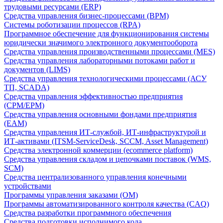
трудовыми ресурсами (ERP)
Средства управления бизнес-процессами (BPM)
Системы роботизации процессов (RPA)
Программное обеспечение для функционирования системы
юридически значимого электронного документооборота
Средства управления производственными процессами (MES)
Средства управления лабораторными потоками работ и
документов (LIMS)
Средства управления технологическими процессами (АСУ
ТП, SCADA)
Средства управления эффективностью предприятия
(CPM/EPM)
Средства управления основными фондами предприятия
(EAM)
Средства управления ИТ-службой, ИТ-инфраструктурой и
ИТ-активами (ITSM-ServiceDesk, SCCM, Asset Management)
Средства электронной коммерции (ecommerce platform)
Средства управления складом и цепочками поставок (WMS,
SCM)
Средства централизованного управления конечными
устройствами
Программы управления заказами (OM)
Программы автоматизированного контроля качества (CAQ)
Средства разработки программного обеспечения
Средства подготовки исполнимого кода