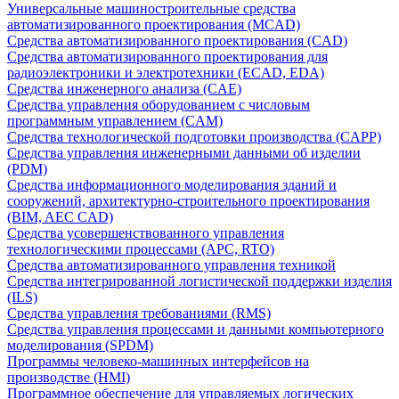
Универсальные машиностроительные средства
автоматизированного проектирования (MCAD)
Средства автоматизированного проектирования (CAD)
Средства автоматизированного проектирования для
радиоэлектроники и электротехники (ECAD, EDA)
Средства инженерного анализа (CAE)
Средства управления оборудованием с числовым
программным управлением (CAM)
Средства технологической подготовки производства (CAPP)
Средства управления инженерными данными об изделии
(PDM)
Средства информационного моделирования зданий и
сооружений, архитектурно-строительного проектирования
(BIM, AEC CAD)
Средства усовершенствованного управления
технологическими процессами (APC, RTO)
Средства автоматизированного управления техникой
Средства интегрированной логистической поддержки изделия
(ILS)
Средства управления требованиями (RMS)
Средства управления процессами и данными компьютерного
моделирования (SPDM)
Программы человеко-машинных интерфейсов на
производстве (HMI)
Программное обеспечение для управляемых логических