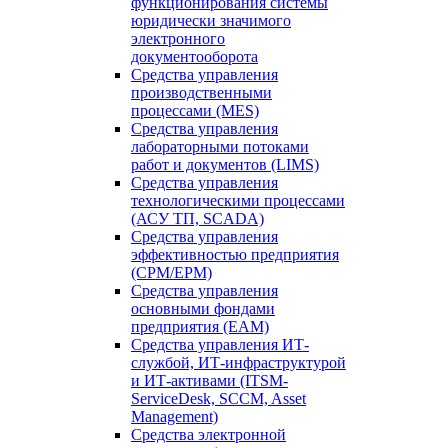
функционирования системы
юридически значимого
электронного
документооборота
Средства управления
производственными
процессами (MES)
Средства управления
лабораторными потоками
работ и документов (LIMS)
Средства управления
технологическими процессами
(АСУ ТП, SCADA)
Средства управления
эффективностью предприятия
(CPM/EPM)
Средства управления
основными фондами
предприятия (EAM)
Средства управления ИТ-
службой, ИТ-инфраструктурой
и ИТ-активами (ITSM-
ServiceDesk, SCCM, Asset
Management)
Средства электронной