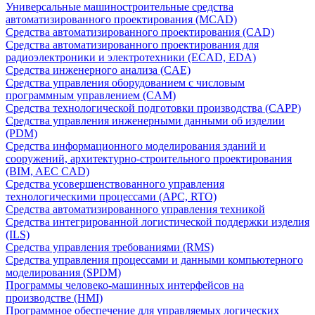
Универсальные машиностроительные средства
автоматизированного проектирования (MCAD)
Средства автоматизированного проектирования (CAD)
Средства автоматизированного проектирования для
радиоэлектроники и электротехники (ECAD, EDA)
Средства инженерного анализа (CAE)
Средства управления оборудованием с числовым
программным управлением (CAM)
Средства технологической подготовки производства (CAPP)
Средства управления инженерными данными об изделии
(PDM)
Средства информационного моделирования зданий и
сооружений, архитектурно-строительного проектирования
(BIM, AEC CAD)
Средства усовершенствованного управления
технологическими процессами (APC, RTO)
Средства автоматизированного управления техникой
Средства интегрированной логистической поддержки изделия
(ILS)
Средства управления требованиями (RMS)
Средства управления процессами и данными компьютерного
моделирования (SPDM)
Программы человеко-машинных интерфейсов на
производстве (HMI)
Программное обеспечение для управляемых логических