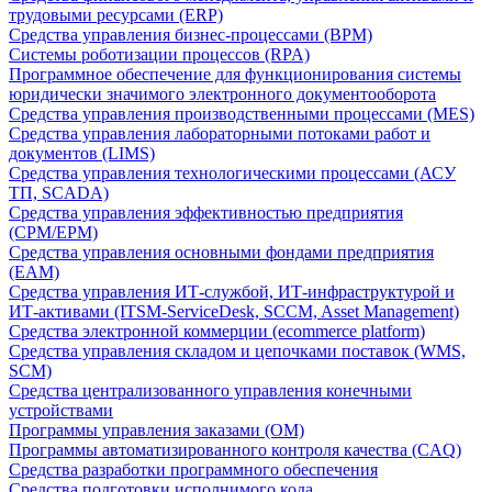
трудовыми ресурсами (ERP)
Средства управления бизнес-процессами (BPM)
Системы роботизации процессов (RPA)
Программное обеспечение для функционирования системы
юридически значимого электронного документооборота
Средства управления производственными процессами (MES)
Средства управления лабораторными потоками работ и
документов (LIMS)
Средства управления технологическими процессами (АСУ
ТП, SCADA)
Средства управления эффективностью предприятия
(CPM/EPM)
Средства управления основными фондами предприятия
(EAM)
Средства управления ИТ-службой, ИТ-инфраструктурой и
ИТ-активами (ITSM-ServiceDesk, SCCM, Asset Management)
Средства электронной коммерции (ecommerce platform)
Средства управления складом и цепочками поставок (WMS,
SCM)
Средства централизованного управления конечными
устройствами
Программы управления заказами (OM)
Программы автоматизированного контроля качества (CAQ)
Средства разработки программного обеспечения
Средства подготовки исполнимого кода