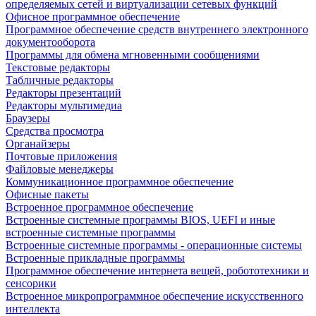
определяемых сетей и виртуализации сетевых функций
Офисное программное обеспечение
Программное обеспечение средств внутреннего электронного
документооборота
Программы для обмена мгновенными сообщениями
Текстовые редакторы
Табличные редакторы
Редакторы презентаций
Редакторы мультимедиа
Браузеры
Средства просмотра
Органайзеры
Почтовые приложения
Файловые менеджеры
Коммуникационное программное обеспечение
Офисные пакеты
Встроенное программное обеспечение
Встроенные системные программы BIOS, UEFI и иные
встроенные системные программы
Встроенные системные программы - операционные системы
Встроенные прикладные программы
Программное обеспечение интернета вещей, робототехники и
сенсорики
Встроенное микропрограммное обеспечение искусственного
интеллекта