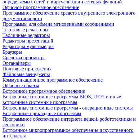
определяемых сетей и виртуализации сетевых функций
Офисное программное обеспечение
Программное обеспечение средств внутреннего электронного
документооборота
Программы для обмена мгновенными сообщениями
Текстовые редакторы
Табличные редакторы
Редакторы презентаций
Редакторы мультимедиа
Браузеры
Средства просмотра
Органайзеры
Почтовые приложения
Файловые менеджеры
Коммуникационное программное обеспечение
Офисные пакеты
Встроенное программное обеспечение
Встроенные системные программы BIOS, UEFI и иные
встроенные системные программы
Встроенные системные программы - операционные системы
Встроенные прикладные программы
Программное обеспечение интернета вещей, робототехники и
сенсорики
Встроенное микропрограммное обеспечение искусственного
интеллекта