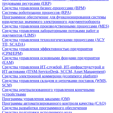
трудовыми ресурсами (ERP)
Средства управления бизнес-процессами (BPM)
Системы роботизации процессов (RPA)
Программное обеспечение для функционирования системы
юридически значимого электронного документооборота
Средства управления производственными процессами (MES)
Средства управления лабораторными потоками работ и
документов (LIMS)
Средства управления технологическими процессами (АСУ
ТП, SCADA)
Средства управления эффективностью предприятия
(CPM/EPM)
Средства управления основными фондами предприятия
(EAM)
Средства управления ИТ-службой, ИТ-инфраструктурой и
ИТ-активами (ITSM-ServiceDesk, SCCM, Asset Management)
Средства электронной коммерции (ecommerce platform)
Средства управления складом и цепочками поставок (WMS,
SCM)
Средства централизованного управления конечными
устройствами
Программы управления заказами (OM)
Программы автоматизированного контроля качества (CAQ)
Средства разработки программного обеспечения
Средства подготовки исполнимого кода