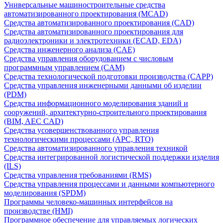
Универсальные машиностроительные средства
автоматизированного проектирования (MCAD)
Средства автоматизированного проектирования (CAD)
Средства автоматизированного проектирования для
радиоэлектроники и электротехники (ECAD, EDA)
Средства инженерного анализа (CAE)
Средства управления оборудованием с числовым
программным управлением (CAM)
Средства технологической подготовки производства (CAPP)
Средства управления инженерными данными об изделии
(PDM)
Средства информационного моделирования зданий и
сооружений, архитектурно-строительного проектирования
(BIM, AEC CAD)
Средства усовершенствованного управления
технологическими процессами (APC, RTO)
Средства автоматизированного управления техникой
Средства интегрированной логистической поддержки изделия
(ILS)
Средства управления требованиями (RMS)
Средства управления процессами и данными компьютерного
моделирования (SPDM)
Программы человеко-машинных интерфейсов на
производстве (HMI)
Программное обеспечение для управляемых логических