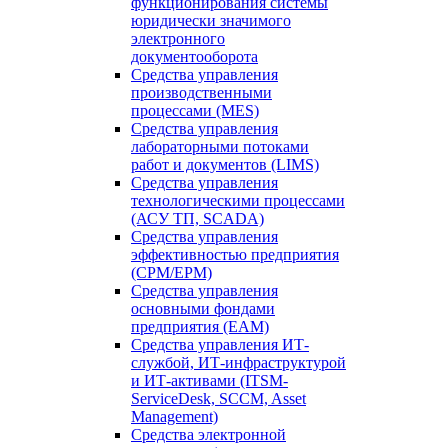
функционирования системы
юридически значимого
электронного
документооборота
Средства управления
производственными
процессами (MES)
Средства управления
лабораторными потоками
работ и документов (LIMS)
Средства управления
технологическими процессами
(АСУ ТП, SCADA)
Средства управления
эффективностью предприятия
(CPM/EPM)
Средства управления
основными фондами
предприятия (EAM)
Средства управления ИТ-
службой, ИТ-инфраструктурой
и ИТ-активами (ITSM-
ServiceDesk, SCCM, Asset
Management)
Средства электронной