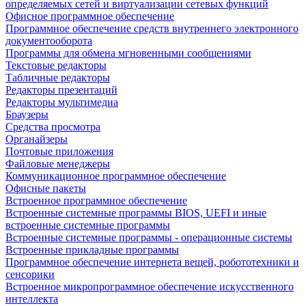
определяемых сетей и виртуализации сетевых функций
Офисное программное обеспечение
Программное обеспечение средств внутреннего электронного
документооборота
Программы для обмена мгновенными сообщениями
Текстовые редакторы
Табличные редакторы
Редакторы презентаций
Редакторы мультимедиа
Браузеры
Средства просмотра
Органайзеры
Почтовые приложения
Файловые менеджеры
Коммуникационное программное обеспечение
Офисные пакеты
Встроенное программное обеспечение
Встроенные системные программы BIOS, UEFI и иные
встроенные системные программы
Встроенные системные программы - операционные системы
Встроенные прикладные программы
Программное обеспечение интернета вещей, робототехники и
сенсорики
Встроенное микропрограммное обеспечение искусственного
интеллекта