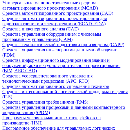
Универсальные машиностроительные средства
автоматизированного проектирования (MCAD)
Средства автоматизированного проектирования (CAD)
Средства автоматизированного проектирования для
радиоэлектроники и электротехники (ECAD, EDA)
Средства инженерного анализа (CAE)
Средства управления оборудованием с числовым
программным управлением (CAM)
Средства технологической подготовки производства (CAPP)
Средства управления инженерными данными об изделии
(PDM)
Средства информационного моделирования зданий и
сооружений, архитектурно-строительного проектирования
(BIM, AEC CAD)
Средства усовершенствованного управления
технологическими процессами (APC, RTO)
Средства автоматизированного управления техникой
Средства интегрированной логистической поддержки изделия
(ILS)
Средства управления требованиями (RMS)
Средства управления процессами и данными компьютерного
моделирования (SPDM)
Программы человеко-машинных интерфейсов на
производстве (HMI)
Программное обеспечение для управляемых логических