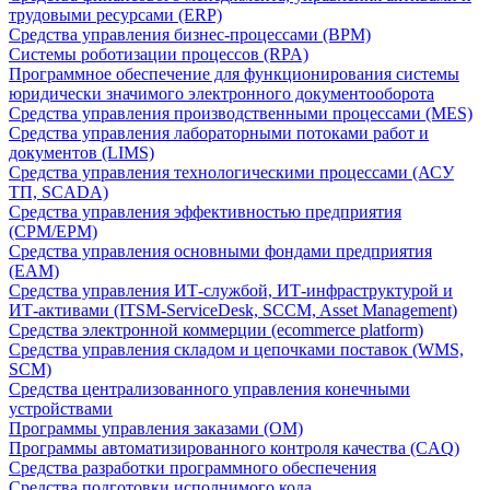
трудовыми ресурсами (ERP)
Средства управления бизнес-процессами (BPM)
Системы роботизации процессов (RPA)
Программное обеспечение для функционирования системы
юридически значимого электронного документооборота
Средства управления производственными процессами (MES)
Средства управления лабораторными потоками работ и
документов (LIMS)
Средства управления технологическими процессами (АСУ
ТП, SCADA)
Средства управления эффективностью предприятия
(CPM/EPM)
Средства управления основными фондами предприятия
(EAM)
Средства управления ИТ-службой, ИТ-инфраструктурой и
ИТ-активами (ITSM-ServiceDesk, SCCM, Asset Management)
Средства электронной коммерции (ecommerce platform)
Средства управления складом и цепочками поставок (WMS,
SCM)
Средства централизованного управления конечными
устройствами
Программы управления заказами (OM)
Программы автоматизированного контроля качества (CAQ)
Средства разработки программного обеспечения
Средства подготовки исполнимого кода