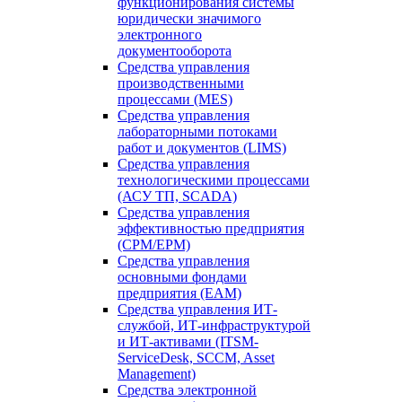
функционирования системы
юридически значимого
электронного
документооборота
Средства управления
производственными
процессами (MES)
Средства управления
лабораторными потоками
работ и документов (LIMS)
Средства управления
технологическими процессами
(АСУ ТП, SCADA)
Средства управления
эффективностью предприятия
(CPM/EPM)
Средства управления
основными фондами
предприятия (EAM)
Средства управления ИТ-
службой, ИТ-инфраструктурой
и ИТ-активами (ITSM-
ServiceDesk, SCCM, Asset
Management)
Средства электронной