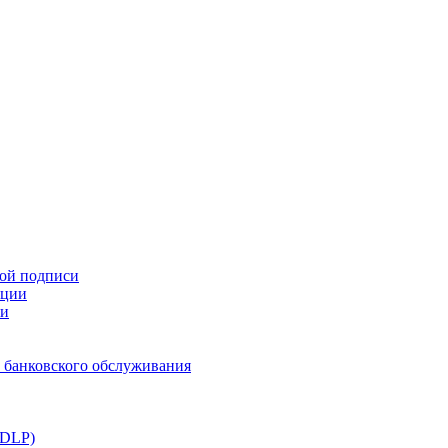
ной подписи
ации
ти
 банковского обслуживания
(DLP)