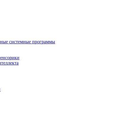
нные системные программы
сенсорики
нтеллекта
й