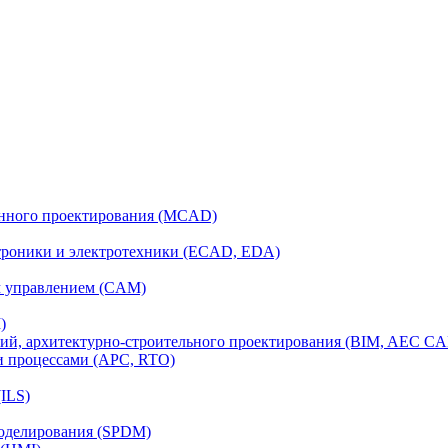
анного проектирования (MCAD)
ктроники и электротехники (ECAD, EDA)
м управлением (CAM)
)
ий, архитектурно-строительного проектирования (BIM, AEC C
и процессами (APC, RTO)
ILS)
моделирования (SPDM)