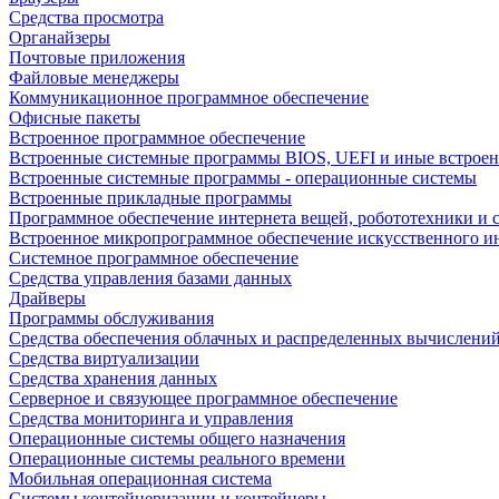
Средства просмотра
Органайзеры
Почтовые приложения
Файловые менеджеры
Коммуникационное программное обеспечение
Офисные пакеты
Встроенное программное обеспечение
Встроенные системные программы BIOS, UEFI и иные встрое
Встроенные системные программы - операционные системы
Встроенные прикладные программы
Программное обеспечение интернета вещей, робототехники и 
Встроенное микропрограммное обеспечение искусственного и
Системное программное обеспечение
Средства управления базами данных
Драйверы
Программы обслуживания
Средства обеспечения облачных и распределенных вычислени
Средства виртуализации
Средства хранения данных
Серверное и связующее программное обеспечение
Средства мониторинга и управления
Операционные системы общего назначения
Операционные системы реального времени
Мобильная операционная система
Системы контейнеризации и контейнеры