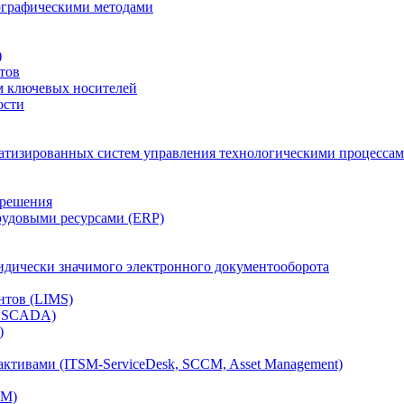
тографическими методами
)
тов
м ключевых носителей
ости
атизированных систем управления технологическими процессам
 решения
рудовыми ресурсами (ERP)
дически значимого электронного документооборота
нтов (LIMS)
, SCADA)
)
ктивами (ITSM-ServiceDesk, SCCM, Asset Management)
CM)