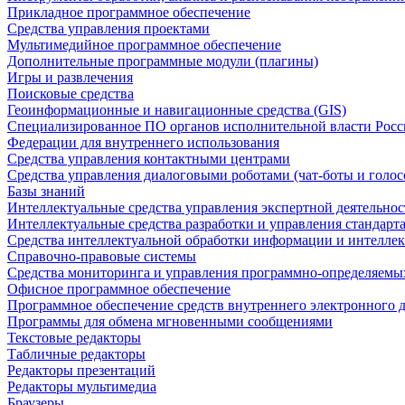
Прикладное программное обеспечение
Средства управления проектами
Мультимедийное программное обеспечение
Дополнительные программные модули (плагины)
Игры и развлечения
Поисковые средства
Геоинформационные и навигационные средства (GIS)
Специализированное ПО органов исполнительной власти Росс
Федерации для внутреннего использования
Средства управления контактными центрами
Средства управления диалоговыми роботами (чат-боты и голос
Базы знаний
Интеллектуальные средства управления экспертной деятельно
Интеллектуальные средства разработки и управления стандар
Средства интеллектуальной обработки информации и интеллек
Справочно-правовые системы
Средства мониторинга и управления программно-определяемых
Офисное программное обеспечение
Программное обеспечение средств внутреннего электронного 
Программы для обмена мгновенными сообщениями
Текстовые редакторы
Табличные редакторы
Редакторы презентаций
Редакторы мультимедиа
Браузеры