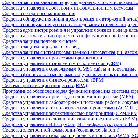
Средства защиты каналов передачи данных, в том числе крип
Средства управления доступом к информационным ресурсам
Средства резервного копирования
Средства обнаружения и/или предотвращения вторжений (атак
Средства обнаружения угроз и расследования сетевых инциден
Средства администрирования и управления жизненным цикло
Средства автоматизации процессов информационной безопасн
Средства защиты почтовых систем
Средства защиты виртуальных сред
Средства защиты систем промышленной автоматизации (автом
Средства управления процессами организации
Средства управления отношениями с клиентами (CRM)
Средства управления содержимым (CMS), сайты и портальные
Средства финансового менеджмента, управления активами и т
Средства управления бизнес-процессами (BPM)
Системы роботизации процессов (RPA)
Программное обеспечение для функционирования системы юри
Средства управления производственными процессами (MES)
Средства управления лабораторными потоками работ и докуме
Средства управления технологическими процессами (АСУ ТП
Средства управления эффективностью предприятия (CPM/EPM
Средства управления основными фондами предприятия (EAM)
Средства управления ИТ-службой, ИТ-инфраструктурой и ИТ-а
Средства электронной коммерции (ecommerce platform)
Средства управления складом и цепочками поставок (WMS, S