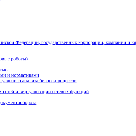
ийской Федерации, государственных корпораций, компаний и ю
овые роботы)
стью
тами и нормативами
туального анализа бизнес-процессов
 сетей и виртуализации сетевых функций
документооборота