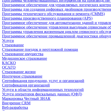
Программы человеко-машинных интерфейсов на производстве
Программное обеспечение для управляемых логических контро
Программы для создания цифровых двойников производственно
Программы технического обслуживания и ремонта (CMMS)
Программы производственного планирования (APS)
Программное обеспечение для автоматизации зданий и управ
Программное обеспечение управления выездным сервисным о
Программы управления жизненным циклом сервисного обслу
Программное обеспечение промышленной диагностики оборудо
Услуги
Страхование
Страхование поездок и неотложной помощи
Страхование имущества
Медицинское страхование
КАСКО
ОСАГО
Страхование жизни
Ипотечное страхование
Сертификация продукции, услуг и организаций
Сертификация организаций
Услуги в области информационных технологий
Услуги операторов фискальных данных (ОФД)
Маркировка Честный ЗНАК
Внедрение CRM
Веб-разработка