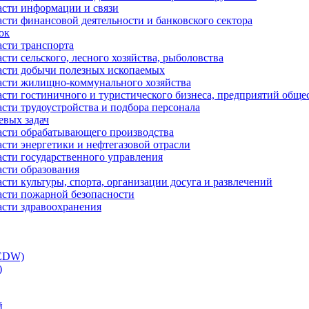
асти информации и связи
асти финансовой деятельности и банковского сектора
ок
асти транспорта
сти сельского, лесного хозяйства, рыболовства
ласти добычи полезных ископаемых
ласти жилищно-коммунального хозяйства
асти гостиничного и туристического бизнеса, предприятий обще
сти трудоустройства и подбора персонала
евых задач
ласти обрабатывающего производства
асти энергетики и нефтегазовой отрасли
асти государственного управления
асти образования
сти культуры, спорта, организации досуга и развлечений
асти пожарной безопасности
асти здравоохранения
(EDW)
)
й