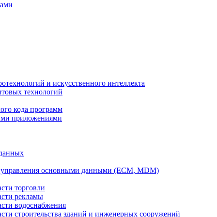
вами
ротехнологий и искусственного интеллекта
антовых технологий
ого кода программ
ыми приложениями
 данных
а управления основными данными (ECM, MDM)
асти торговли
асти рекламы
асти водоснабжения
ласти строительства зданий и инженерных сооружений