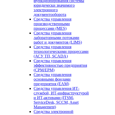
функционирования системы
юридически значимого
электронного
документооборота
Средства управления
производственными
процессами (MES)
Средства управления
лабораторными потоками
работ и документов (LIMS)
Средства управления
технологическими процессами
(АСУ ТП, SCADA)
Средства управления
эффективностью предприятия
(CPM/EPM)
Средства управления
основными фондами
предприятия (EAM)
Средства управления ИТ-
службой, ИТ-инфраструктурой
и ИТ-активами (ITSM-
ServiceDesk, SCCM, Asset
Management)
Средства электронной