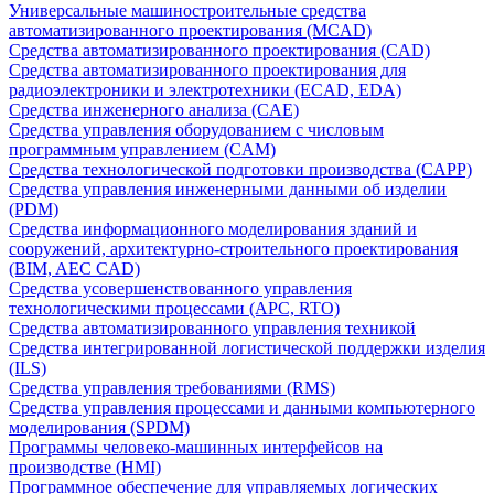
Универсальные машиностроительные средства
автоматизированного проектирования (MCAD)
Средства автоматизированного проектирования (CAD)
Средства автоматизированного проектирования для
радиоэлектроники и электротехники (ECAD, EDA)
Средства инженерного анализа (CAE)
Средства управления оборудованием с числовым
программным управлением (CAM)
Средства технологической подготовки производства (CAPP)
Средства управления инженерными данными об изделии
(PDM)
Средства информационного моделирования зданий и
сооружений, архитектурно-строительного проектирования
(BIM, AEC CAD)
Средства усовершенствованного управления
технологическими процессами (APC, RTO)
Средства автоматизированного управления техникой
Средства интегрированной логистической поддержки изделия
(ILS)
Средства управления требованиями (RMS)
Средства управления процессами и данными компьютерного
моделирования (SPDM)
Программы человеко-машинных интерфейсов на
производстве (HMI)
Программное обеспечение для управляемых логических