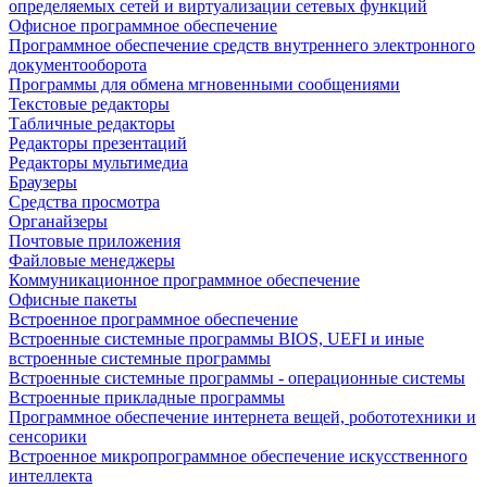
определяемых сетей и виртуализации сетевых функций
Офисное программное обеспечение
Программное обеспечение средств внутреннего электронного
документооборота
Программы для обмена мгновенными сообщениями
Текстовые редакторы
Табличные редакторы
Редакторы презентаций
Редакторы мультимедиа
Браузеры
Средства просмотра
Органайзеры
Почтовые приложения
Файловые менеджеры
Коммуникационное программное обеспечение
Офисные пакеты
Встроенное программное обеспечение
Встроенные системные программы BIOS, UEFI и иные
встроенные системные программы
Встроенные системные программы - операционные системы
Встроенные прикладные программы
Программное обеспечение интернета вещей, робототехники и
сенсорики
Встроенное микропрограммное обеспечение искусственного
интеллекта