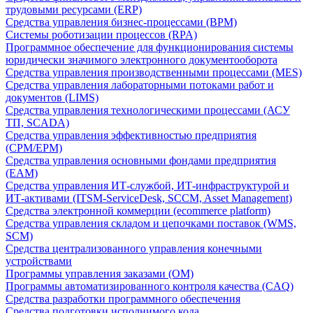
трудовыми ресурсами (ERP)
Средства управления бизнес-процессами (BPM)
Системы роботизации процессов (RPA)
Программное обеспечение для функционирования системы
юридически значимого электронного документооборота
Средства управления производственными процессами (MES)
Средства управления лабораторными потоками работ и
документов (LIMS)
Средства управления технологическими процессами (АСУ
ТП, SCADA)
Средства управления эффективностью предприятия
(CPM/EPM)
Средства управления основными фондами предприятия
(EAM)
Средства управления ИТ-службой, ИТ-инфраструктурой и
ИТ-активами (ITSM-ServiceDesk, SCCM, Asset Management)
Средства электронной коммерции (ecommerce platform)
Средства управления складом и цепочками поставок (WMS,
SCM)
Средства централизованного управления конечными
устройствами
Программы управления заказами (OM)
Программы автоматизированного контроля качества (CAQ)
Средства разработки программного обеспечения
Средства подготовки исполнимого кода