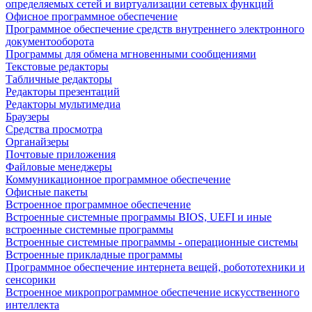
определяемых сетей и виртуализации сетевых функций
Офисное программное обеспечение
Программное обеспечение средств внутреннего электронного
документооборота
Программы для обмена мгновенными сообщениями
Текстовые редакторы
Табличные редакторы
Редакторы презентаций
Редакторы мультимедиа
Браузеры
Средства просмотра
Органайзеры
Почтовые приложения
Файловые менеджеры
Коммуникационное программное обеспечение
Офисные пакеты
Встроенное программное обеспечение
Встроенные системные программы BIOS, UEFI и иные
встроенные системные программы
Встроенные системные программы - операционные системы
Встроенные прикладные программы
Программное обеспечение интернета вещей, робототехники и
сенсорики
Встроенное микропрограммное обеспечение искусственного
интеллекта