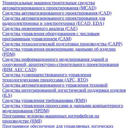
Универсальные машиностроительные средства
автоматизированного проектирования (MCAD)
Средства автоматизированного проектирования (CAD)
Средства автоматизированного проектирования для
радиоэлектроники и электротехники (ECAD, EDA)
Средства инженерного анализа (CAE)
Средства управления оборудованием с числовым
программным управлением (CAM)
Средства технологической подготовки производства (CAPP)
Средства управления инженерными данными об изделии
(PDM)
Средства информационного моделирования зданий и
сооружений, архитектурно-строительного проектирования
(BIM, AEC CAD)
Средства усовершенствованного управления
технологическими процессами (APC, RTO)
Средства автоматизированного управления техникой
Средства интегрированной логистической поддержки изделия
(ILS)
Средства управления требованиями (RMS)
Средства управления процессами и данными компьютерного
моделирования (SPDM)
Программы человеко-машинных интерфейсов на
производстве (HMI)
Программное обеспечение для управляемых логических