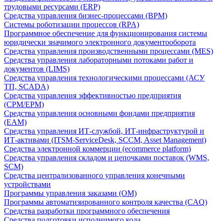
трудовыми ресурсами (ERP)
Средства управления бизнес-процессами (BPM)
Системы роботизации процессов (RPA)
Программное обеспечение для функционирования системы
юридически значимого электронного документооборота
Средства управления производственными процессами (MES)
Средства управления лабораторными потоками работ и
документов (LIMS)
Средства управления технологическими процессами (АСУ
ТП, SCADA)
Средства управления эффективностью предприятия
(CPM/EPM)
Средства управления основными фондами предприятия
(EAM)
Средства управления ИТ-службой, ИТ-инфраструктурой и
ИТ-активами (ITSM-ServiceDesk, SCCM, Asset Management)
Средства электронной коммерции (ecommerce platform)
Средства управления складом и цепочками поставок (WMS,
SCM)
Средства централизованного управления конечными
устройствами
Программы управления заказами (OM)
Программы автоматизированного контроля качества (CAQ)
Средства разработки программного обеспечения
Средства подготовки исполнимого кода