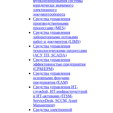
функционирования системы
юридически значимого
электронного
документооборота
Средства управления
производственными
процессами (MES)
Средства управления
лабораторными потоками
работ и документов (LIMS)
Средства управления
технологическими процессами
(АСУ ТП, SCADA)
Средства управления
эффективностью предприятия
(CPM/EPM)
Средства управления
основными фондами
предприятия (EAM)
Средства управления ИТ-
службой, ИТ-инфраструктурой
и ИТ-активами (ITSM-
ServiceDesk, SCCM, Asset
Management)
Средства электронной