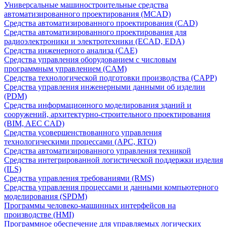
Универсальные машиностроительные средства
автоматизированного проектирования (MCAD)
Средства автоматизированного проектирования (CAD)
Средства автоматизированного проектирования для
радиоэлектроники и электротехники (ECAD, EDA)
Средства инженерного анализа (CAE)
Средства управления оборудованием с числовым
программным управлением (CAM)
Средства технологической подготовки производства (CAPP)
Средства управления инженерными данными об изделии
(PDM)
Средства информационного моделирования зданий и
сооружений, архитектурно-строительного проектирования
(BIM, AEC CAD)
Средства усовершенствованного управления
технологическими процессами (APC, RTO)
Средства автоматизированного управления техникой
Средства интегрированной логистической поддержки изделия
(ILS)
Средства управления требованиями (RMS)
Средства управления процессами и данными компьютерного
моделирования (SPDM)
Программы человеко-машинных интерфейсов на
производстве (HMI)
Программное обеспечение для управляемых логических