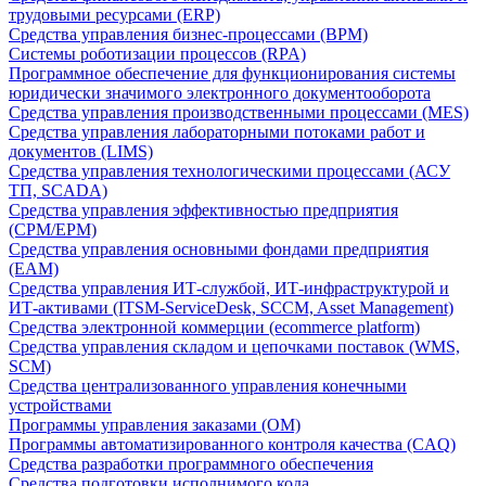
трудовыми ресурсами (ERP)
Средства управления бизнес-процессами (BPM)
Системы роботизации процессов (RPA)
Программное обеспечение для функционирования системы
юридически значимого электронного документооборота
Средства управления производственными процессами (MES)
Средства управления лабораторными потоками работ и
документов (LIMS)
Средства управления технологическими процессами (АСУ
ТП, SCADA)
Средства управления эффективностью предприятия
(CPM/EPM)
Средства управления основными фондами предприятия
(EAM)
Средства управления ИТ-службой, ИТ-инфраструктурой и
ИТ-активами (ITSM-ServiceDesk, SCCM, Asset Management)
Средства электронной коммерции (ecommerce platform)
Средства управления складом и цепочками поставок (WMS,
SCM)
Средства централизованного управления конечными
устройствами
Программы управления заказами (OM)
Программы автоматизированного контроля качества (CAQ)
Средства разработки программного обеспечения
Средства подготовки исполнимого кода