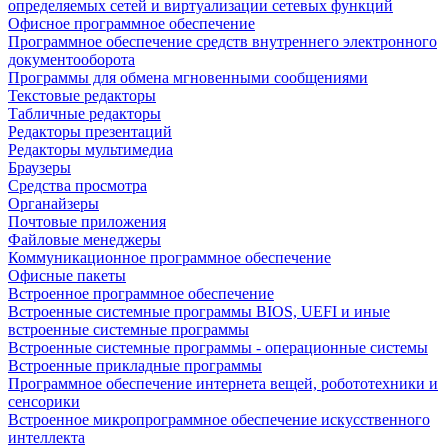
определяемых сетей и виртуализации сетевых функций
Офисное программное обеспечение
Программное обеспечение средств внутреннего электронного
документооборота
Программы для обмена мгновенными сообщениями
Текстовые редакторы
Табличные редакторы
Редакторы презентаций
Редакторы мультимедиа
Браузеры
Средства просмотра
Органайзеры
Почтовые приложения
Файловые менеджеры
Коммуникационное программное обеспечение
Офисные пакеты
Встроенное программное обеспечение
Встроенные системные программы BIOS, UEFI и иные
встроенные системные программы
Встроенные системные программы - операционные системы
Встроенные прикладные программы
Программное обеспечение интернета вещей, робототехники и
сенсорики
Встроенное микропрограммное обеспечение искусственного
интеллекта