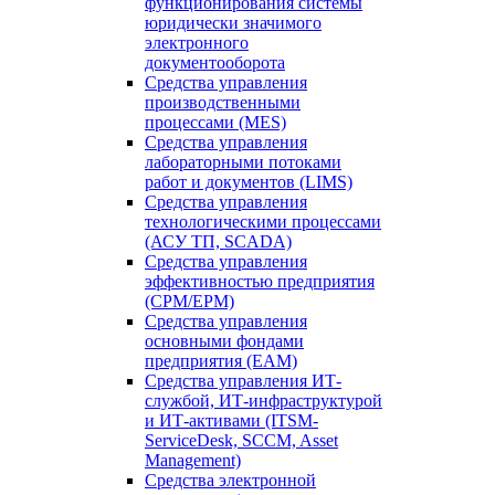
функционирования системы
юридически значимого
электронного
документооборота
Средства управления
производственными
процессами (MES)
Средства управления
лабораторными потоками
работ и документов (LIMS)
Средства управления
технологическими процессами
(АСУ ТП, SCADA)
Средства управления
эффективностью предприятия
(CPM/EPM)
Средства управления
основными фондами
предприятия (EAM)
Средства управления ИТ-
службой, ИТ-инфраструктурой
и ИТ-активами (ITSM-
ServiceDesk, SCCM, Asset
Management)
Средства электронной