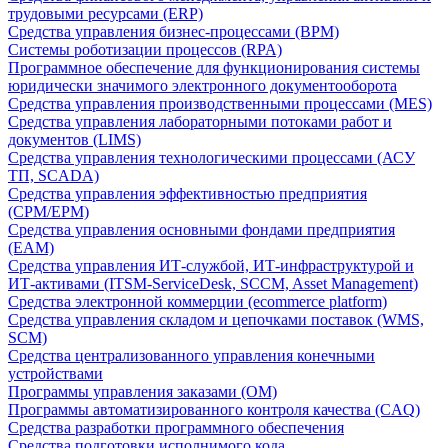
трудовыми ресурсами (ERP)
Средства управления бизнес-процессами (BPM)
Системы роботизации процессов (RPA)
Программное обеспечение для функционирования системы
юридически значимого электронного документооборота
Средства управления производственными процессами (MES)
Средства управления лабораторными потоками работ и
документов (LIMS)
Средства управления технологическими процессами (АСУ
ТП, SCADA)
Средства управления эффективностью предприятия
(CPM/EPM)
Средства управления основными фондами предприятия
(EAM)
Средства управления ИТ-службой, ИТ-инфраструктурой и
ИТ-активами (ITSM-ServiceDesk, SCCM, Asset Management)
Средства электронной коммерции (ecommerce platform)
Средства управления складом и цепочками поставок (WMS,
SCM)
Средства централизованного управления конечными
устройствами
Программы управления заказами (OM)
Программы автоматизированного контроля качества (CAQ)
Средства разработки программного обеспечения
Средства подготовки исполнимого кода