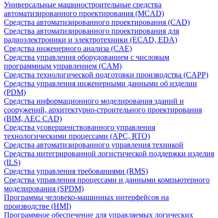
Универсальные машиностроительные средства
автоматизированного проектирования (MCAD)
Средства автоматизированного проектирования (CAD)
Средства автоматизированного проектирования для
радиоэлектроники и электротехники (ECAD, EDA)
Средства инженерного анализа (CAE)
Средства управления оборудованием с числовым
программным управлением (CAM)
Средства технологической подготовки производства (CAPP)
Средства управления инженерными данными об изделии
(PDM)
Средства информационного моделирования зданий и
сооружений, архитектурно-строительного проектирования
(BIM, AEC CAD)
Средства усовершенствованного управления
технологическими процессами (APC, RTO)
Средства автоматизированного управления техникой
Средства интегрированной логистической поддержки изделия
(ILS)
Средства управления требованиями (RMS)
Средства управления процессами и данными компьютерного
моделирования (SPDM)
Программы человеко-машинных интерфейсов на
производстве (HMI)
Программное обеспечение для управляемых логических