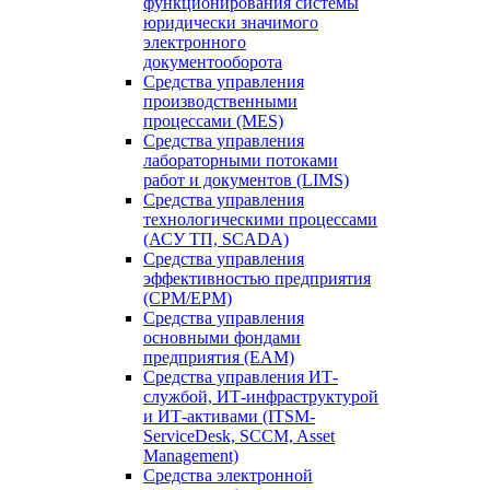
функционирования системы
юридически значимого
электронного
документооборота
Средства управления
производственными
процессами (MES)
Средства управления
лабораторными потоками
работ и документов (LIMS)
Средства управления
технологическими процессами
(АСУ ТП, SCADA)
Средства управления
эффективностью предприятия
(CPM/EPM)
Средства управления
основными фондами
предприятия (EAM)
Средства управления ИТ-
службой, ИТ-инфраструктурой
и ИТ-активами (ITSM-
ServiceDesk, SCCM, Asset
Management)
Средства электронной