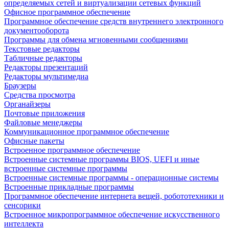
определяемых сетей и виртуализации сетевых функций
Офисное программное обеспечение
Программное обеспечение средств внутреннего электронного
документооборота
Программы для обмена мгновенными сообщениями
Текстовые редакторы
Табличные редакторы
Редакторы презентаций
Редакторы мультимедиа
Браузеры
Средства просмотра
Органайзеры
Почтовые приложения
Файловые менеджеры
Коммуникационное программное обеспечение
Офисные пакеты
Встроенное программное обеспечение
Встроенные системные программы BIOS, UEFI и иные
встроенные системные программы
Встроенные системные программы - операционные системы
Встроенные прикладные программы
Программное обеспечение интернета вещей, робототехники и
сенсорики
Встроенное микропрограммное обеспечение искусственного
интеллекта