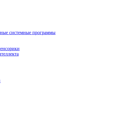
нные системные программы
сенсорики
нтеллекта
й