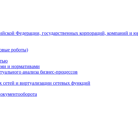
ийской Федерации, государственных корпораций, компаний и ю
овые роботы)
стью
тами и нормативами
туального анализа бизнес-процессов
 сетей и виртуализации сетевых функций
документооборота