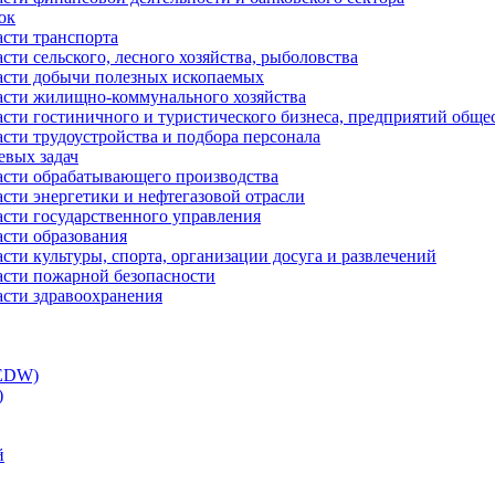
ок
асти транспорта
сти сельского, лесного хозяйства, рыболовства
ласти добычи полезных ископаемых
ласти жилищно-коммунального хозяйства
асти гостиничного и туристического бизнеса, предприятий обще
сти трудоустройства и подбора персонала
евых задач
ласти обрабатывающего производства
асти энергетики и нефтегазовой отрасли
асти государственного управления
асти образования
сти культуры, спорта, организации досуга и развлечений
асти пожарной безопасности
асти здравоохранения
(EDW)
)
й