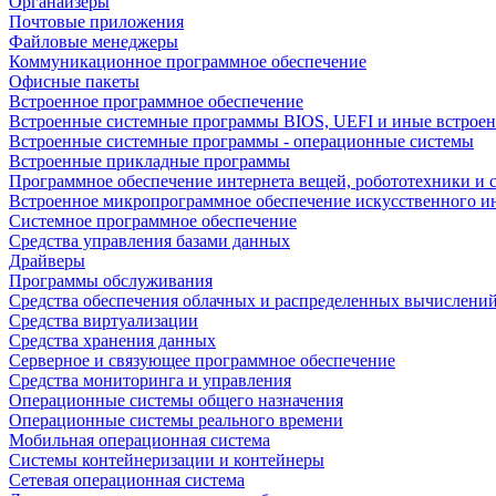
Органайзеры
Почтовые приложения
Файловые менеджеры
Коммуникационное программное обеспечение
Офисные пакеты
Встроенное программное обеспечение
Встроенные системные программы BIOS, UEFI и иные встрое
Встроенные системные программы - операционные системы
Встроенные прикладные программы
Программное обеспечение интернета вещей, робототехники и 
Встроенное микропрограммное обеспечение искусственного и
Системное программное обеспечение
Средства управления базами данных
Драйверы
Программы обслуживания
Средства обеспечения облачных и распределенных вычислени
Средства виртуализации
Средства хранения данных
Серверное и связующее программное обеспечение
Средства мониторинга и управления
Операционные системы общего назначения
Операционные системы реального времени
Мобильная операционная система
Системы контейнеризации и контейнеры
Сетевая операционная система