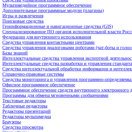
Мультимедийное программное обеспечение
Дополнительные программные модули (плагины)
Игры и развлечения
Поисковые средства
Геоинформационные и навигационные средства (GIS)
Специализированное ПО органов исполнительной власти Росс
Федерации для внутреннего использования
Средства управления контактными центрами
Средства управления диалоговыми роботами (чат-боты и голос
Базы знаний
Интеллектуальные средства управления экспертной деятельно
Интеллектуальные средства разработки и управления стандар
Средства интеллектуальной обработки информации и интеллек
Справочно-правовые системы
Средства мониторинга и управления программно-определяемых
Офисное программное обеспечение
Программное обеспечение средств внутреннего электронного 
Программы для обмена мгновенными сообщениями
Текстовые редакторы
Табличные редакторы
Редакторы презентаций
Редакторы мультимедиа
Браузеры
Средства просмотра