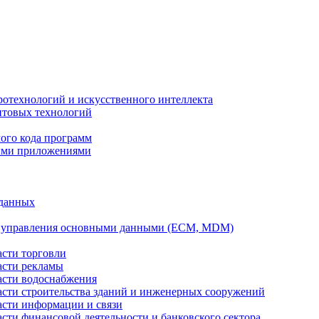
ротехнологий и искусственного интеллекта
антовых технологий
ого кода программ
ыми приложениями
 данных
а управления основными данными (ECM, MDM)
асти торговли
асти рекламы
асти водоснабжения
ласти строительства зданий и инженерных сооружений
асти информации и связи
асти финансовой деятельности и банковского сектора