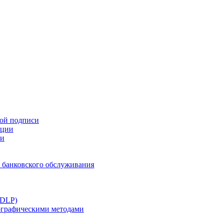
ной подписи
ации
ти
 банковского обслуживания
(DLP)
тографическими методами