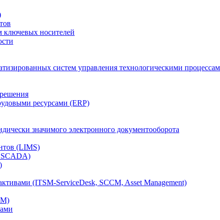
)
тов
м ключевых носителей
ости
атизированных систем управления технологическими процессам
 решения
рудовыми ресурсами (ERP)
дически значимого электронного документооборота
нтов (LIMS)
, SCADA)
)
ктивами (ITSM-ServiceDesk, SCCM, Asset Management)
CM)
вами