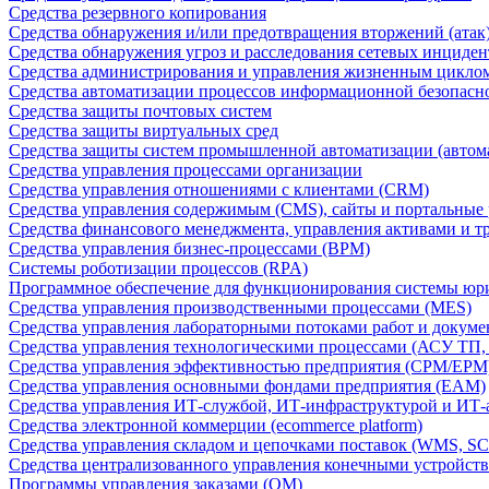
Средства резервного копирования
Средства обнаружения и/или предотвращения вторжений (атак
Средства обнаружения угроз и расследования сетевых инциден
Средства администрирования и управления жизненным цикло
Средства автоматизации процессов информационной безопасн
Средства защиты почтовых систем
Средства защиты виртуальных сред
Средства защиты систем промышленной автоматизации (автом
Средства управления процессами организации
Средства управления отношениями с клиентами (CRM)
Средства управления содержимым (CMS), сайты и портальные
Средства финансового менеджмента, управления активами и т
Средства управления бизнес-процессами (BPM)
Системы роботизации процессов (RPA)
Программное обеспечение для функционирования системы юри
Средства управления производственными процессами (MES)
Средства управления лабораторными потоками работ и докуме
Средства управления технологическими процессами (АСУ ТП
Средства управления эффективностью предприятия (CPM/EPM
Средства управления основными фондами предприятия (EAM)
Средства управления ИТ-службой, ИТ-инфраструктурой и ИТ-а
Средства электронной коммерции (ecommerce platform)
Средства управления складом и цепочками поставок (WMS, S
Средства централизованного управления конечными устройст
Программы управления заказами (OM)