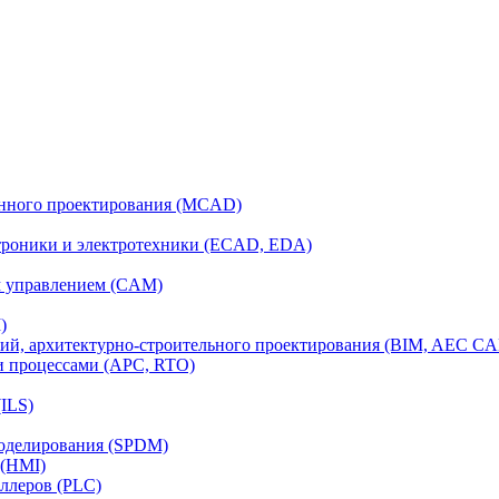
анного проектирования (MCAD)
ктроники и электротехники (ECAD, EDA)
м управлением (CAM)
)
ий, архитектурно-строительного проектирования (BIM, AEC C
и процессами (APC, RTO)
ILS)
моделирования (SPDM)
 (HMI)
ллеров (PLC)