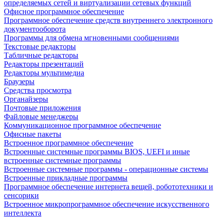
определяемых сетей и виртуализации сетевых функций
Офисное программное обеспечение
Программное обеспечение средств внутреннего электронного
документооборота
Программы для обмена мгновенными сообщениями
Текстовые редакторы
Табличные редакторы
Редакторы презентаций
Редакторы мультимедиа
Браузеры
Средства просмотра
Органайзеры
Почтовые приложения
Файловые менеджеры
Коммуникационное программное обеспечение
Офисные пакеты
Встроенное программное обеспечение
Встроенные системные программы BIOS, UEFI и иные
встроенные системные программы
Встроенные системные программы - операционные системы
Встроенные прикладные программы
Программное обеспечение интернета вещей, робототехники и
сенсорики
Встроенное микропрограммное обеспечение искусственного
интеллекта