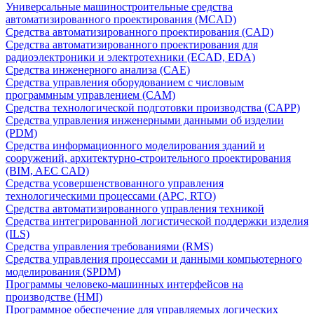
Универсальные машиностроительные средства
автоматизированного проектирования (MCAD)
Средства автоматизированного проектирования (CAD)
Средства автоматизированного проектирования для
радиоэлектроники и электротехники (ECAD, EDA)
Средства инженерного анализа (CAE)
Средства управления оборудованием с числовым
программным управлением (CAM)
Средства технологической подготовки производства (CAPP)
Средства управления инженерными данными об изделии
(PDM)
Средства информационного моделирования зданий и
сооружений, архитектурно-строительного проектирования
(BIM, AEC CAD)
Средства усовершенствованного управления
технологическими процессами (APC, RTO)
Средства автоматизированного управления техникой
Средства интегрированной логистической поддержки изделия
(ILS)
Средства управления требованиями (RMS)
Средства управления процессами и данными компьютерного
моделирования (SPDM)
Программы человеко-машинных интерфейсов на
производстве (HMI)
Программное обеспечение для управляемых логических