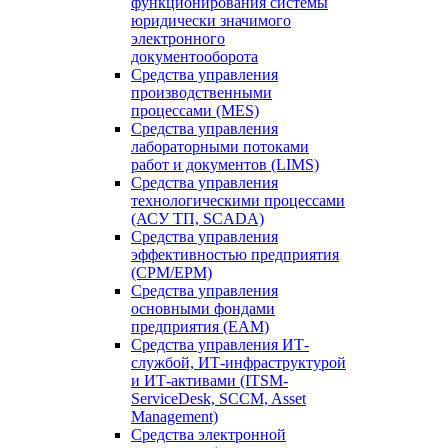
функционирования системы
юридически значимого
электронного
документооборота
Средства управления
производственными
процессами (MES)
Средства управления
лабораторными потоками
работ и документов (LIMS)
Средства управления
технологическими процессами
(АСУ ТП, SCADA)
Средства управления
эффективностью предприятия
(CPM/EPM)
Средства управления
основными фондами
предприятия (EAM)
Средства управления ИТ-
службой, ИТ-инфраструктурой
и ИТ-активами (ITSM-
ServiceDesk, SCCM, Asset
Management)
Средства электронной