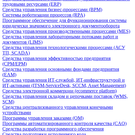
трудовыми ресурсами (ERP)
Средства управления бизнес-процессами (BPM)
Системы роботизации процессов (RPA)
Программное обеспечение для функционирования системы
юридически значимого электронного документооборота
Средства управления производственными процессами (MES)
Средства управления лабораторными потоками работ и
документов (LIMS)
Средства управления технологическими процессами (АСУ
ТП, SCADA)
Средства управления эффективностью предприятия
(CPM/EPM)
Средства управления основными фондами предприятия
(EAM)
Средства управления ИТ-службой, ИТ-инфраструктурой и
ИТ-активами (ITSM-ServiceDesk, SCCM, Asset Management)
Средства электронной коммерции (ecommerce platform)
Средства управления складом и цепочками поставок (WMS,
SCM)
Средства централизованного управления конечными
устройствами
Программы управления заказами (OM)
Программы автоматизированного контроля качества (CAQ)
Средства разработки программного обеспечения
Средства подготовки исполнимого кода