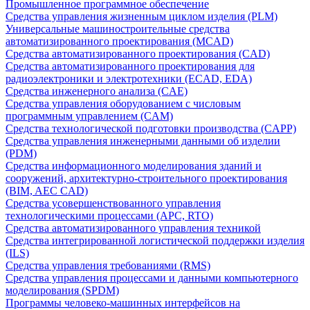
Промышленное программное обеспечение
Средства управления жизненным циклом изделия (PLM)
Универсальные машиностроительные средства
автоматизированного проектирования (MCAD)
Средства автоматизированного проектирования (CAD)
Средства автоматизированного проектирования для
радиоэлектроники и электротехники (ECAD, EDA)
Средства инженерного анализа (CAE)
Средства управления оборудованием с числовым
программным управлением (CAM)
Средства технологической подготовки производства (CAPP)
Средства управления инженерными данными об изделии
(PDM)
Средства информационного моделирования зданий и
сооружений, архитектурно-строительного проектирования
(BIM, AEC CAD)
Средства усовершенствованного управления
технологическими процессами (APC, RTO)
Средства автоматизированного управления техникой
Средства интегрированной логистической поддержки изделия
(ILS)
Средства управления требованиями (RMS)
Средства управления процессами и данными компьютерного
моделирования (SPDM)
Программы человеко-машинных интерфейсов на