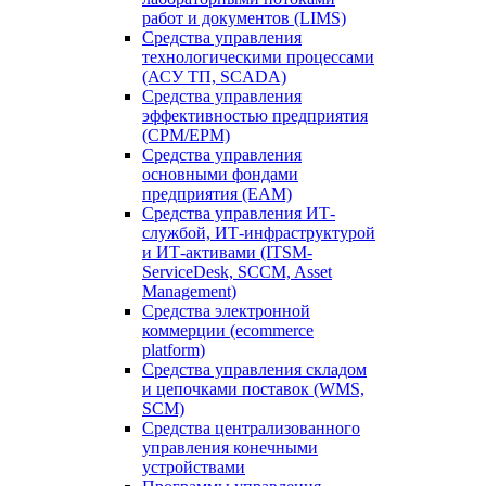
работ и документов (LIMS)
Средства управления
технологическими процессами
(АСУ ТП, SCADA)
Средства управления
эффективностью предприятия
(CPM/EPM)
Средства управления
основными фондами
предприятия (EAM)
Средства управления ИТ-
службой, ИТ-инфраструктурой
и ИТ-активами (ITSM-
ServiceDesk, SCCM, Asset
Management)
Средства электронной
коммерции (ecommerce
platform)
Средства управления складом
и цепочками поставок (WMS,
SCM)
Средства централизованного
управления конечными
устройствами