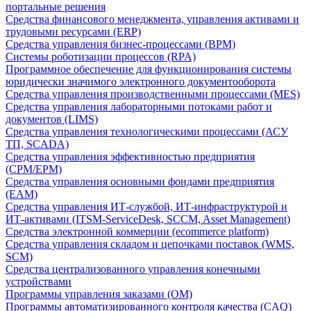
портальные решения
Средства финансового менеджмента, управления активами и
трудовыми ресурсами (ERP)
Средства управления бизнес-процессами (BPM)
Системы роботизации процессов (RPA)
Программное обеспечение для функционирования системы
юридически значимого электронного документооборота
Средства управления производственными процессами (MES)
Средства управления лабораторными потоками работ и
документов (LIMS)
Средства управления технологическими процессами (АСУ
ТП, SCADA)
Средства управления эффективностью предприятия
(CPM/EPM)
Средства управления основными фондами предприятия
(EAM)
Средства управления ИТ-службой, ИТ-инфраструктурой и
ИТ-активами (ITSM-ServiceDesk, SCCM, Asset Management)
Средства электронной коммерции (ecommerce platform)
Средства управления складом и цепочками поставок (WMS,
SCM)
Средства централизованного управления конечными
устройствами
Программы управления заказами (OM)
Программы автоматизированного контроля качества (CAQ)