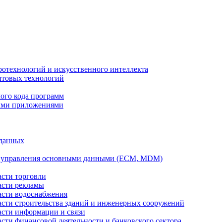
ротехнологий и искусственного интеллекта
антовых технологий
ого кода программ
ыми приложениями
 данных
а управления основными данными (ECM, MDM)
асти торговли
асти рекламы
асти водоснабжения
ласти строительства зданий и инженерных сооружений
асти информации и связи
асти финансовой деятельности и банковского сектора