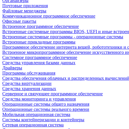
Органайзеры
Почтовые приложения
Файловые менеджеры
Коммуникационное программное обеспечение
Офисные пакеты
Встроенное программное обеспечение
Встроенные системные программы BIOS, UEFI и иные встрое
Встроенные системные программы - операционные системы
Встроенные прикладные программы
Программное обеспечение интернета вещей, робототехники и 
Встроенное микропрограммное обеспечение искусственного и
Системное программное обеспечение
Средства управления базами данных
Драйверы
Программы обслуживания
Средства обеспечения облачных и распределенных вычислени
Средства виртуализации
Средства хранения данных
Серверное и связующее программное обеспечение
Средства мониторинга и управления
Операционные системы общего назначения
Операционные системы реального времени
Мобильная операционная система
Системы контейнеризации и контейнеры
Сетевая операционная система