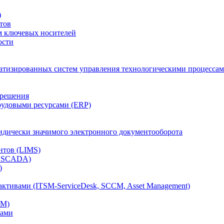
)
тов
м ключевых носителей
ости
атизированных систем управления технологическими процессам
 решения
рудовыми ресурсами (ERP)
дически значимого электронного документооборота
нтов (LIMS)
, SCADA)
)
ктивами (ITSM-ServiceDesk, SCCM, Asset Management)
CM)
вами