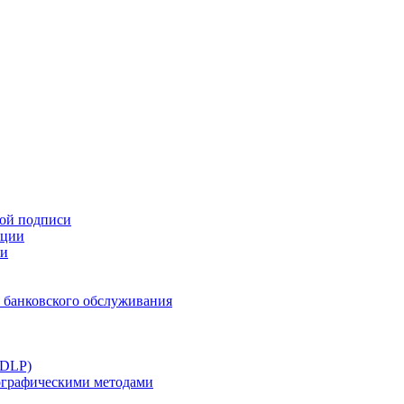
ной подписи
ации
ти
 банковского обслуживания
(DLP)
тографическими методами