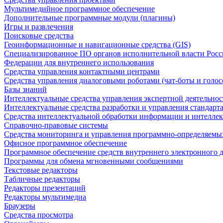
Мультимедийное программное обеспечение
Дополнительные программные модули (плагины)
Игры и развлечения
Поисковые средства
Геоинформационные и навигационные средства (GIS)
Специализированное ПО органов исполнительной власти Росс
Федерации для внутреннего использования
Средства управления контактными центрами
Средства управления диалоговыми роботами (чат-боты и голос
Базы знаний
Интеллектуальные средства управления экспертной деятельно
Интеллектуальные средства разработки и управления стандар
Средства интеллектуальной обработки информации и интеллек
Справочно-правовые системы
Средства мониторинга и управления программно-определяемых
Офисное программное обеспечение
Программное обеспечение средств внутреннего электронного 
Программы для обмена мгновенными сообщениями
Текстовые редакторы
Табличные редакторы
Редакторы презентаций
Редакторы мультимедиа
Браузеры
Средства просмотра