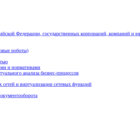
ийской Федерации, государственных корпораций, компаний и ю
овые роботы)
стью
тами и нормативами
туального анализа бизнес-процессов
 сетей и виртуализации сетевых функций
документооборота