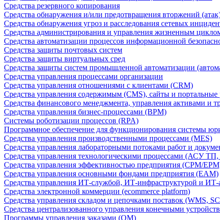
Средства резервного копирования
Средства обнаружения и/или предотвращения вторжений (атак
Средства обнаружения угроз и расследования сетевых инциден
Средства администрирования и управления жизненным цикло
Средства автоматизации процессов информационной безопасн
Средства защиты почтовых систем
Средства защиты виртуальных сред
Средства защиты систем промышленной автоматизации (автом
Средства управления процессами организации
Средства управления отношениями с клиентами (CRM)
Средства управления содержимым (CMS), сайты и портальные
Средства финансового менеджмента, управления активами и т
Средства управления бизнес-процессами (BPM)
Системы роботизации процессов (RPA)
Программное обеспечение для функционирования системы юри
Средства управления производственными процессами (MES)
Средства управления лабораторными потоками работ и докуме
Средства управления технологическими процессами (АСУ ТП
Средства управления эффективностью предприятия (CPM/EPM
Средства управления основными фондами предприятия (EAM)
Средства управления ИТ-службой, ИТ-инфраструктурой и ИТ-а
Средства электронной коммерции (ecommerce platform)
Средства управления складом и цепочками поставок (WMS, S
Средства централизованного управления конечными устройст
Программы управления заказами (OM)