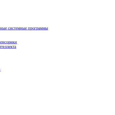
нные системные программы
сенсорики
нтеллекта
й