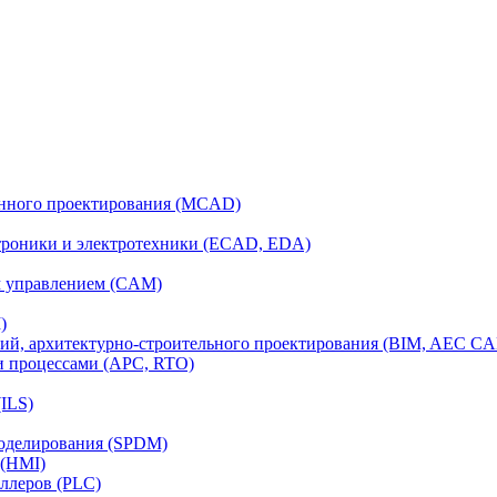
анного проектирования (MCAD)
ктроники и электротехники (ECAD, EDA)
м управлением (CAM)
)
ий, архитектурно-строительного проектирования (BIM, AEC C
и процессами (APC, RTO)
ILS)
моделирования (SPDM)
 (HMI)
ллеров (PLC)