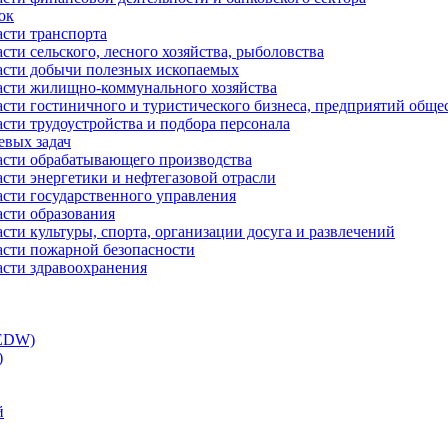
ок
асти транспорта
сти сельского, лесного хозяйства, рыболовства
ласти добычи полезных ископаемых
ласти жилищно-коммунального хозяйства
асти гостиничного и туристического бизнеса, предприятий обще
сти трудоустройства и подбора персонала
евых задач
ласти обрабатывающего производства
асти энергетики и нефтегазовой отрасли
асти государственного управления
асти образования
сти культуры, спорта, организации досуга и развлечений
асти пожарной безопасности
асти здравоохранения
(EDW)
)
й