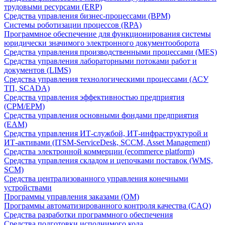
трудовыми ресурсами (ERP)
Средства управления бизнес-процессами (BPM)
Системы роботизации процессов (RPA)
Программное обеспечение для функционирования системы
юридически значимого электронного документооборота
Средства управления производственными процессами (MES)
Средства управления лабораторными потоками работ и
документов (LIMS)
Средства управления технологическими процессами (АСУ
ТП, SCADA)
Средства управления эффективностью предприятия
(CPM/EPM)
Средства управления основными фондами предприятия
(EAM)
Средства управления ИТ-службой, ИТ-инфраструктурой и
ИТ-активами (ITSM-ServiceDesk, SCCM, Asset Management)
Средства электронной коммерции (ecommerce platform)
Средства управления складом и цепочками поставок (WMS,
SCM)
Средства централизованного управления конечными
устройствами
Программы управления заказами (OM)
Программы автоматизированного контроля качества (CAQ)
Средства разработки программного обеспечения
Средства подготовки исполнимого кода