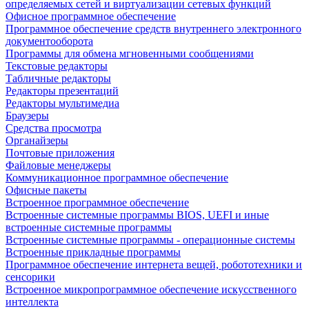
определяемых сетей и виртуализации сетевых функций
Офисное программное обеспечение
Программное обеспечение средств внутреннего электронного
документооборота
Программы для обмена мгновенными сообщениями
Текстовые редакторы
Табличные редакторы
Редакторы презентаций
Редакторы мультимедиа
Браузеры
Средства просмотра
Органайзеры
Почтовые приложения
Файловые менеджеры
Коммуникационное программное обеспечение
Офисные пакеты
Встроенное программное обеспечение
Встроенные системные программы BIOS, UEFI и иные
встроенные системные программы
Встроенные системные программы - операционные системы
Встроенные прикладные программы
Программное обеспечение интернета вещей, робототехники и
сенсорики
Встроенное микропрограммное обеспечение искусственного
интеллекта