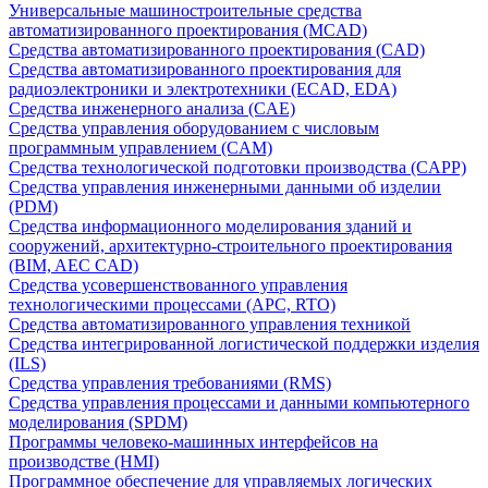
Универсальные машиностроительные средства
автоматизированного проектирования (MCAD)
Средства автоматизированного проектирования (CAD)
Средства автоматизированного проектирования для
радиоэлектроники и электротехники (ECAD, EDA)
Средства инженерного анализа (CAE)
Средства управления оборудованием с числовым
программным управлением (CAM)
Средства технологической подготовки производства (CAPP)
Средства управления инженерными данными об изделии
(PDM)
Средства информационного моделирования зданий и
сооружений, архитектурно-строительного проектирования
(BIM, AEC CAD)
Средства усовершенствованного управления
технологическими процессами (APC, RTO)
Средства автоматизированного управления техникой
Средства интегрированной логистической поддержки изделия
(ILS)
Средства управления требованиями (RMS)
Средства управления процессами и данными компьютерного
моделирования (SPDM)
Программы человеко-машинных интерфейсов на
производстве (HMI)
Программное обеспечение для управляемых логических