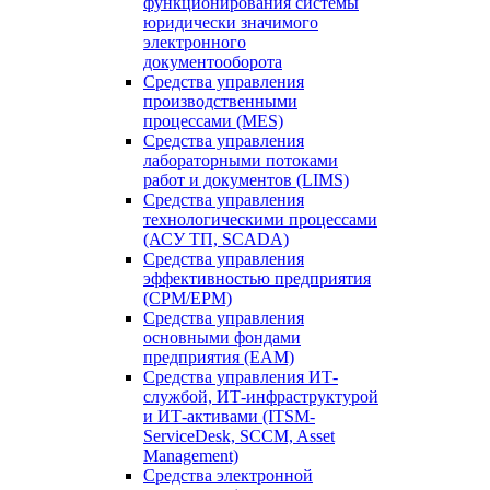
функционирования системы
юридически значимого
электронного
документооборота
Средства управления
производственными
процессами (MES)
Средства управления
лабораторными потоками
работ и документов (LIMS)
Средства управления
технологическими процессами
(АСУ ТП, SCADA)
Средства управления
эффективностью предприятия
(CPM/EPM)
Средства управления
основными фондами
предприятия (EAM)
Средства управления ИТ-
службой, ИТ-инфраструктурой
и ИТ-активами (ITSM-
ServiceDesk, SCCM, Asset
Management)
Средства электронной