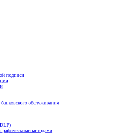
ной подписи
ации
ти
 банковского обслуживания
(DLP)
тографическими методами