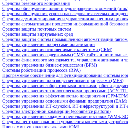
Средства резервного копирования
Средства обнаружения и/или предотвращения вторжений (атак
Средства обнаружения угроз и расследования сетевых инциден
Средства администрирования и управления жизненным цикло
Средства автоматизации процессов информационной безопасн
Средства защиты почтовых систем
Средства защиты виртуальных сред
Средства защиты систем промышленной автоматизации (автом
Средства управления процессами организации
Средства управления отношениями с клиентами (CRM)
Средства управления содержимым (CMS), сайты и портальные
Средства финансового менеджмента, управления активами и т
Средства управления бизнес-процессами (BPM)
Системы роботизации процессов (RPA)
Программное обеспечение для функционирования системы юри
Средства управления производственными процессами (MES)
Средства управления лабораторными потоками работ и докуме
Средства управления технологическими процессами (АСУ ТП
Средства управления эффективностью предприятия (CPM/EPM
Средства управления основными фондами предприятия (EAM)
Средства управления ИТ-службой, ИТ-инфраструктурой и ИТ-а
Средства электронной коммерции (ecommerce platform)
Средства управления складом и цепочками поставок (WMS, S
Средства централизованного управления конечными устройст
Программы управления заказами (OM)