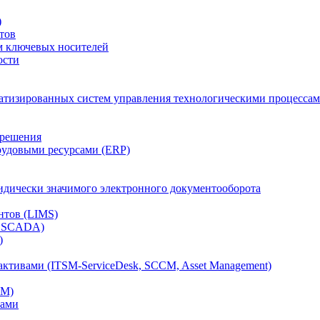
)
тов
м ключевых носителей
ости
атизированных систем управления технологическими процессам
 решения
рудовыми ресурсами (ERP)
дически значимого электронного документооборота
нтов (LIMS)
, SCADA)
)
ктивами (ITSM-ServiceDesk, SCCM, Asset Management)
CM)
вами