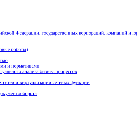
ийской Федерации, государственных корпораций, компаний и ю
овые роботы)
стью
тами и нормативами
туального анализа бизнес-процессов
 сетей и виртуализации сетевых функций
документооборота