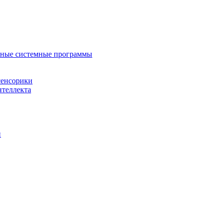
нные системные программы
сенсорики
нтеллекта
й