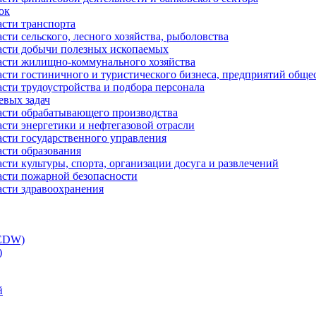
ок
асти транспорта
сти сельского, лесного хозяйства, рыболовства
ласти добычи полезных ископаемых
ласти жилищно-коммунального хозяйства
асти гостиничного и туристического бизнеса, предприятий обще
сти трудоустройства и подбора персонала
евых задач
ласти обрабатывающего производства
асти энергетики и нефтегазовой отрасли
асти государственного управления
асти образования
сти культуры, спорта, организации досуга и развлечений
асти пожарной безопасности
асти здравоохранения
(EDW)
)
й