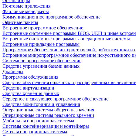
Органайзеры
Почтовые приложения
Файловые менеджеры
Коммуникационное программное обеспечение
Офисные пакеты
Встроенное программное обеспечение
Встроенные системные программы BIOS, UEFI и иные встрое
Встроенные системные программы - операционные системы
Встроенные прикладные программы
Программное обеспечение интернета вещей, робототехники и 
Встроенное микропрограммное обеспечение искусственного и
Системное программное обеспечение
Средства управления базами данных
Драйверы
Программы обслуживания
Средства обеспечения облачных и распределенных вычислени
Средства виртуализации
Средства хранения данных
Серверное и связующее программное обеспечение
Средства мониторинга и управления
Операционные системы общего назначения
Операционные системы реального времени
Мобильная операционная система
Системы контейнеризации и контейнеры
Сетевая операционная система