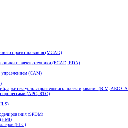
анного проектирования (MCAD)
ктроники и электротехники (ECAD, EDA)
м управлением (CAM)
)
ий, архитектурно-строительного проектирования (BIM, AEC C
и процессами (APC, RTO)
ILS)
моделирования (SPDM)
 (HMI)
ллеров (PLC)