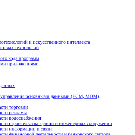
ротехнологий и искусственного интеллекта
антовых технологий
ого кода программ
ыми приложениями
 данных
а управления основными данными (ECM, MDM)
асти торговли
асти рекламы
асти водоснабжения
ласти строительства зданий и инженерных сооружений
асти информации и связи
асти финансовой деятельности и банковского сектора