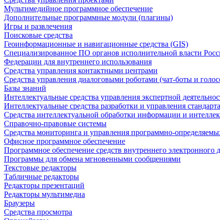
Мультимедийное программное обеспечение
Дополнительные программные модули (плагины)
Игры и развлечения
Поисковые средства
Геоинформационные и навигационные средства (GIS)
Специализированное ПО органов исполнительной власти Росс
Федерации для внутреннего использования
Средства управления контактными центрами
Средства управления диалоговыми роботами (чат-боты и голос
Базы знаний
Интеллектуальные средства управления экспертной деятельно
Интеллектуальные средства разработки и управления стандар
Средства интеллектуальной обработки информации и интеллек
Справочно-правовые системы
Средства мониторинга и управления программно-определяемых
Офисное программное обеспечение
Программное обеспечение средств внутреннего электронного 
Программы для обмена мгновенными сообщениями
Текстовые редакторы
Табличные редакторы
Редакторы презентаций
Редакторы мультимедиа
Браузеры
Средства просмотра