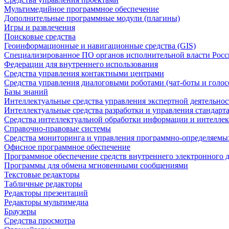
Мультимедийное программное обеспечение
Дополнительные программные модули (плагины)
Игры и развлечения
Поисковые средства
Геоинформационные и навигационные средства (GIS)
Специализированное ПО органов исполнительной власти Росс
Федерации для внутреннего использования
Средства управления контактными центрами
Средства управления диалоговыми роботами (чат-боты и голос
Базы знаний
Интеллектуальные средства управления экспертной деятельно
Интеллектуальные средства разработки и управления стандар
Средства интеллектуальной обработки информации и интеллек
Справочно-правовые системы
Средства мониторинга и управления программно-определяемых
Офисное программное обеспечение
Программное обеспечение средств внутреннего электронного 
Программы для обмена мгновенными сообщениями
Текстовые редакторы
Табличные редакторы
Редакторы презентаций
Редакторы мультимедиа
Браузеры
Средства просмотра