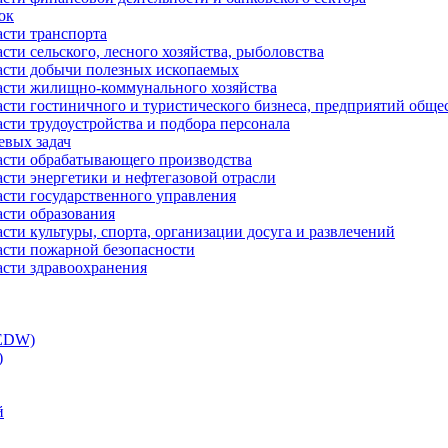
ок
асти транспорта
сти сельского, лесного хозяйства, рыболовства
ласти добычи полезных ископаемых
ласти жилищно-коммунального хозяйства
асти гостиничного и туристического бизнеса, предприятий обще
сти трудоустройства и подбора персонала
евых задач
ласти обрабатывающего производства
асти энергетики и нефтегазовой отрасли
асти государственного управления
асти образования
сти культуры, спорта, организации досуга и развлечений
асти пожарной безопасности
асти здравоохранения
(EDW)
)
й