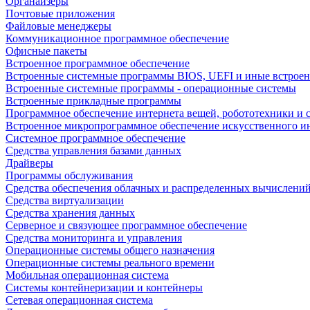
Органайзеры
Почтовые приложения
Файловые менеджеры
Коммуникационное программное обеспечение
Офисные пакеты
Встроенное программное обеспечение
Встроенные системные программы BIOS, UEFI и иные встрое
Встроенные системные программы - операционные системы
Встроенные прикладные программы
Программное обеспечение интернета вещей, робототехники и 
Встроенное микропрограммное обеспечение искусственного и
Системное программное обеспечение
Средства управления базами данных
Драйверы
Программы обслуживания
Средства обеспечения облачных и распределенных вычислени
Средства виртуализации
Средства хранения данных
Серверное и связующее программное обеспечение
Средства мониторинга и управления
Операционные системы общего назначения
Операционные системы реального времени
Мобильная операционная система
Системы контейнеризации и контейнеры
Сетевая операционная система