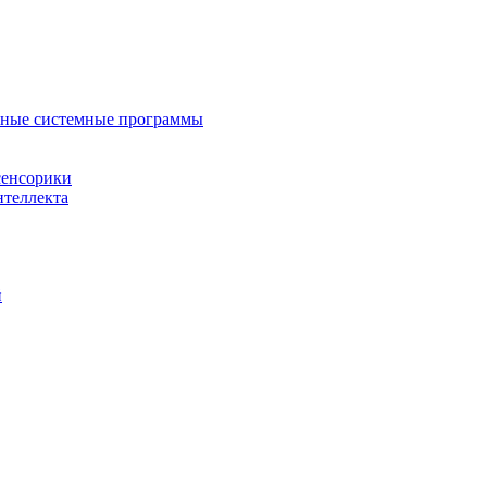
нные системные программы
сенсорики
нтеллекта
й