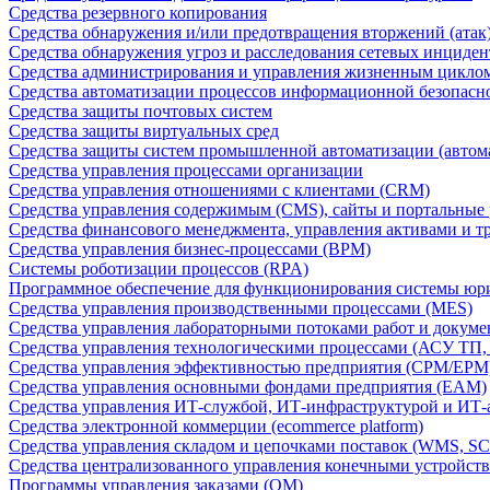
Средства резервного копирования
Средства обнаружения и/или предотвращения вторжений (атак
Средства обнаружения угроз и расследования сетевых инциден
Средства администрирования и управления жизненным цикло
Средства автоматизации процессов информационной безопасн
Средства защиты почтовых систем
Средства защиты виртуальных сред
Средства защиты систем промышленной автоматизации (автом
Средства управления процессами организации
Средства управления отношениями с клиентами (CRM)
Средства управления содержимым (CMS), сайты и портальные
Средства финансового менеджмента, управления активами и т
Средства управления бизнес-процессами (BPM)
Системы роботизации процессов (RPA)
Программное обеспечение для функционирования системы юри
Средства управления производственными процессами (MES)
Средства управления лабораторными потоками работ и докуме
Средства управления технологическими процессами (АСУ ТП
Средства управления эффективностью предприятия (CPM/EPM
Средства управления основными фондами предприятия (EAM)
Средства управления ИТ-службой, ИТ-инфраструктурой и ИТ-а
Средства электронной коммерции (ecommerce platform)
Средства управления складом и цепочками поставок (WMS, S
Средства централизованного управления конечными устройст
Программы управления заказами (OM)