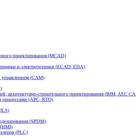
анного проектирования (MCAD)
ктроники и электротехники (ECAD, EDA)
м управлением (CAM)
)
ий, архитектурно-строительного проектирования (BIM, AEC C
и процессами (APC, RTO)
ILS)
моделирования (SPDM)
 (HMI)
ллеров (PLC)