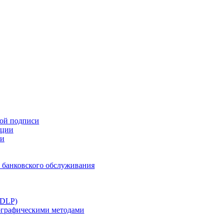
ной подписи
ации
ти
 банковского обслуживания
(DLP)
тографическими методами