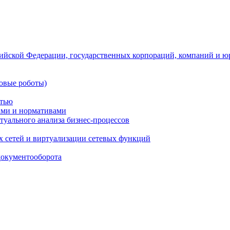
ийской Федерации, государственных корпораций, компаний и ю
овые роботы)
стью
тами и нормативами
туального анализа бизнес-процессов
 сетей и виртуализации сетевых функций
документооборота