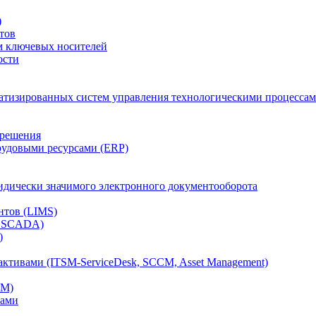
)
тов
м ключевых носителей
ости
атизированных систем управления технологическими процессам
 решения
рудовыми ресурсами (ERP)
дически значимого электронного документооборота
нтов (LIMS)
, SCADA)
)
ктивами (ITSM-ServiceDesk, SCCM, Asset Management)
CM)
вами