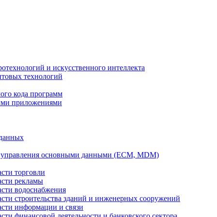
ротехнологий и искусственного интеллекта
антовых технологий
ого кода программ
ыми приложениями
 данных
а управления основными данными (ECM, MDM)
асти торговли
асти рекламы
асти водоснабжения
ласти строительства зданий и инженерных сооружений
асти информации и связи
асти финансовой деятельности и банковского сектора