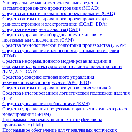
Универсальные машиностроительные средства
автоматизированного проектирования (MCAD)
Средства автоматизированного проектирования (CAD)
Средства автоматизированного проектирования для
радиоэлектроники и электротехники (ECAD, EDA)
Средства инженерного анализа (CAE)
Средства управления оборудованием с числовым
программным управлением (CAM)
Средства технологической подготовки производства (CAPP)
Средства управления инженерными данными об изделии
(PDM)
Средства информационного моделирования зданий и
сооружений, архитектурно-строительного проектирования
(BIM, AEC CAD)
Средства усовершенствованного управления
технологическими процессами (APC, RTO)
Средства автоматизированного управления техникой
Средства интегрированной логистической поддержки изделия
(ILS)
Средства управления требованиями (RMS)
Средства управления процессами и данными компьютерного
моделирования (SPDM)
Программы человеко-машинных интерфейсов на
производстве (HMI)
Программное обеспечение для управляемых логических