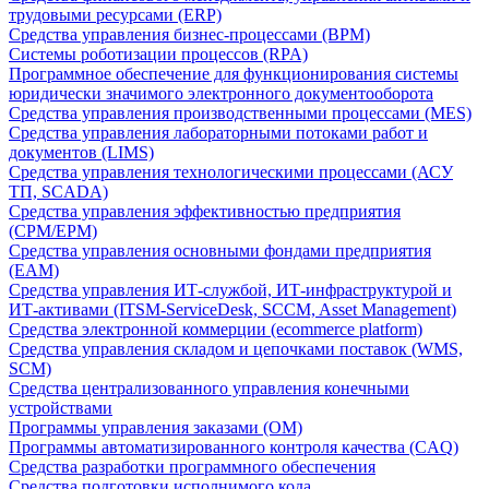
трудовыми ресурсами (ERP)
Средства управления бизнес-процессами (BPM)
Системы роботизации процессов (RPA)
Программное обеспечение для функционирования системы
юридически значимого электронного документооборота
Средства управления производственными процессами (MES)
Средства управления лабораторными потоками работ и
документов (LIMS)
Средства управления технологическими процессами (АСУ
ТП, SCADA)
Средства управления эффективностью предприятия
(CPM/EPM)
Средства управления основными фондами предприятия
(EAM)
Средства управления ИТ-службой, ИТ-инфраструктурой и
ИТ-активами (ITSM-ServiceDesk, SCCM, Asset Management)
Средства электронной коммерции (ecommerce platform)
Средства управления складом и цепочками поставок (WMS,
SCM)
Средства централизованного управления конечными
устройствами
Программы управления заказами (OM)
Программы автоматизированного контроля качества (CAQ)
Средства разработки программного обеспечения
Средства подготовки исполнимого кода