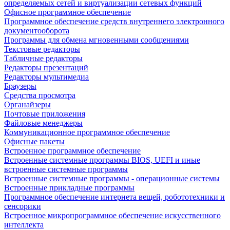
определяемых сетей и виртуализации сетевых функций
Офисное программное обеспечение
Программное обеспечение средств внутреннего электронного
документооборота
Программы для обмена мгновенными сообщениями
Текстовые редакторы
Табличные редакторы
Редакторы презентаций
Редакторы мультимедиа
Браузеры
Средства просмотра
Органайзеры
Почтовые приложения
Файловые менеджеры
Коммуникационное программное обеспечение
Офисные пакеты
Встроенное программное обеспечение
Встроенные системные программы BIOS, UEFI и иные
встроенные системные программы
Встроенные системные программы - операционные системы
Встроенные прикладные программы
Программное обеспечение интернета вещей, робототехники и
сенсорики
Встроенное микропрограммное обеспечение искусственного
интеллекта