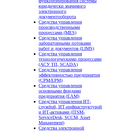
функционирования системы
юридически значимого
электронного
документооборота
Средства управления
производственными
процессами (MES)
Средства управления
лабораторными потоками
работ и документов (LIMS)
Средства управления
технологическими процессами
(АСУ ТП, SCADA)
Средства управления
эффективностью предприятия
(CPM/EPM)
Средства управления
основными фондами
предприятия (EAM)
Средства управления ИТ-
службой, ИТ-инфраструктурой
и ИТ-активами (ITSM-
ServiceDesk, SCCM, Asset
Management)
Средства электронной