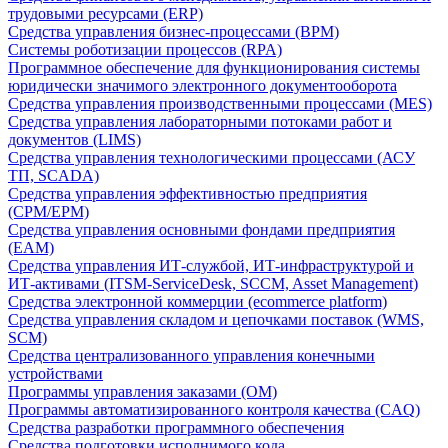
трудовыми ресурсами (ERP)
Средства управления бизнес-процессами (BPM)
Системы роботизации процессов (RPA)
Программное обеспечение для функционирования системы
юридически значимого электронного документооборота
Средства управления производственными процессами (MES)
Средства управления лабораторными потоками работ и
документов (LIMS)
Средства управления технологическими процессами (АСУ
ТП, SCADA)
Средства управления эффективностью предприятия
(CPM/EPM)
Средства управления основными фондами предприятия
(EAM)
Средства управления ИТ-службой, ИТ-инфраструктурой и
ИТ-активами (ITSM-ServiceDesk, SCCM, Asset Management)
Средства электронной коммерции (ecommerce platform)
Средства управления складом и цепочками поставок (WMS,
SCM)
Средства централизованного управления конечными
устройствами
Программы управления заказами (OM)
Программы автоматизированного контроля качества (CAQ)
Средства разработки программного обеспечения
Средства подготовки исполнимого кода