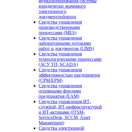
функционирования системы
юридически значимого
электронного
документооборота
Средства управления
производственными
процессами (MES)
Средства управления
лабораторными потоками
работ и документов (LIMS)
Средства управления
технологическими процессами
(АСУ ТП, SCADA)
Средства управления
эффективностью предприятия
(CPM/EPM)
Средства управления
основными фондами
предприятия (EAM)
Средства управления ИТ-
службой, ИТ-инфраструктурой
и ИТ-активами (ITSM-
ServiceDesk, SCCM, Asset
Management)
Средства электронной