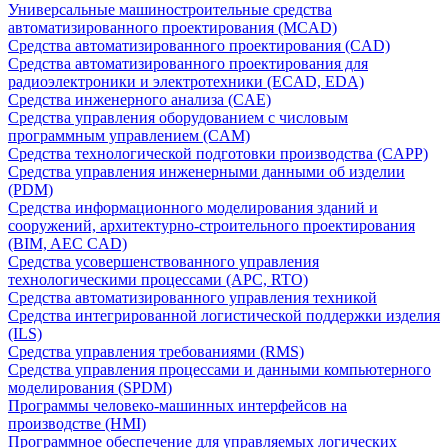
Универсальные машиностроительные средства
автоматизированного проектирования (MCAD)
Средства автоматизированного проектирования (CAD)
Средства автоматизированного проектирования для
радиоэлектроники и электротехники (ECAD, EDA)
Средства инженерного анализа (CAE)
Средства управления оборудованием с числовым
программным управлением (CAM)
Средства технологической подготовки производства (CAPP)
Средства управления инженерными данными об изделии
(PDM)
Средства информационного моделирования зданий и
сооружений, архитектурно-строительного проектирования
(BIM, AEC CAD)
Средства усовершенствованного управления
технологическими процессами (APC, RTO)
Средства автоматизированного управления техникой
Средства интегрированной логистической поддержки изделия
(ILS)
Средства управления требованиями (RMS)
Средства управления процессами и данными компьютерного
моделирования (SPDM)
Программы человеко-машинных интерфейсов на
производстве (HMI)
Программное обеспечение для управляемых логических