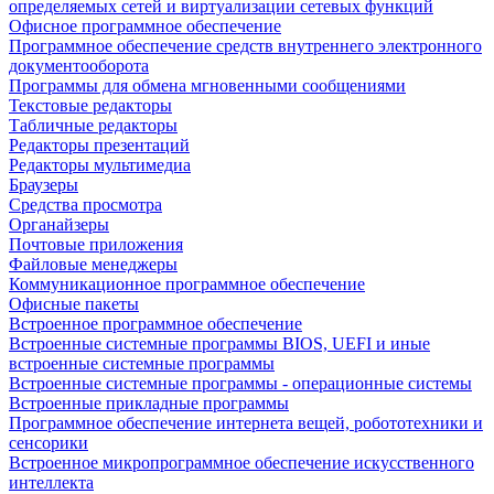
определяемых сетей и виртуализации сетевых функций
Офисное программное обеспечение
Программное обеспечение средств внутреннего электронного
документооборота
Программы для обмена мгновенными сообщениями
Текстовые редакторы
Табличные редакторы
Редакторы презентаций
Редакторы мультимедиа
Браузеры
Средства просмотра
Органайзеры
Почтовые приложения
Файловые менеджеры
Коммуникационное программное обеспечение
Офисные пакеты
Встроенное программное обеспечение
Встроенные системные программы BIOS, UEFI и иные
встроенные системные программы
Встроенные системные программы - операционные системы
Встроенные прикладные программы
Программное обеспечение интернета вещей, робототехники и
сенсорики
Встроенное микропрограммное обеспечение искусственного
интеллекта