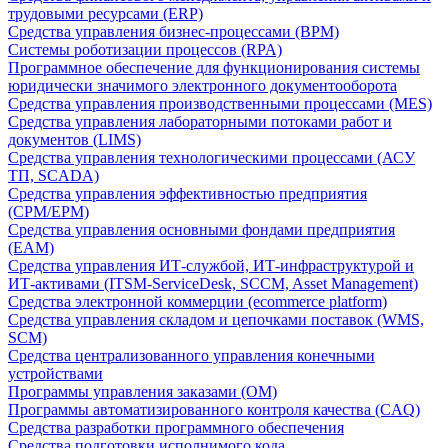
трудовыми ресурсами (ERP)
Средства управления бизнес-процессами (BPM)
Системы роботизации процессов (RPA)
Программное обеспечение для функционирования системы
юридически значимого электронного документооборота
Средства управления производственными процессами (MES)
Средства управления лабораторными потоками работ и
документов (LIMS)
Средства управления технологическими процессами (АСУ
ТП, SCADA)
Средства управления эффективностью предприятия
(CPM/EPM)
Средства управления основными фондами предприятия
(EAM)
Средства управления ИТ-службой, ИТ-инфраструктурой и
ИТ-активами (ITSM-ServiceDesk, SCCM, Asset Management)
Средства электронной коммерции (ecommerce platform)
Средства управления складом и цепочками поставок (WMS,
SCM)
Средства централизованного управления конечными
устройствами
Программы управления заказами (OM)
Программы автоматизированного контроля качества (CAQ)
Средства разработки программного обеспечения
Средства подготовки исполнимого кода