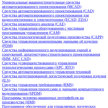
Универсальные машиностроительные средства
автоматизированного проектирования (MCAD)
Средства автоматизированного проектирования (CAD)
Средства автоматизированного проектирования для
радиоэлектроники и электротехники (ECAD, EDA)
Средства инженерного анализа (CAE)
Средства управления оборудованием с числовым
программным управлением (CAM)
Средства технологической подготовки производства (CAPP)
Средства управления инженерными данными об изделии
(PDM)
Средства информационного моделирования зданий и
сооружений, архитектурно-строительного проектирования
(BIM, AEC CAD)
Средства усовершенствованного управления
технологическими процессами (APC, RTO)
Средства автоматизированного управления техникой
Средства интегрированной логистической поддержки изделия
(ILS)
Средства управления требованиями (RMS)
Средства управления процессами и данными компьютерного
моделирования (SPDM)
Программы человеко-машинных интерфейсов на
производстве (HMI)
Программное обеспечение для управляемых логических