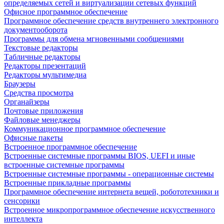
определяемых сетей и виртуализации сетевых функций
Офисное программное обеспечение
Программное обеспечение средств внутреннего электронного
документооборота
Программы для обмена мгновенными сообщениями
Текстовые редакторы
Табличные редакторы
Редакторы презентаций
Редакторы мультимедиа
Браузеры
Средства просмотра
Органайзеры
Почтовые приложения
Файловые менеджеры
Коммуникационное программное обеспечение
Офисные пакеты
Встроенное программное обеспечение
Встроенные системные программы BIOS, UEFI и иные
встроенные системные программы
Встроенные системные программы - операционные системы
Встроенные прикладные программы
Программное обеспечение интернета вещей, робототехники и
сенсорики
Встроенное микропрограммное обеспечение искусственного
интеллекта