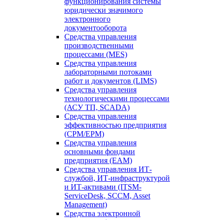
функционирования системы
юридически значимого
электронного
документооборота
Средства управления
производственными
процессами (MES)
Средства управления
лабораторными потоками
работ и документов (LIMS)
Средства управления
технологическими процессами
(АСУ ТП, SCADA)
Средства управления
эффективностью предприятия
(CPM/EPM)
Средства управления
основными фондами
предприятия (EAM)
Средства управления ИТ-
службой, ИТ-инфраструктурой
и ИТ-активами (ITSM-
ServiceDesk, SCCM, Asset
Management)
Средства электронной