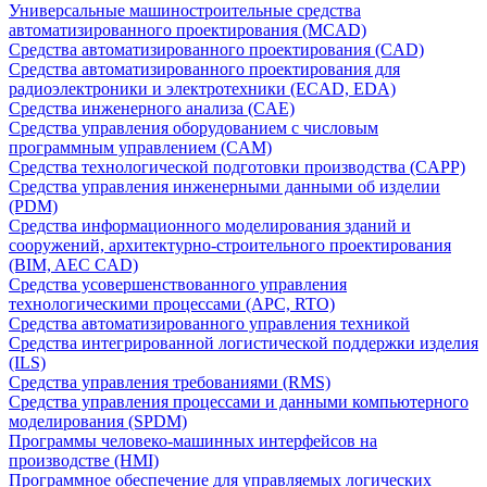
Универсальные машиностроительные средства
автоматизированного проектирования (MCAD)
Средства автоматизированного проектирования (CAD)
Средства автоматизированного проектирования для
радиоэлектроники и электротехники (ECAD, EDA)
Средства инженерного анализа (CAE)
Средства управления оборудованием с числовым
программным управлением (CAM)
Средства технологической подготовки производства (CAPP)
Средства управления инженерными данными об изделии
(PDM)
Средства информационного моделирования зданий и
сооружений, архитектурно-строительного проектирования
(BIM, AEC CAD)
Средства усовершенствованного управления
технологическими процессами (APC, RTO)
Средства автоматизированного управления техникой
Средства интегрированной логистической поддержки изделия
(ILS)
Средства управления требованиями (RMS)
Средства управления процессами и данными компьютерного
моделирования (SPDM)
Программы человеко-машинных интерфейсов на
производстве (HMI)
Программное обеспечение для управляемых логических