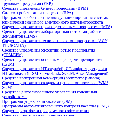
трудовыми ресурсами (ERP)
Средства управления бизнес-процессами (BPM)
Системы роботизации процессов (RPA)
Программное обеспечение для функционирования системы
юридически значимого электронного документооборота
Средства управления производственными процессами (MES)
Средства управления лабораторными потоками работ и
документов (LIMS)
Средства управления технологическими процессами (АСУ
ТП, SCADA)
Средства управления эффективностью предприятия
(CPM/EPM)
Средства управления основными фондами предприятия
(EAM)
Средства управления ИТ-службой, ИТ-инфраструктурой и
ИТ-активами (ITSM-ServiceDesk, SCCM, Asset Management)
Средства электронной коммерции (ecommerce platform)
Средства управления складом и цепочками поставок (WMS,
SCM)
Средства централизованного управления конечными
устройствами
Программы управления заказами (OM)
Программы автоматизированного контроля качества (CAQ)
Средства разработки программного обеспечения
Средства подготовки исполнимого кода