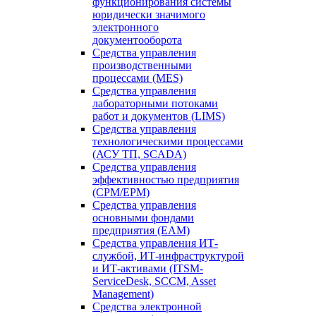
функционирования системы
юридически значимого
электронного
документооборота
Средства управления
производственными
процессами (MES)
Средства управления
лабораторными потоками
работ и документов (LIMS)
Средства управления
технологическими процессами
(АСУ ТП, SCADA)
Средства управления
эффективностью предприятия
(CPM/EPM)
Средства управления
основными фондами
предприятия (EAM)
Средства управления ИТ-
службой, ИТ-инфраструктурой
и ИТ-активами (ITSM-
ServiceDesk, SCCM, Asset
Management)
Средства электронной