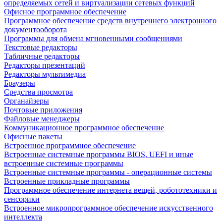
определяемых сетей и виртуализации сетевых функций
Офисное программное обеспечение
Программное обеспечение средств внутреннего электронного
документооборота
Программы для обмена мгновенными сообщениями
Текстовые редакторы
Табличные редакторы
Редакторы презентаций
Редакторы мультимедиа
Браузеры
Средства просмотра
Органайзеры
Почтовые приложения
Файловые менеджеры
Коммуникационное программное обеспечение
Офисные пакеты
Встроенное программное обеспечение
Встроенные системные программы BIOS, UEFI и иные
встроенные системные программы
Встроенные системные программы - операционные системы
Встроенные прикладные программы
Программное обеспечение интернета вещей, робототехники и
сенсорики
Встроенное микропрограммное обеспечение искусственного
интеллекта