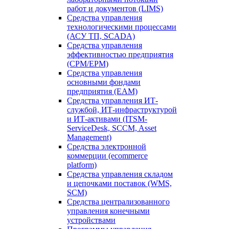
работ и документов (LIMS)
Средства управления
технологическими процессами
(АСУ ТП, SCADA)
Средства управления
эффективностью предприятия
(CPM/EPM)
Средства управления
основными фондами
предприятия (EAM)
Средства управления ИТ-
службой, ИТ-инфраструктурой
и ИТ-активами (ITSM-
ServiceDesk, SCCM, Asset
Management)
Средства электронной
коммерции (ecommerce
platform)
Средства управления складом
и цепочками поставок (WMS,
SCM)
Средства централизованного
управления конечными
устройствами