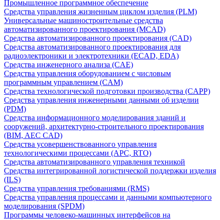
Промышленное программное обеспечение
Средства управления жизненным циклом изделия (PLM)
Универсальные машиностроительные средства
автоматизированного проектирования (MCAD)
Средства автоматизированного проектирования (CAD)
Средства автоматизированного проектирования для
радиоэлектроники и электротехники (ECAD, EDA)
Средства инженерного анализа (CAE)
Средства управления оборудованием с числовым
программным управлением (CAM)
Средства технологической подготовки производства (CAPP)
Средства управления инженерными данными об изделии
(PDM)
Средства информационного моделирования зданий и
сооружений, архитектурно-строительного проектирования
(BIM, AEC CAD)
Средства усовершенствованного управления
технологическими процессами (APC, RTO)
Средства автоматизированного управления техникой
Средства интегрированной логистической поддержки изделия
(ILS)
Средства управления требованиями (RMS)
Средства управления процессами и данными компьютерного
моделирования (SPDM)
Программы человеко-машинных интерфейсов на