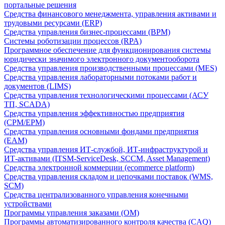
портальные решения
Средства финансового менеджмента, управления активами и
трудовыми ресурсами (ERP)
Средства управления бизнес-процессами (BPM)
Системы роботизации процессов (RPA)
Программное обеспечение для функционирования системы
юридически значимого электронного документооборота
Средства управления производственными процессами (MES)
Средства управления лабораторными потоками работ и
документов (LIMS)
Средства управления технологическими процессами (АСУ
ТП, SCADA)
Средства управления эффективностью предприятия
(CPM/EPM)
Средства управления основными фондами предприятия
(EAM)
Средства управления ИТ-службой, ИТ-инфраструктурой и
ИТ-активами (ITSM-ServiceDesk, SCCM, Asset Management)
Средства электронной коммерции (ecommerce platform)
Средства управления складом и цепочками поставок (WMS,
SCM)
Средства централизованного управления конечными
устройствами
Программы управления заказами (OM)
Программы автоматизированного контроля качества (CAQ)