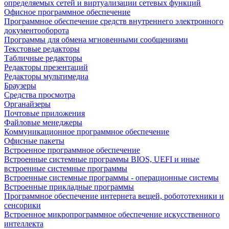
определяемых сетей и виртуализации сетевых функций
Офисное программное обеспечение
Программное обеспечение средств внутреннего электронного
документооборота
Программы для обмена мгновенными сообщениями
Текстовые редакторы
Табличные редакторы
Редакторы презентаций
Редакторы мультимедиа
Браузеры
Средства просмотра
Органайзеры
Почтовые приложения
Файловые менеджеры
Коммуникационное программное обеспечение
Офисные пакеты
Встроенное программное обеспечение
Встроенные системные программы BIOS, UEFI и иные
встроенные системные программы
Встроенные системные программы - операционные системы
Встроенные прикладные программы
Программное обеспечение интернета вещей, робототехники и
сенсорики
Встроенное микропрограммное обеспечение искусственного
интеллекта