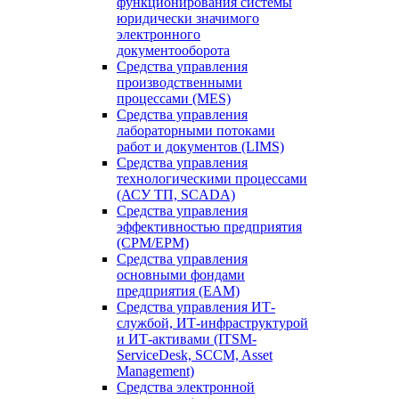
функционирования системы
юридически значимого
электронного
документооборота
Средства управления
производственными
процессами (MES)
Средства управления
лабораторными потоками
работ и документов (LIMS)
Средства управления
технологическими процессами
(АСУ ТП, SCADA)
Средства управления
эффективностью предприятия
(CPM/EPM)
Средства управления
основными фондами
предприятия (EAM)
Средства управления ИТ-
службой, ИТ-инфраструктурой
и ИТ-активами (ITSM-
ServiceDesk, SCCM, Asset
Management)
Средства электронной