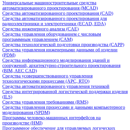
Универсальные машиностроительные средства
автоматизированного проектирования (MCAD)
Средства автоматизированного проектирования (CAD)
Средства автоматизированного проектирования для
радиоэлектроники и электротехники (ECAD, EDA)
Средства инженерного анализа (CAE)
Средства управления оборудованием с числовым
программным управлением (CAM)
Средства технологической подготовки производства (CAPP)
Средства управления инженерными данными об изделии
(PDM)
Средства информационного моделирования зданий и
сооружений, архитектурно-строительного проектирования
(BIM, AEC CAD)
Средства усовершенствованного управления
технологическими процессами (APC, RTO)
Средства автоматизированного управления техникой
Средства интегрированной логистической поддержки изделия
(ILS)
Средства управления требованиями (RMS)
Средства управления процессами и данными компьютерного
моделирования (SPDM)
Программы человеко-машинных интерфейсов на
производстве (HMI)
Программное обеспечение для управляемых логических