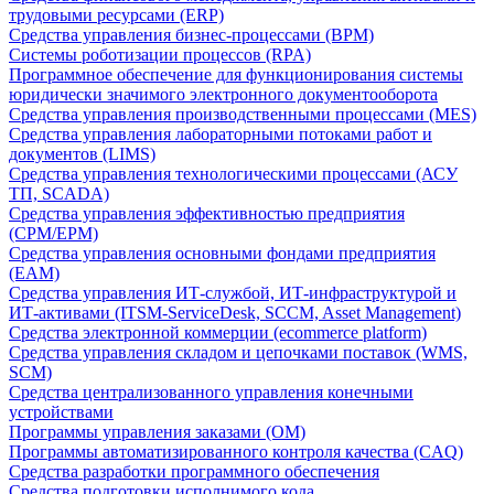
трудовыми ресурсами (ERP)
Средства управления бизнес-процессами (BPM)
Системы роботизации процессов (RPA)
Программное обеспечение для функционирования системы
юридически значимого электронного документооборота
Средства управления производственными процессами (MES)
Средства управления лабораторными потоками работ и
документов (LIMS)
Средства управления технологическими процессами (АСУ
ТП, SCADA)
Средства управления эффективностью предприятия
(CPM/EPM)
Средства управления основными фондами предприятия
(EAM)
Средства управления ИТ-службой, ИТ-инфраструктурой и
ИТ-активами (ITSM-ServiceDesk, SCCM, Asset Management)
Средства электронной коммерции (ecommerce platform)
Средства управления складом и цепочками поставок (WMS,
SCM)
Средства централизованного управления конечными
устройствами
Программы управления заказами (OM)
Программы автоматизированного контроля качества (CAQ)
Средства разработки программного обеспечения
Средства подготовки исполнимого кода