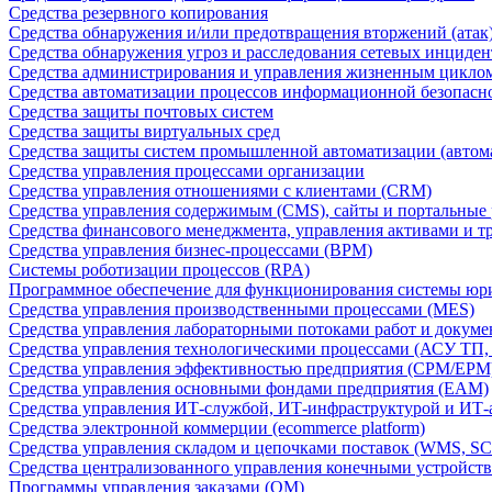
Средства резервного копирования
Средства обнаружения и/или предотвращения вторжений (атак
Средства обнаружения угроз и расследования сетевых инциден
Средства администрирования и управления жизненным цикло
Средства автоматизации процессов информационной безопасн
Средства защиты почтовых систем
Средства защиты виртуальных сред
Средства защиты систем промышленной автоматизации (автом
Средства управления процессами организации
Средства управления отношениями с клиентами (CRM)
Средства управления содержимым (CMS), сайты и портальные
Средства финансового менеджмента, управления активами и т
Средства управления бизнес-процессами (BPM)
Системы роботизации процессов (RPA)
Программное обеспечение для функционирования системы юри
Средства управления производственными процессами (MES)
Средства управления лабораторными потоками работ и докуме
Средства управления технологическими процессами (АСУ ТП
Средства управления эффективностью предприятия (CPM/EPM
Средства управления основными фондами предприятия (EAM)
Средства управления ИТ-службой, ИТ-инфраструктурой и ИТ-а
Средства электронной коммерции (ecommerce platform)
Средства управления складом и цепочками поставок (WMS, S
Средства централизованного управления конечными устройст
Программы управления заказами (OM)