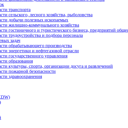
ок
асти транспорта
сти сельского, лесного хозяйства, рыболовства
ласти добычи полезных ископаемых
ласти жилищно-коммунального хозяйства
асти гостиничного и туристического бизнеса, предприятий обще
сти трудоустройства и подбора персонала
евых задач
ласти обрабатывающего производства
асти энергетики и нефтегазовой отрасли
асти государственного управления
асти образования
сти культуры, спорта, организации досуга и развлечений
асти пожарной безопасности
асти здравоохранения
(EDW)
)
й