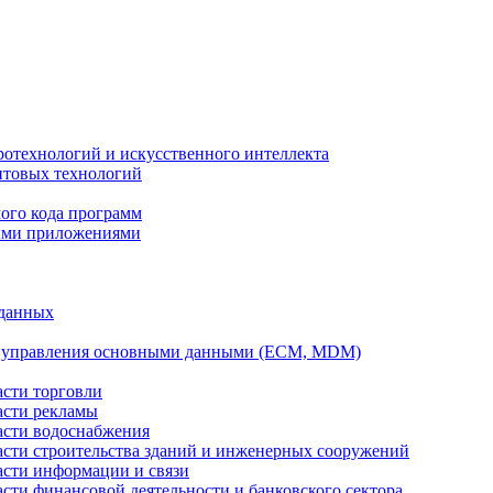
ротехнологий и искусственного интеллекта
антовых технологий
ого кода программ
ыми приложениями
 данных
а управления основными данными (ECM, MDM)
асти торговли
асти рекламы
асти водоснабжения
ласти строительства зданий и инженерных сооружений
асти информации и связи
асти финансовой деятельности и банковского сектора