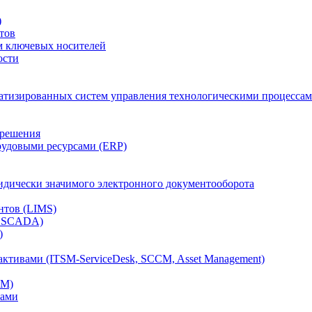
)
тов
м ключевых носителей
ости
атизированных систем управления технологическими процессам
 решения
рудовыми ресурсами (ERP)
дически значимого электронного документооборота
нтов (LIMS)
, SCADA)
)
ктивами (ITSM-ServiceDesk, SCCM, Asset Management)
CM)
вами