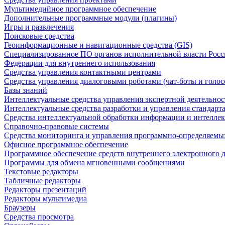
Мультимедийное программное обеспечение
Дополнительные программные модули (плагины)
Игры и развлечения
Поисковые средства
Геоинформационные и навигационные средства (GIS)
Специализированное ПО органов исполнительной власти Росс
Федерации для внутреннего использования
Средства управления контактными центрами
Средства управления диалоговыми роботами (чат-боты и голос
Базы знаний
Интеллектуальные средства управления экспертной деятельно
Интеллектуальные средства разработки и управления стандар
Средства интеллектуальной обработки информации и интеллек
Справочно-правовые системы
Средства мониторинга и управления программно-определяемых
Офисное программное обеспечение
Программное обеспечение средств внутреннего электронного 
Программы для обмена мгновенными сообщениями
Текстовые редакторы
Табличные редакторы
Редакторы презентаций
Редакторы мультимедиа
Браузеры
Средства просмотра