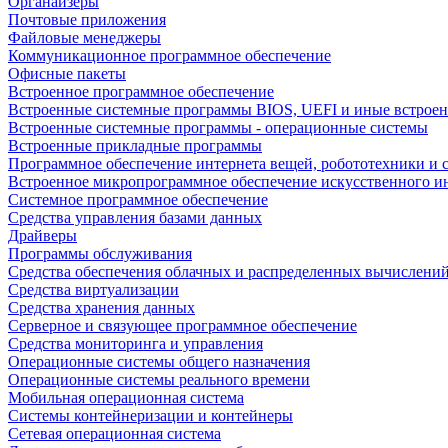
Органайзеры
Почтовые приложения
Файловые менеджеры
Коммуникационное программное обеспечение
Офисные пакеты
Встроенное программное обеспечение
Встроенные системные программы BIOS, UEFI и иные встрое
Встроенные системные программы - операционные системы
Встроенные прикладные программы
Программное обеспечение интернета вещей, робототехники и 
Встроенное микропрограммное обеспечение искусственного и
Системное программное обеспечение
Средства управления базами данных
Драйверы
Программы обслуживания
Средства обеспечения облачных и распределенных вычислени
Средства виртуализации
Средства хранения данных
Серверное и связующее программное обеспечение
Средства мониторинга и управления
Операционные системы общего назначения
Операционные системы реального времени
Мобильная операционная система
Системы контейнеризации и контейнеры
Сетевая операционная система