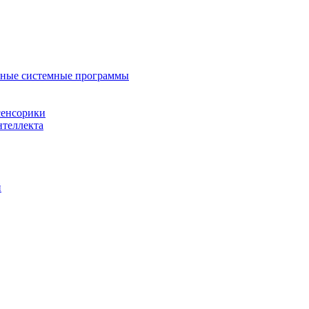
нные системные программы
сенсорики
нтеллекта
й