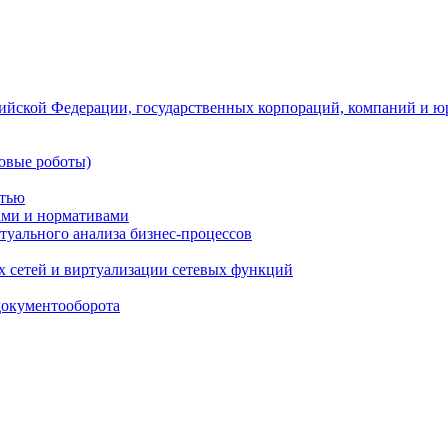
ийской Федерации, государственных корпораций, компаний и ю
овые роботы)
стью
тами и нормативами
туального анализа бизнес-процессов
 сетей и виртуализации сетевых функций
документооборота