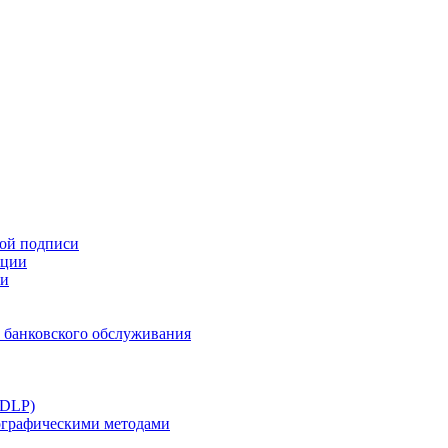
ной подписи
ации
ти
 банковского обслуживания
(DLP)
тографическими методами