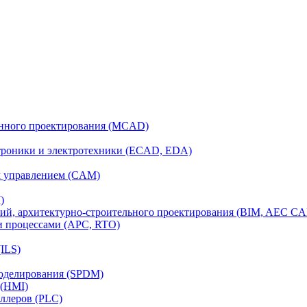
анного проектирования (MCAD)
ктроники и электротехники (ECAD, EDA)
м управлением (CAM)
)
ий, архитектурно-строительного проектирования (BIM, AEC C
и процессами (APC, RTO)
ILS)
моделирования (SPDM)
 (HMI)
ллеров (PLC)