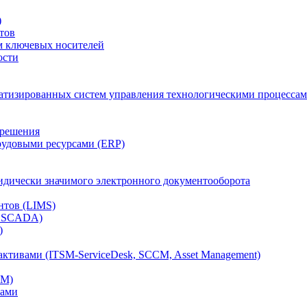
)
тов
м ключевых носителей
ости
атизированных систем управления технологическими процессам
 решения
рудовыми ресурсами (ERP)
дически значимого электронного документооборота
нтов (LIMS)
, SCADA)
)
ктивами (ITSM-ServiceDesk, SCCM, Asset Management)
CM)
вами