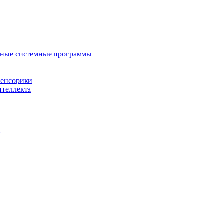
нные системные программы
сенсорики
нтеллекта
й