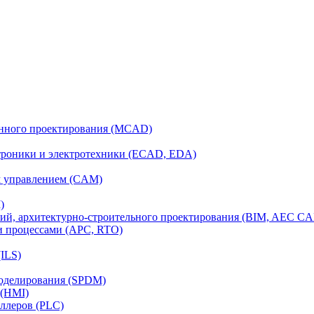
анного проектирования (MCAD)
ктроники и электротехники (ECAD, EDA)
м управлением (CAM)
)
ий, архитектурно-строительного проектирования (BIM, AEC C
и процессами (APC, RTO)
ILS)
моделирования (SPDM)
 (HMI)
ллеров (PLC)