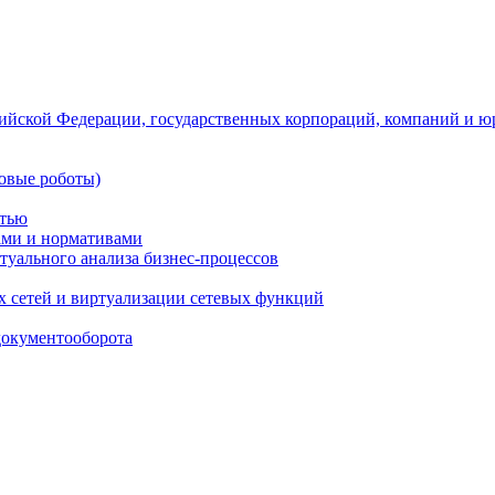
ийской Федерации, государственных корпораций, компаний и ю
овые роботы)
стью
тами и нормативами
туального анализа бизнес-процессов
 сетей и виртуализации сетевых функций
документооборота