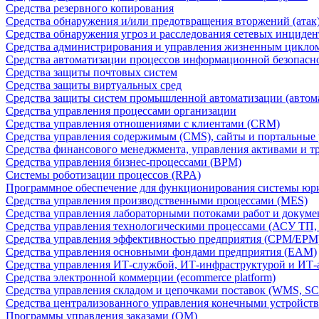
Средства резервного копирования
Средства обнаружения и/или предотвращения вторжений (атак
Средства обнаружения угроз и расследования сетевых инциден
Средства администрирования и управления жизненным цикло
Средства автоматизации процессов информационной безопасн
Средства защиты почтовых систем
Средства защиты виртуальных сред
Средства защиты систем промышленной автоматизации (автом
Средства управления процессами организации
Средства управления отношениями с клиентами (CRM)
Средства управления содержимым (CMS), сайты и портальные
Средства финансового менеджмента, управления активами и т
Средства управления бизнес-процессами (BPM)
Системы роботизации процессов (RPA)
Программное обеспечение для функционирования системы юри
Средства управления производственными процессами (MES)
Средства управления лабораторными потоками работ и докуме
Средства управления технологическими процессами (АСУ ТП
Средства управления эффективностью предприятия (CPM/EPM
Средства управления основными фондами предприятия (EAM)
Средства управления ИТ-службой, ИТ-инфраструктурой и ИТ-а
Средства электронной коммерции (ecommerce platform)
Средства управления складом и цепочками поставок (WMS, S
Средства централизованного управления конечными устройст
Программы управления заказами (OM)