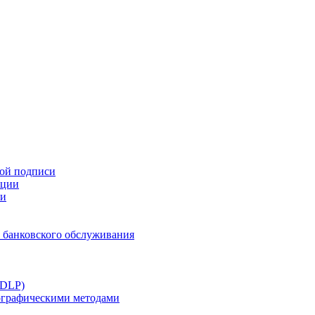
ной подписи
ации
ти
 банковского обслуживания
(DLP)
тографическими методами