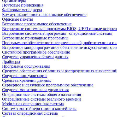
Органайзеры
Почтовые приложения
Файловые менеджеры
Коммуникационное программное обеспечение
Офисные пакеты
Встроенное программное обеспечение
Встроенные системные программы BIOS, UEFI и иные встрое
Встроенные системные программы - операционные системы
Встроенные прикладные программы
Программное обеспечение интернета вещей, робототехники и 
Встроенное микропрограммное обеспечение искусственного и
Системное программное обеспечение
Средства управления базами данных
Драйверы
Программы обслуживания
Средства обеспечения облачных и распределенных вычислени
Средства виртуализации
Средства хранения данных
Серверное и связующее программное обеспечение
Средства мониторинга и управления
Операционные системы общего назначения
Операционные системы реального времени
Мобильная операционная система
Системы контейнеризации и контейнеры
Сетевая операционная система