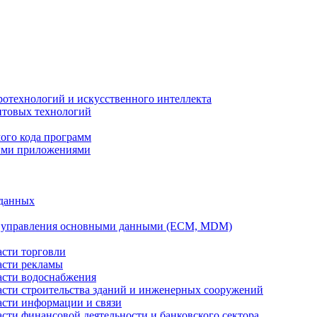
ротехнологий и искусственного интеллекта
антовых технологий
ого кода программ
ыми приложениями
 данных
а управления основными данными (ECM, MDM)
асти торговли
асти рекламы
асти водоснабжения
ласти строительства зданий и инженерных сооружений
асти информации и связи
асти финансовой деятельности и банковского сектора