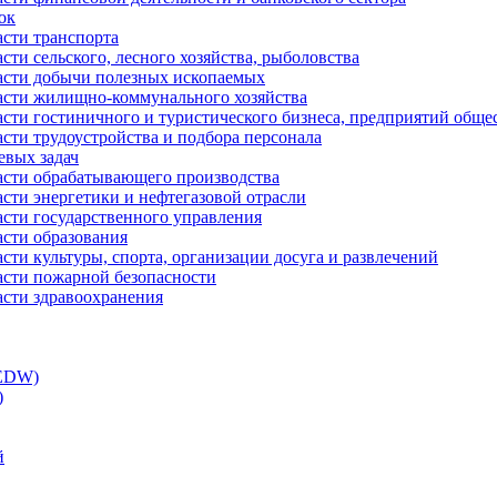
ок
асти транспорта
сти сельского, лесного хозяйства, рыболовства
ласти добычи полезных ископаемых
ласти жилищно-коммунального хозяйства
асти гостиничного и туристического бизнеса, предприятий обще
сти трудоустройства и подбора персонала
евых задач
ласти обрабатывающего производства
асти энергетики и нефтегазовой отрасли
асти государственного управления
асти образования
сти культуры, спорта, организации досуга и развлечений
асти пожарной безопасности
асти здравоохранения
(EDW)
)
й