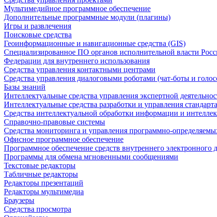
Мультимедийное программное обеспечение
Дополнительные программные модули (плагины)
Игры и развлечения
Поисковые средства
Геоинформационные и навигационные средства (GIS)
Специализированное ПО органов исполнительной власти Росс
Федерации для внутреннего использования
Средства управления контактными центрами
Средства управления диалоговыми роботами (чат-боты и голос
Базы знаний
Интеллектуальные средства управления экспертной деятельно
Интеллектуальные средства разработки и управления стандар
Средства интеллектуальной обработки информации и интеллек
Справочно-правовые системы
Средства мониторинга и управления программно-определяемых
Офисное программное обеспечение
Программное обеспечение средств внутреннего электронного 
Программы для обмена мгновенными сообщениями
Текстовые редакторы
Табличные редакторы
Редакторы презентаций
Редакторы мультимедиа
Браузеры
Средства просмотра