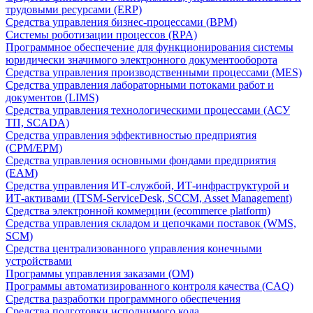
трудовыми ресурсами (ERP)
Средства управления бизнес-процессами (BPM)
Системы роботизации процессов (RPA)
Программное обеспечение для функционирования системы
юридически значимого электронного документооборота
Средства управления производственными процессами (MES)
Средства управления лабораторными потоками работ и
документов (LIMS)
Средства управления технологическими процессами (АСУ
ТП, SCADA)
Средства управления эффективностью предприятия
(CPM/EPM)
Средства управления основными фондами предприятия
(EAM)
Средства управления ИТ-службой, ИТ-инфраструктурой и
ИТ-активами (ITSM-ServiceDesk, SCCM, Asset Management)
Средства электронной коммерции (ecommerce platform)
Средства управления складом и цепочками поставок (WMS,
SCM)
Средства централизованного управления конечными
устройствами
Программы управления заказами (OM)
Программы автоматизированного контроля качества (CAQ)
Средства разработки программного обеспечения
Средства подготовки исполнимого кода