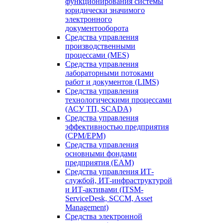
функционирования системы
юридически значимого
электронного
документооборота
Средства управления
производственными
процессами (MES)
Средства управления
лабораторными потоками
работ и документов (LIMS)
Средства управления
технологическими процессами
(АСУ ТП, SCADA)
Средства управления
эффективностью предприятия
(CPM/EPM)
Средства управления
основными фондами
предприятия (EAM)
Средства управления ИТ-
службой, ИТ-инфраструктурой
и ИТ-активами (ITSM-
ServiceDesk, SCCM, Asset
Management)
Средства электронной