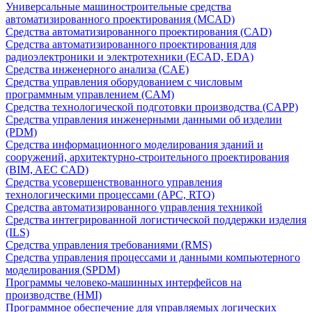
Универсальные машиностроительные средства
автоматизированного проектирования (MCAD)
Средства автоматизированного проектирования (CAD)
Средства автоматизированного проектирования для
радиоэлектроники и электротехники (ECAD, EDA)
Средства инженерного анализа (CAE)
Средства управления оборудованием с числовым
программным управлением (CAM)
Средства технологической подготовки производства (CAPP)
Средства управления инженерными данными об изделии
(PDM)
Средства информационного моделирования зданий и
сооружений, архитектурно-строительного проектирования
(BIM, AEC CAD)
Средства усовершенствованного управления
технологическими процессами (APC, RTO)
Средства автоматизированного управления техникой
Средства интегрированной логистической поддержки изделия
(ILS)
Средства управления требованиями (RMS)
Средства управления процессами и данными компьютерного
моделирования (SPDM)
Программы человеко-машинных интерфейсов на
производстве (HMI)
Программное обеспечение для управляемых логических