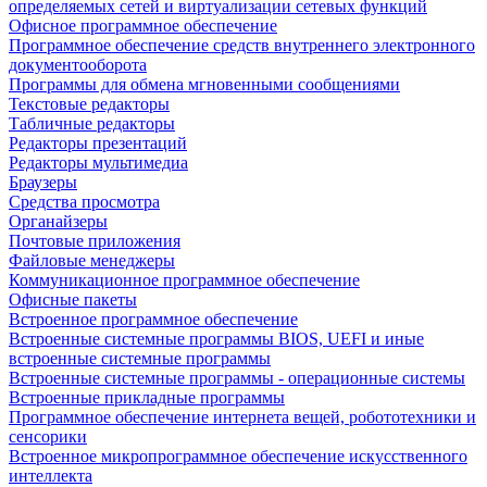
определяемых сетей и виртуализации сетевых функций
Офисное программное обеспечение
Программное обеспечение средств внутреннего электронного
документооборота
Программы для обмена мгновенными сообщениями
Текстовые редакторы
Табличные редакторы
Редакторы презентаций
Редакторы мультимедиа
Браузеры
Средства просмотра
Органайзеры
Почтовые приложения
Файловые менеджеры
Коммуникационное программное обеспечение
Офисные пакеты
Встроенное программное обеспечение
Встроенные системные программы BIOS, UEFI и иные
встроенные системные программы
Встроенные системные программы - операционные системы
Встроенные прикладные программы
Программное обеспечение интернета вещей, робототехники и
сенсорики
Встроенное микропрограммное обеспечение искусственного
интеллекта