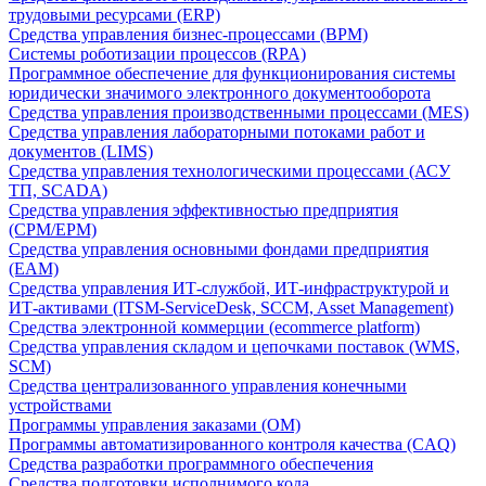
трудовыми ресурсами (ERP)
Средства управления бизнес-процессами (BPM)
Системы роботизации процессов (RPA)
Программное обеспечение для функционирования системы
юридически значимого электронного документооборота
Средства управления производственными процессами (MES)
Средства управления лабораторными потоками работ и
документов (LIMS)
Средства управления технологическими процессами (АСУ
ТП, SCADA)
Средства управления эффективностью предприятия
(CPM/EPM)
Средства управления основными фондами предприятия
(EAM)
Средства управления ИТ-службой, ИТ-инфраструктурой и
ИТ-активами (ITSM-ServiceDesk, SCCM, Asset Management)
Средства электронной коммерции (ecommerce platform)
Средства управления складом и цепочками поставок (WMS,
SCM)
Средства централизованного управления конечными
устройствами
Программы управления заказами (OM)
Программы автоматизированного контроля качества (CAQ)
Средства разработки программного обеспечения
Средства подготовки исполнимого кода