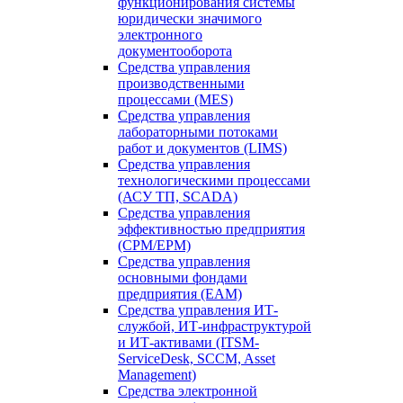
функционирования системы
юридически значимого
электронного
документооборота
Средства управления
производственными
процессами (MES)
Средства управления
лабораторными потоками
работ и документов (LIMS)
Средства управления
технологическими процессами
(АСУ ТП, SCADA)
Средства управления
эффективностью предприятия
(CPM/EPM)
Средства управления
основными фондами
предприятия (EAM)
Средства управления ИТ-
службой, ИТ-инфраструктурой
и ИТ-активами (ITSM-
ServiceDesk, SCCM, Asset
Management)
Средства электронной