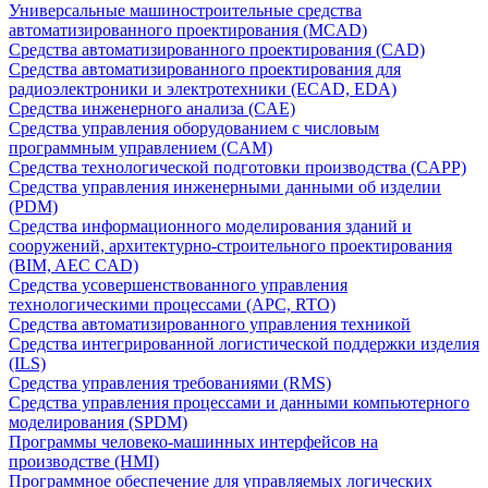
Универсальные машиностроительные средства
автоматизированного проектирования (MCAD)
Средства автоматизированного проектирования (CAD)
Средства автоматизированного проектирования для
радиоэлектроники и электротехники (ECAD, EDA)
Средства инженерного анализа (CAE)
Средства управления оборудованием с числовым
программным управлением (CAM)
Средства технологической подготовки производства (CAPP)
Средства управления инженерными данными об изделии
(PDM)
Средства информационного моделирования зданий и
сооружений, архитектурно-строительного проектирования
(BIM, AEC CAD)
Средства усовершенствованного управления
технологическими процессами (APC, RTO)
Средства автоматизированного управления техникой
Средства интегрированной логистической поддержки изделия
(ILS)
Средства управления требованиями (RMS)
Средства управления процессами и данными компьютерного
моделирования (SPDM)
Программы человеко-машинных интерфейсов на
производстве (HMI)
Программное обеспечение для управляемых логических