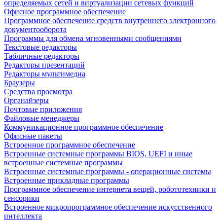
определяемых сетей и виртуализации сетевых функций
Офисное программное обеспечение
Программное обеспечение средств внутреннего электронного
документооборота
Программы для обмена мгновенными сообщениями
Текстовые редакторы
Табличные редакторы
Редакторы презентаций
Редакторы мультимедиа
Браузеры
Средства просмотра
Органайзеры
Почтовые приложения
Файловые менеджеры
Коммуникационное программное обеспечение
Офисные пакеты
Встроенное программное обеспечение
Встроенные системные программы BIOS, UEFI и иные
встроенные системные программы
Встроенные системные программы - операционные системы
Встроенные прикладные программы
Программное обеспечение интернета вещей, робототехники и
сенсорики
Встроенное микропрограммное обеспечение искусственного
интеллекта