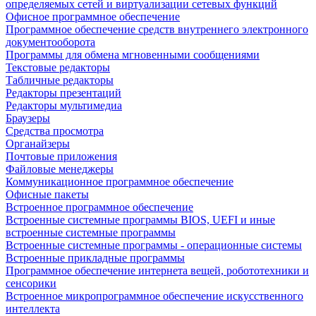
определяемых сетей и виртуализации сетевых функций
Офисное программное обеспечение
Программное обеспечение средств внутреннего электронного
документооборота
Программы для обмена мгновенными сообщениями
Текстовые редакторы
Табличные редакторы
Редакторы презентаций
Редакторы мультимедиа
Браузеры
Средства просмотра
Органайзеры
Почтовые приложения
Файловые менеджеры
Коммуникационное программное обеспечение
Офисные пакеты
Встроенное программное обеспечение
Встроенные системные программы BIOS, UEFI и иные
встроенные системные программы
Встроенные системные программы - операционные системы
Встроенные прикладные программы
Программное обеспечение интернета вещей, робототехники и
сенсорики
Встроенное микропрограммное обеспечение искусственного
интеллекта