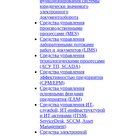
функционирования системы
юридически значимого
электронного
документооборота
Средства управления
производственными
процессами (MES)
Средства управления
лабораторными потоками
работ и документов (LIMS)
Средства управления
технологическими процессами
(АСУ ТП, SCADA)
Средства управления
эффективностью предприятия
(CPM/EPM)
Средства управления
основными фондами
предприятия (EAM)
Средства управления ИТ-
службой, ИТ-инфраструктурой
и ИТ-активами (ITSM-
ServiceDesk, SCCM, Asset
Management)
Средства электронной