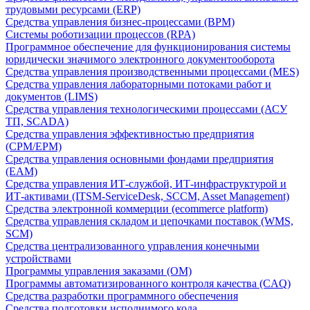
трудовыми ресурсами (ERP)
Средства управления бизнес-процессами (BPM)
Системы роботизации процессов (RPA)
Программное обеспечение для функционирования системы
юридически значимого электронного документооборота
Средства управления производственными процессами (MES)
Средства управления лабораторными потоками работ и
документов (LIMS)
Средства управления технологическими процессами (АСУ
ТП, SCADA)
Средства управления эффективностью предприятия
(CPM/EPM)
Средства управления основными фондами предприятия
(EAM)
Средства управления ИТ-службой, ИТ-инфраструктурой и
ИТ-активами (ITSM-ServiceDesk, SCCM, Asset Management)
Средства электронной коммерции (ecommerce platform)
Средства управления складом и цепочками поставок (WMS,
SCM)
Средства централизованного управления конечными
устройствами
Программы управления заказами (OM)
Программы автоматизированного контроля качества (CAQ)
Средства разработки программного обеспечения
Средства подготовки исполнимого кода