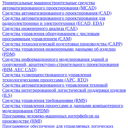
Универсальные машиностроительные средства
автоматизированного проектирования (MCAD)
Средства автоматизированного проектирования (CAD)
Средства автоматизированного проектирования для
радиоэлектроники и электротехники (ECAD, EDA)
Средства инженерного анализа (CAE)
Средства управления оборудованием с числовым
программным управлением (CAM)
Средства технологической подготовки производства (CAPP)
Средства управления инженерными данными об изделии
(PDM)
Средства информационного моделирования зданий и
сооружений, архитектурно-строительного проектирования
(BIM, AEC CAD)
Средства усовершенствованного управления
технологическими процессами (APC, RTO)
Средства автоматизированного управления техникой
Средства интегрированной логистической поддержки изделия
(ILS)
Средства управления требованиями (RMS)
Средства управления процессами и данными компьютерного
моделирования (SPDM)
Программы человеко-машинных интерфейсов на
производстве (HMI)
Программное обеспечение для управляемых логических