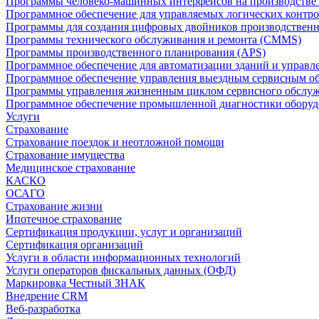
Программы человеко-машинных интерфейсов на производстве
Программное обеспечение для управляемых логических контро
Программы для создания цифровых двойников производственно
Программы технического обслуживания и ремонта (CMMS)
Программы производственного планирования (APS)
Программное обеспечение для автоматизации зданий и управ
Программное обеспечение управления выездным сервисным о
Программы управления жизненным циклом сервисного обслу
Программное обеспечение промышленной диагностики оборудо
Услуги
Страхование
Страхование поездок и неотложной помощи
Страхование имущества
Медицинское страхование
КАСКО
ОСАГО
Страхование жизни
Ипотечное страхование
Сертификация продукции, услуг и организаций
Сертификация организаций
Услуги в области информационных технологий
Услуги операторов фискальных данных (ОФД)
Маркировка Честный ЗНАК
Внедрение CRM
Веб-разработка