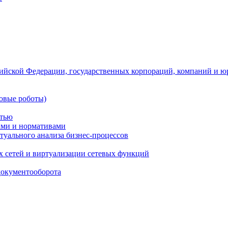
ийской Федерации, государственных корпораций, компаний и ю
овые роботы)
стью
тами и нормативами
туального анализа бизнес-процессов
 сетей и виртуализации сетевых функций
документооборота