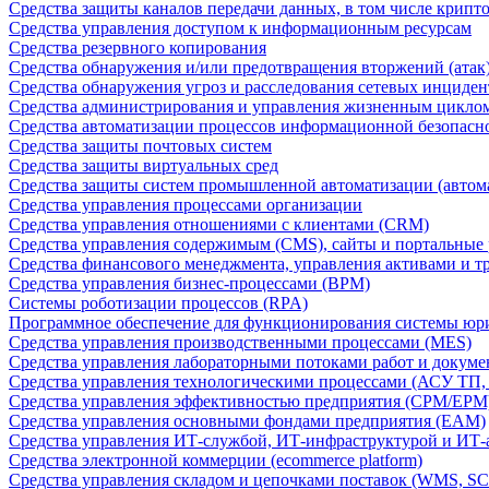
Средства защиты каналов передачи данных, в том числе крип
Средства управления доступом к информационным ресурсам
Средства резервного копирования
Средства обнаружения и/или предотвращения вторжений (атак
Средства обнаружения угроз и расследования сетевых инциден
Средства администрирования и управления жизненным цикло
Средства автоматизации процессов информационной безопасн
Средства защиты почтовых систем
Средства защиты виртуальных сред
Средства защиты систем промышленной автоматизации (автом
Средства управления процессами организации
Средства управления отношениями с клиентами (CRM)
Средства управления содержимым (CMS), сайты и портальные
Средства финансового менеджмента, управления активами и т
Средства управления бизнес-процессами (BPM)
Системы роботизации процессов (RPA)
Программное обеспечение для функционирования системы юри
Средства управления производственными процессами (MES)
Средства управления лабораторными потоками работ и докуме
Средства управления технологическими процессами (АСУ ТП
Средства управления эффективностью предприятия (CPM/EPM
Средства управления основными фондами предприятия (EAM)
Средства управления ИТ-службой, ИТ-инфраструктурой и ИТ-а
Средства электронной коммерции (ecommerce platform)
Средства управления складом и цепочками поставок (WMS, S