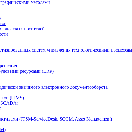
тографическими методами
)
тов
м ключевых носителей
ости
атизированных систем управления технологическими процессам
 решения
рудовыми ресурсами (ERP)
дически значимого электронного документооборота
нтов (LIMS)
, SCADA)
)
ктивами (ITSM-ServiceDesk, SCCM, Asset Management)
CM)