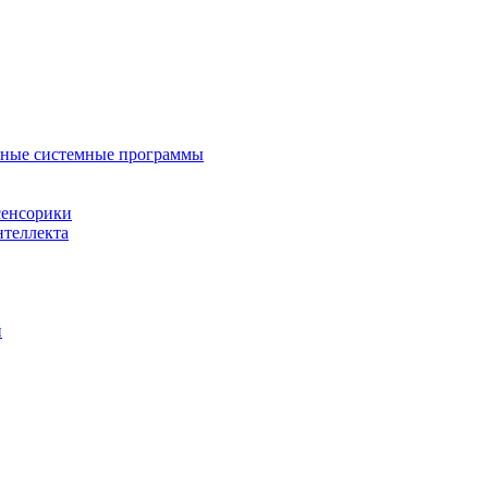
нные системные программы
сенсорики
нтеллекта
й