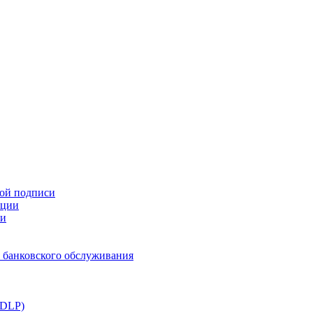
ной подписи
ации
ти
 банковского обслуживания
(DLP)