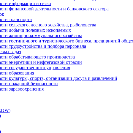
асти информации и связи
асти финансовой деятельности и банковского сектора
ок
асти транспорта
сти сельского, лесного хозяйства, рыболовства
ласти добычи полезных ископаемых
ласти жилищно-коммунального хозяйства
асти гостиничного и туристического бизнеса, предприятий обще
сти трудоустройства и подбора персонала
евых задач
ласти обрабатывающего производства
асти энергетики и нефтегазовой отрасли
асти государственного управления
асти образования
сти культуры, спорта, организации досуга и развлечений
асти пожарной безопасности
асти здравоохранения
(EDW)
)
й