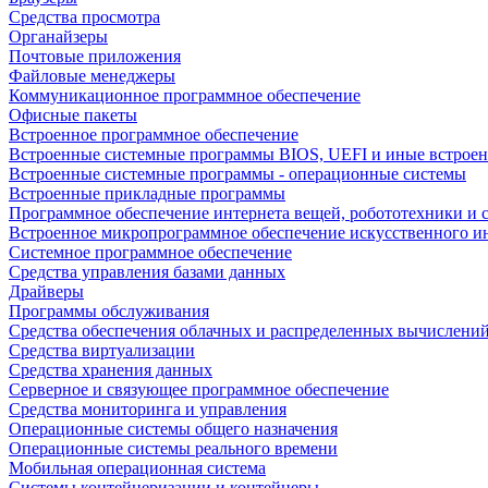
Средства просмотра
Органайзеры
Почтовые приложения
Файловые менеджеры
Коммуникационное программное обеспечение
Офисные пакеты
Встроенное программное обеспечение
Встроенные системные программы BIOS, UEFI и иные встрое
Встроенные системные программы - операционные системы
Встроенные прикладные программы
Программное обеспечение интернета вещей, робототехники и 
Встроенное микропрограммное обеспечение искусственного и
Системное программное обеспечение
Средства управления базами данных
Драйверы
Программы обслуживания
Средства обеспечения облачных и распределенных вычислени
Средства виртуализации
Средства хранения данных
Серверное и связующее программное обеспечение
Средства мониторинга и управления
Операционные системы общего назначения
Операционные системы реального времени
Мобильная операционная система
Системы контейнеризации и контейнеры