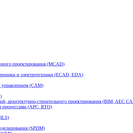
анного проектирования (MCAD)
ктроники и электротехники (ECAD, EDA)
м управлением (CAM)
)
ий, архитектурно-строительного проектирования (BIM, AEC C
и процессами (APC, RTO)
ILS)
моделирования (SPDM)