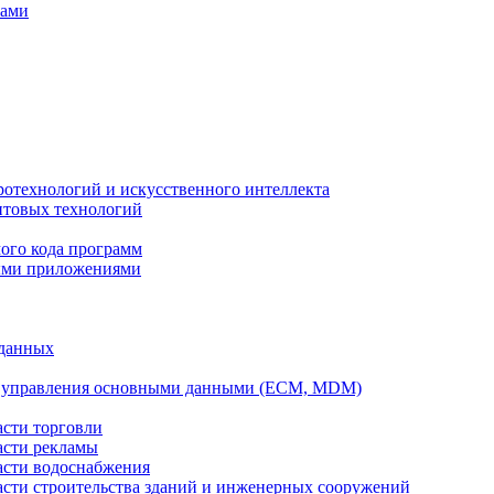
вами
ротехнологий и искусственного интеллекта
антовых технологий
ого кода программ
ыми приложениями
 данных
а управления основными данными (ECM, MDM)
асти торговли
асти рекламы
асти водоснабжения
ласти строительства зданий и инженерных сооружений