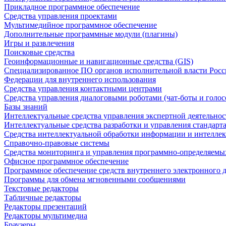
Прикладное программное обеспечение
Средства управления проектами
Мультимедийное программное обеспечение
Дополнительные программные модули (плагины)
Игры и развлечения
Поисковые средства
Геоинформационные и навигационные средства (GIS)
Специализированное ПО органов исполнительной власти Росс
Федерации для внутреннего использования
Средства управления контактными центрами
Средства управления диалоговыми роботами (чат-боты и голос
Базы знаний
Интеллектуальные средства управления экспертной деятельно
Интеллектуальные средства разработки и управления стандар
Средства интеллектуальной обработки информации и интеллек
Справочно-правовые системы
Средства мониторинга и управления программно-определяемых
Офисное программное обеспечение
Программное обеспечение средств внутреннего электронного 
Программы для обмена мгновенными сообщениями
Текстовые редакторы
Табличные редакторы
Редакторы презентаций
Редакторы мультимедиа
Браузеры