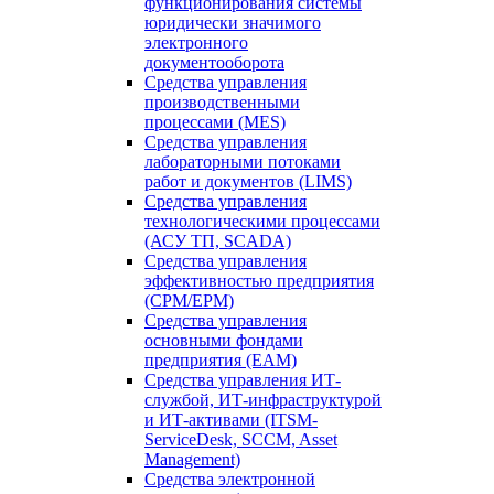
функционирования системы
юридически значимого
электронного
документооборота
Средства управления
производственными
процессами (MES)
Средства управления
лабораторными потоками
работ и документов (LIMS)
Средства управления
технологическими процессами
(АСУ ТП, SCADA)
Средства управления
эффективностью предприятия
(CPM/EPM)
Средства управления
основными фондами
предприятия (EAM)
Средства управления ИТ-
службой, ИТ-инфраструктурой
и ИТ-активами (ITSM-
ServiceDesk, SCCM, Asset
Management)
Средства электронной