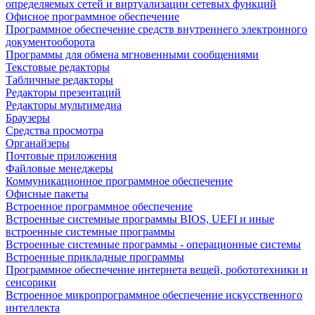
определяемых сетей и виртуализации сетевых функций
Офисное программное обеспечение
Программное обеспечение средств внутреннего электронного
документооборота
Программы для обмена мгновенными сообщениями
Текстовые редакторы
Табличные редакторы
Редакторы презентаций
Редакторы мультимедиа
Браузеры
Средства просмотра
Органайзеры
Почтовые приложения
Файловые менеджеры
Коммуникационное программное обеспечение
Офисные пакеты
Встроенное программное обеспечение
Встроенные системные программы BIOS, UEFI и иные
встроенные системные программы
Встроенные системные программы - операционные системы
Встроенные прикладные программы
Программное обеспечение интернета вещей, робототехники и
сенсорики
Встроенное микропрограммное обеспечение искусственного
интеллекта