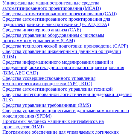
Универсальные машиностроительные средства
автоматизированного проектирования (MCAD)
Средства автоматизированного проектирования (CAD)
Средства автоматизированного проектирования для
радиоэлектроники и электротехники (ECAD, EDA)
Средства инженерного анализа (CAE)
Средства управления оборудованием с числовым
программным управлением (CAM)
Средства технологической подготовки производства (CAPP)
Средства управления инженерными данными об изделии
(PDM)
Средства информационного моделирования зданий и
сооружений, архитектурно-строительного проектирования
(BIM, AEC CAD)
Средства усовершенствованного управления
технологическими процессами (APC, RTO)
Средства автоматизированного управления техникой
Средства интегрированной логистической поддержки изделия
(ILS)
Средства управления требованиями (RMS)
Средства управления процессами и данными компьютерного
моделирования (SPDM)
Программы человеко-машинных интерфейсов на
производстве (HMI)
Программное обеспечение для управляемых логических