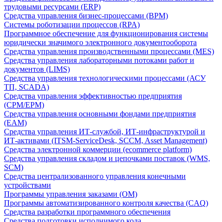
трудовыми ресурсами (ERP)
Средства управления бизнес-процессами (BPM)
Системы роботизации процессов (RPA)
Программное обеспечение для функционирования системы
юридически значимого электронного документооборота
Средства управления производственными процессами (MES)
Средства управления лабораторными потоками работ и
документов (LIMS)
Средства управления технологическими процессами (АСУ
ТП, SCADA)
Средства управления эффективностью предприятия
(CPM/EPM)
Средства управления основными фондами предприятия
(EAM)
Средства управления ИТ-службой, ИТ-инфраструктурой и
ИТ-активами (ITSM-ServiceDesk, SCCM, Asset Management)
Средства электронной коммерции (ecommerce platform)
Средства управления складом и цепочками поставок (WMS,
SCM)
Средства централизованного управления конечными
устройствами
Программы управления заказами (OM)
Программы автоматизированного контроля качества (CAQ)
Средства разработки программного обеспечения
Средства подготовки исполнимого кода