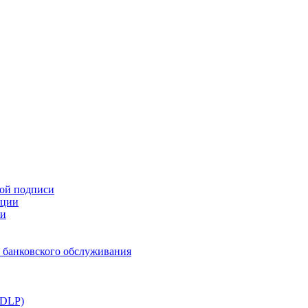
ной подписи
ации
ти
 банковского обслуживания
(DLP)