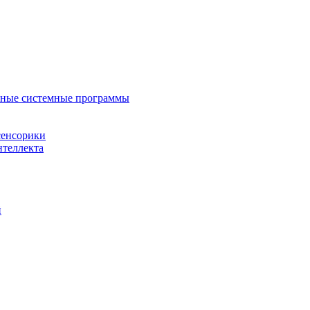
нные системные программы
сенсорики
нтеллекта
й