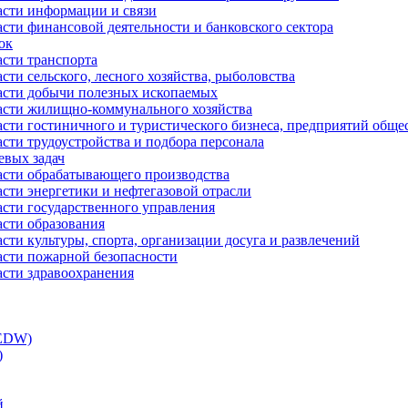
асти информации и связи
асти финансовой деятельности и банковского сектора
ок
асти транспорта
сти сельского, лесного хозяйства, рыболовства
ласти добычи полезных ископаемых
ласти жилищно-коммунального хозяйства
асти гостиничного и туристического бизнеса, предприятий обще
сти трудоустройства и подбора персонала
евых задач
ласти обрабатывающего производства
асти энергетики и нефтегазовой отрасли
асти государственного управления
асти образования
сти культуры, спорта, организации досуга и развлечений
асти пожарной безопасности
асти здравоохранения
(EDW)
)
й