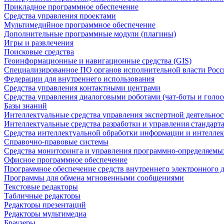
Прикладное программное обеспечение
Средства управления проектами
Мультимедийное программное обеспечение
Дополнительные программные модули (плагины)
Игры и развлечения
Поисковые средства
Геоинформационные и навигационные средства (GIS)
Специализированное ПО органов исполнительной власти Росс
Федерации для внутреннего использования
Средства управления контактными центрами
Средства управления диалоговыми роботами (чат-боты и голос
Базы знаний
Интеллектуальные средства управления экспертной деятельно
Интеллектуальные средства разработки и управления стандар
Средства интеллектуальной обработки информации и интеллек
Справочно-правовые системы
Средства мониторинга и управления программно-определяемых
Офисное программное обеспечение
Программное обеспечение средств внутреннего электронного 
Программы для обмена мгновенными сообщениями
Текстовые редакторы
Табличные редакторы
Редакторы презентаций
Редакторы мультимедиа
Браузеры