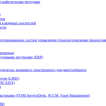
тографическими методами
)
тов
м ключевых носителей
ости
атизированных систем управления технологическими процессам
 решения
рудовыми ресурсами (ERP)
дически значимого электронного документооборота
нтов (LIMS)
, SCADA)
)
ктивами (ITSM-ServiceDesk, SCCM, Asset Management)
CM)