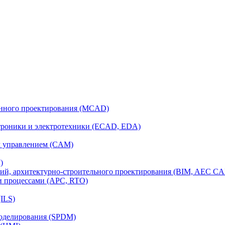
анного проектирования (MCAD)
ктроники и электротехники (ECAD, EDA)
м управлением (CAM)
)
ий, архитектурно-строительного проектирования (BIM, AEC C
и процессами (APC, RTO)
ILS)
моделирования (SPDM)