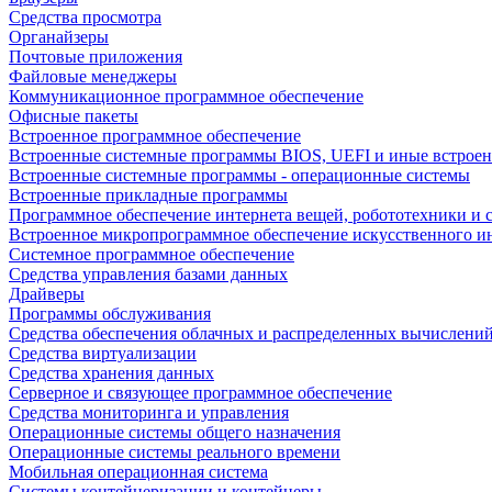
Средства просмотра
Органайзеры
Почтовые приложения
Файловые менеджеры
Коммуникационное программное обеспечение
Офисные пакеты
Встроенное программное обеспечение
Встроенные системные программы BIOS, UEFI и иные встрое
Встроенные системные программы - операционные системы
Встроенные прикладные программы
Программное обеспечение интернета вещей, робототехники и 
Встроенное микропрограммное обеспечение искусственного и
Системное программное обеспечение
Средства управления базами данных
Драйверы
Программы обслуживания
Средства обеспечения облачных и распределенных вычислени
Средства виртуализации
Средства хранения данных
Серверное и связующее программное обеспечение
Средства мониторинга и управления
Операционные системы общего назначения
Операционные системы реального времени
Мобильная операционная система
Системы контейнеризации и контейнеры