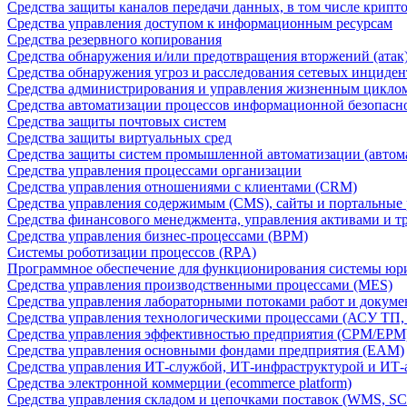
Средства защиты каналов передачи данных, в том числе крип
Средства управления доступом к информационным ресурсам
Средства резервного копирования
Средства обнаружения и/или предотвращения вторжений (атак
Средства обнаружения угроз и расследования сетевых инциден
Средства администрирования и управления жизненным цикло
Средства автоматизации процессов информационной безопасн
Средства защиты почтовых систем
Средства защиты виртуальных сред
Средства защиты систем промышленной автоматизации (автом
Средства управления процессами организации
Средства управления отношениями с клиентами (CRM)
Средства управления содержимым (CMS), сайты и портальные
Средства финансового менеджмента, управления активами и т
Средства управления бизнес-процессами (BPM)
Системы роботизации процессов (RPA)
Программное обеспечение для функционирования системы юри
Средства управления производственными процессами (MES)
Средства управления лабораторными потоками работ и докуме
Средства управления технологическими процессами (АСУ ТП
Средства управления эффективностью предприятия (CPM/EPM
Средства управления основными фондами предприятия (EAM)
Средства управления ИТ-службой, ИТ-инфраструктурой и ИТ-а
Средства электронной коммерции (ecommerce platform)
Средства управления складом и цепочками поставок (WMS, S