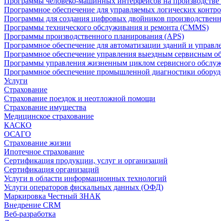
Программы человеко-машинных интерфейсов на производстве
Программное обеспечение для управляемых логических контро
Программы для создания цифровых двойников производственно
Программы технического обслуживания и ремонта (CMMS)
Программы производственного планирования (APS)
Программное обеспечение для автоматизации зданий и управ
Программное обеспечение управления выездным сервисным о
Программы управления жизненным циклом сервисного обслу
Программное обеспечение промышленной диагностики оборудо
Услуги
Страхование
Страхование поездок и неотложной помощи
Страхование имущества
Медицинское страхование
КАСКО
ОСАГО
Страхование жизни
Ипотечное страхование
Сертификация продукции, услуг и организаций
Сертификация организаций
Услуги в области информационных технологий
Услуги операторов фискальных данных (ОФД)
Маркировка Честный ЗНАК
Внедрение CRM
Веб-разработка