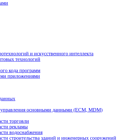
вами
ротехнологий и искусственного интеллекта
антовых технологий
ого кода программ
ыми приложениями
 данных
а управления основными данными (ECM, MDM)
асти торговли
асти рекламы
асти водоснабжения
ласти строительства зданий и инженерных сооружений