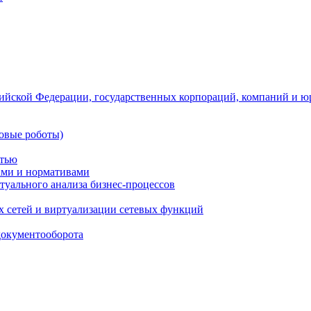
ийской Федерации, государственных корпораций, компаний и ю
овые роботы)
стью
тами и нормативами
туального анализа бизнес-процессов
 сетей и виртуализации сетевых функций
документооборота