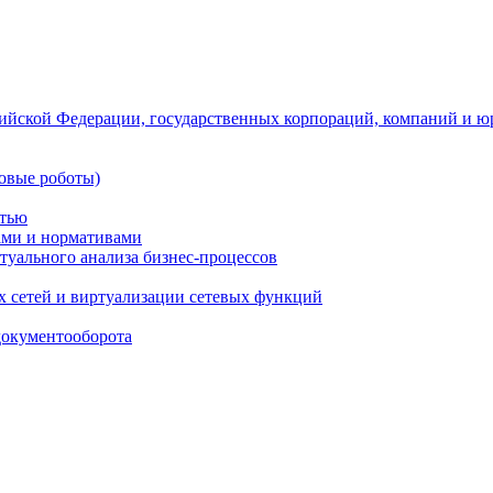
ийской Федерации, государственных корпораций, компаний и ю
овые роботы)
стью
тами и нормативами
туального анализа бизнес-процессов
 сетей и виртуализации сетевых функций
документооборота