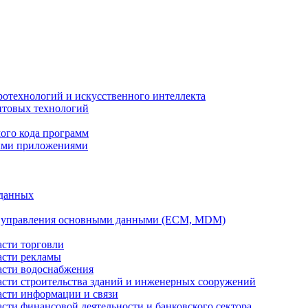
ротехнологий и искусственного интеллекта
антовых технологий
ого кода программ
ыми приложениями
 данных
а управления основными данными (ECM, MDM)
асти торговли
асти рекламы
асти водоснабжения
ласти строительства зданий и инженерных сооружений
асти информации и связи
асти финансовой деятельности и банковского сектора