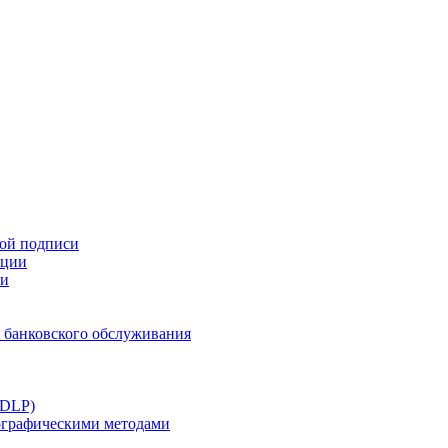
ной подписи
ации
ти
 банковского обслуживания
(DLP)
тографическими методами