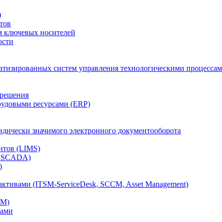
)
тов
м ключевых носителей
ости
атизированных систем управления технологическими процессам
 решения
рудовыми ресурсами (ERP)
дически значимого электронного документооборота
нтов (LIMS)
, SCADA)
)
ктивами (ITSM-ServiceDesk, SCCM, Asset Management)
CM)
вами