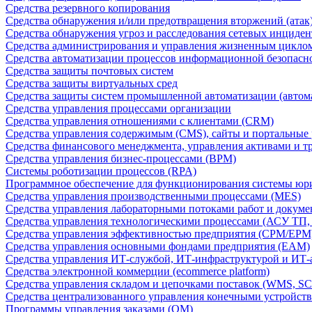
Средства резервного копирования
Средства обнаружения и/или предотвращения вторжений (атак
Средства обнаружения угроз и расследования сетевых инциден
Средства администрирования и управления жизненным цикло
Средства автоматизации процессов информационной безопасн
Средства защиты почтовых систем
Средства защиты виртуальных сред
Средства защиты систем промышленной автоматизации (автом
Средства управления процессами организации
Средства управления отношениями с клиентами (CRM)
Средства управления содержимым (CMS), сайты и портальные
Средства финансового менеджмента, управления активами и т
Средства управления бизнес-процессами (BPM)
Системы роботизации процессов (RPA)
Программное обеспечение для функционирования системы юри
Средства управления производственными процессами (MES)
Средства управления лабораторными потоками работ и докуме
Средства управления технологическими процессами (АСУ ТП
Средства управления эффективностью предприятия (CPM/EPM
Средства управления основными фондами предприятия (EAM)
Средства управления ИТ-службой, ИТ-инфраструктурой и ИТ-а
Средства электронной коммерции (ecommerce platform)
Средства управления складом и цепочками поставок (WMS, S
Средства централизованного управления конечными устройст
Программы управления заказами (OM)