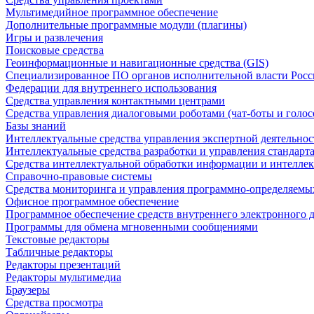
Мультимедийное программное обеспечение
Дополнительные программные модули (плагины)
Игры и развлечения
Поисковые средства
Геоинформационные и навигационные средства (GIS)
Специализированное ПО органов исполнительной власти Росс
Федерации для внутреннего использования
Средства управления контактными центрами
Средства управления диалоговыми роботами (чат-боты и голос
Базы знаний
Интеллектуальные средства управления экспертной деятельно
Интеллектуальные средства разработки и управления стандар
Средства интеллектуальной обработки информации и интеллек
Справочно-правовые системы
Средства мониторинга и управления программно-определяемых
Офисное программное обеспечение
Программное обеспечение средств внутреннего электронного 
Программы для обмена мгновенными сообщениями
Текстовые редакторы
Табличные редакторы
Редакторы презентаций
Редакторы мультимедиа
Браузеры
Средства просмотра