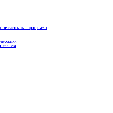
нные системные программы
сенсорики
нтеллекта
й