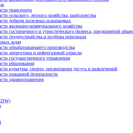
ок
асти транспорта
сти сельского, лесного хозяйства, рыболовства
ласти добычи полезных ископаемых
ласти жилищно-коммунального хозяйства
асти гостиничного и туристического бизнеса, предприятий обще
сти трудоустройства и подбора персонала
евых задач
ласти обрабатывающего производства
асти энергетики и нефтегазовой отрасли
асти государственного управления
асти образования
сти культуры, спорта, организации досуга и развлечений
асти пожарной безопасности
асти здравоохранения
(EDW)
)
й