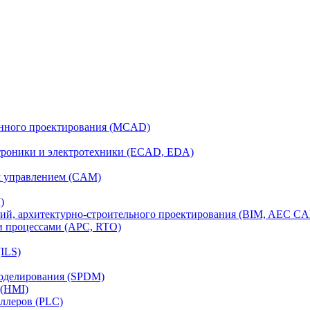
анного проектирования (MCAD)
ктроники и электротехники (ECAD, EDA)
м управлением (CAM)
)
ий, архитектурно-строительного проектирования (BIM, AEC C
и процессами (APC, RTO)
ILS)
моделирования (SPDM)
 (HMI)
ллеров (PLC)