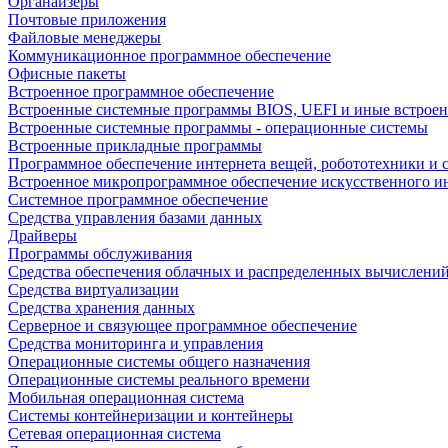
Органайзеры
Почтовые приложения
Файловые менеджеры
Коммуникационное программное обеспечение
Офисные пакеты
Встроенное программное обеспечение
Встроенные системные программы BIOS, UEFI и иные встрое
Встроенные системные программы - операционные системы
Встроенные прикладные программы
Программное обеспечение интернета вещей, робототехники и 
Встроенное микропрограммное обеспечение искусственного и
Системное программное обеспечение
Средства управления базами данных
Драйверы
Программы обслуживания
Средства обеспечения облачных и распределенных вычислени
Средства виртуализации
Средства хранения данных
Серверное и связующее программное обеспечение
Средства мониторинга и управления
Операционные системы общего назначения
Операционные системы реального времени
Мобильная операционная система
Системы контейнеризации и контейнеры
Сетевая операционная система