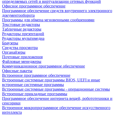
определяемых сетей и виртуализации сетевых функций
Офисное программное обеспечение
Программное обеспечение средств внутреннего электронного
документооборота
Программы для обмена мгновенными сообщениями
Текстовые редакторы
Табличные редакторы
Редакторы презентаций
Редакторы мультимедиа
Браузеры
Средства просмотра
Органайзеры
Почтовые приложения
Файловые менеджеры
Коммуникационное программное обеспечение
Офисные пакеты
Встроенное программное обеспечение
Встроенные системные программы BIOS, UEFI и иные
встроенные системные программы
Встроенные системные программы - операционные системы
Встроенные прикладные программы
Программное обеспечение интернета вещей, робототехники и
сенсорики
Встроенное микропрограммное обеспечение искусственного
интеллекта