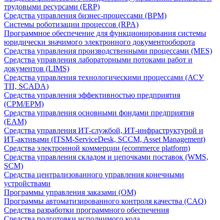
трудовыми ресурсами (ERP)
Средства управления бизнес-процессами (BPM)
Системы роботизации процессов (RPA)
Программное обеспечение для функционирования системы
юридически значимого электронного документооборота
Средства управления производственными процессами (MES)
Средства управления лабораторными потоками работ и
документов (LIMS)
Средства управления технологическими процессами (АСУ
ТП, SCADA)
Средства управления эффективностью предприятия
(CPM/EPM)
Средства управления основными фондами предприятия
(EAM)
Средства управления ИТ-службой, ИТ-инфраструктурой и
ИТ-активами (ITSM-ServiceDesk, SCCM, Asset Management)
Средства электронной коммерции (ecommerce platform)
Средства управления складом и цепочками поставок (WMS,
SCM)
Средства централизованного управления конечными
устройствами
Программы управления заказами (OM)
Программы автоматизированного контроля качества (CAQ)
Средства разработки программного обеспечения
Средства подготовки исполнимого кода