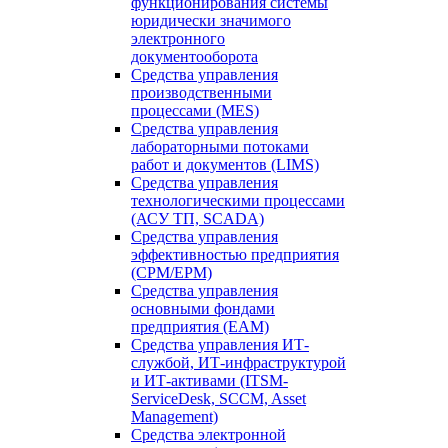
функционирования системы
юридически значимого
электронного
документооборота
Средства управления
производственными
процессами (MES)
Средства управления
лабораторными потоками
работ и документов (LIMS)
Средства управления
технологическими процессами
(АСУ ТП, SCADA)
Средства управления
эффективностью предприятия
(CPM/EPM)
Средства управления
основными фондами
предприятия (EAM)
Средства управления ИТ-
службой, ИТ-инфраструктурой
и ИТ-активами (ITSM-
ServiceDesk, SCCM, Asset
Management)
Средства электронной