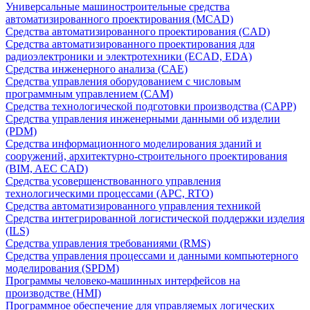
Универсальные машиностроительные средства
автоматизированного проектирования (MCAD)
Средства автоматизированного проектирования (CAD)
Средства автоматизированного проектирования для
радиоэлектроники и электротехники (ECAD, EDA)
Средства инженерного анализа (CAE)
Средства управления оборудованием с числовым
программным управлением (CAM)
Средства технологической подготовки производства (CAPP)
Средства управления инженерными данными об изделии
(PDM)
Средства информационного моделирования зданий и
сооружений, архитектурно-строительного проектирования
(BIM, AEC CAD)
Средства усовершенствованного управления
технологическими процессами (APC, RTO)
Средства автоматизированного управления техникой
Средства интегрированной логистической поддержки изделия
(ILS)
Средства управления требованиями (RMS)
Средства управления процессами и данными компьютерного
моделирования (SPDM)
Программы человеко-машинных интерфейсов на
производстве (HMI)
Программное обеспечение для управляемых логических