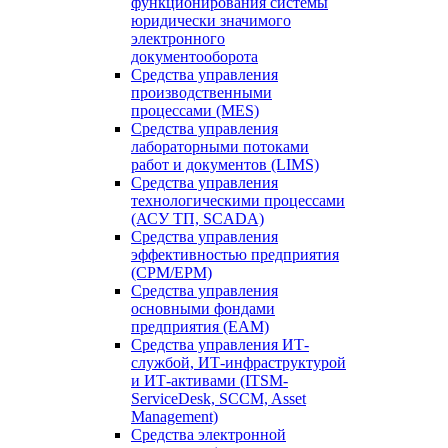
функционирования системы
юридически значимого
электронного
документооборота
Средства управления
производственными
процессами (MES)
Средства управления
лабораторными потоками
работ и документов (LIMS)
Средства управления
технологическими процессами
(АСУ ТП, SCADA)
Средства управления
эффективностью предприятия
(CPM/EPM)
Средства управления
основными фондами
предприятия (EAM)
Средства управления ИТ-
службой, ИТ-инфраструктурой
и ИТ-активами (ITSM-
ServiceDesk, SCCM, Asset
Management)
Средства электронной