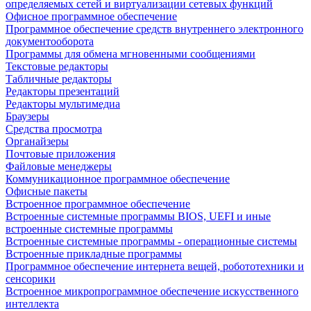
определяемых сетей и виртуализации сетевых функций
Офисное программное обеспечение
Программное обеспечение средств внутреннего электронного
документооборота
Программы для обмена мгновенными сообщениями
Текстовые редакторы
Табличные редакторы
Редакторы презентаций
Редакторы мультимедиа
Браузеры
Средства просмотра
Органайзеры
Почтовые приложения
Файловые менеджеры
Коммуникационное программное обеспечение
Офисные пакеты
Встроенное программное обеспечение
Встроенные системные программы BIOS, UEFI и иные
встроенные системные программы
Встроенные системные программы - операционные системы
Встроенные прикладные программы
Программное обеспечение интернета вещей, робототехники и
сенсорики
Встроенное микропрограммное обеспечение искусственного
интеллекта