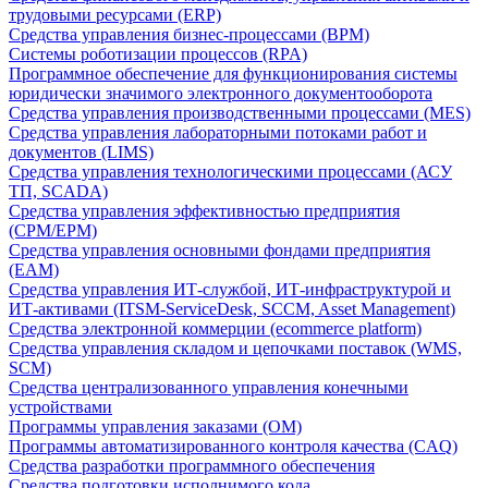
трудовыми ресурсами (ERP)
Средства управления бизнес-процессами (BPM)
Системы роботизации процессов (RPA)
Программное обеспечение для функционирования системы
юридически значимого электронного документооборота
Средства управления производственными процессами (MES)
Средства управления лабораторными потоками работ и
документов (LIMS)
Средства управления технологическими процессами (АСУ
ТП, SCADA)
Средства управления эффективностью предприятия
(CPM/EPM)
Средства управления основными фондами предприятия
(EAM)
Средства управления ИТ-службой, ИТ-инфраструктурой и
ИТ-активами (ITSM-ServiceDesk, SCCM, Asset Management)
Средства электронной коммерции (ecommerce platform)
Средства управления складом и цепочками поставок (WMS,
SCM)
Средства централизованного управления конечными
устройствами
Программы управления заказами (OM)
Программы автоматизированного контроля качества (CAQ)
Средства разработки программного обеспечения
Средства подготовки исполнимого кода