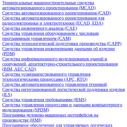
Универсальные машиностроительные средства
автоматизированного проектирования (MCAD)
Средства автоматизированного проектирования (CAD)
Средства автоматизированного проектирования для
радиоэлектроники и электротехники (ECAD, EDA)
Средства инженерного анализа (CAE)
Средства управления оборудованием с числовым
программным управлением (CAM)
Средства технологической подготовки производства (CAPP)
Средства управления инженерными данными об изделии
(PDM)
Средства информационного моделирования зданий и
сооружений, архитектурно-строительного проектирования
(BIM, AEC CAD)
Средства усовершенствованного управления
технологическими процессами (APC, RTO)
Средства автоматизированного управления техникой
Средства интегрированной логистической поддержки изделия
(ILS)
Средства управления требованиями (RMS)
Средства управления процессами и данными компьютерного
моделирования (SPDM)
Программы человеко-машинных интерфейсов на
производстве (HMI)
Программное обеспечение для управляемых логических