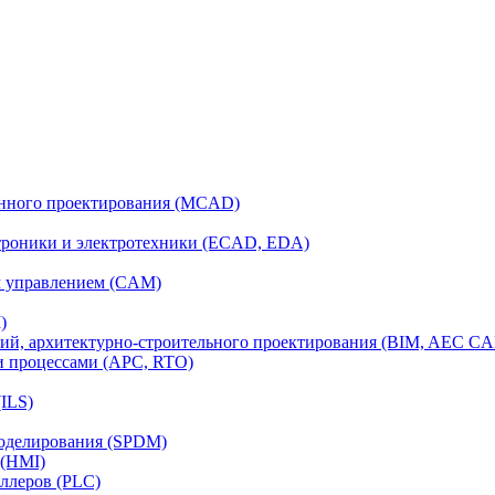
анного проектирования (MCAD)
ктроники и электротехники (ECAD, EDA)
м управлением (CAM)
)
ий, архитектурно-строительного проектирования (BIM, AEC C
и процессами (APC, RTO)
ILS)
моделирования (SPDM)
 (HMI)
ллеров (PLC)