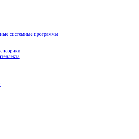
нные системные программы
сенсорики
нтеллекта
й