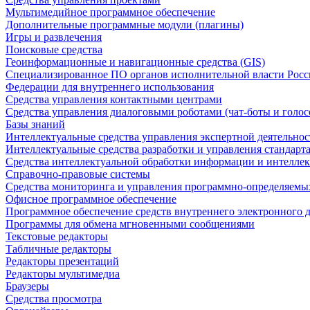
Мультимедийное программное обеспечение
Дополнительные программные модули (плагины)
Игры и развлечения
Поисковые средства
Геоинформационные и навигационные средства (GIS)
Специализированное ПО органов исполнительной власти Росс
Федерации для внутреннего использования
Средства управления контактными центрами
Средства управления диалоговыми роботами (чат-боты и голос
Базы знаний
Интеллектуальные средства управления экспертной деятельно
Интеллектуальные средства разработки и управления стандар
Средства интеллектуальной обработки информации и интеллек
Справочно-правовые системы
Средства мониторинга и управления программно-определяемых
Офисное программное обеспечение
Программное обеспечение средств внутреннего электронного 
Программы для обмена мгновенными сообщениями
Текстовые редакторы
Табличные редакторы
Редакторы презентаций
Редакторы мультимедиа
Браузеры
Средства просмотра