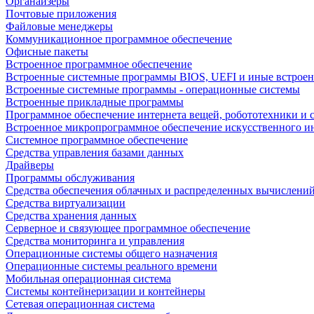
Органайзеры
Почтовые приложения
Файловые менеджеры
Коммуникационное программное обеспечение
Офисные пакеты
Встроенное программное обеспечение
Встроенные системные программы BIOS, UEFI и иные встрое
Встроенные системные программы - операционные системы
Встроенные прикладные программы
Программное обеспечение интернета вещей, робототехники и 
Встроенное микропрограммное обеспечение искусственного и
Системное программное обеспечение
Средства управления базами данных
Драйверы
Программы обслуживания
Средства обеспечения облачных и распределенных вычислени
Средства виртуализации
Средства хранения данных
Серверное и связующее программное обеспечение
Средства мониторинга и управления
Операционные системы общего назначения
Операционные системы реального времени
Мобильная операционная система
Системы контейнеризации и контейнеры
Сетевая операционная система