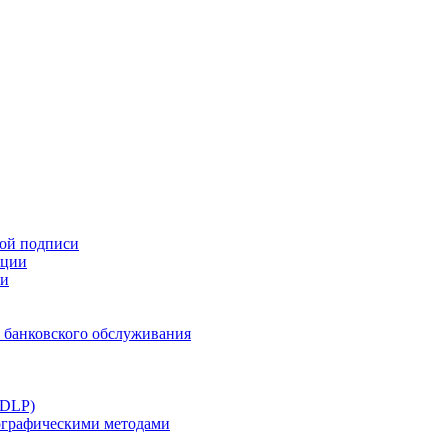
ной подписи
ации
ти
 банковского обслуживания
(DLP)
тографическими методами