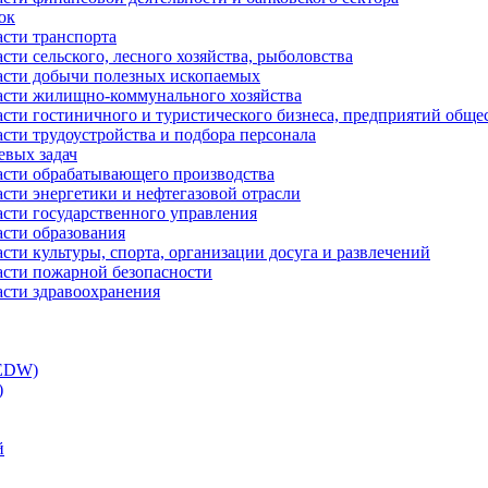
ок
асти транспорта
сти сельского, лесного хозяйства, рыболовства
ласти добычи полезных ископаемых
ласти жилищно-коммунального хозяйства
асти гостиничного и туристического бизнеса, предприятий обще
сти трудоустройства и подбора персонала
евых задач
ласти обрабатывающего производства
асти энергетики и нефтегазовой отрасли
асти государственного управления
асти образования
сти культуры, спорта, организации досуга и развлечений
асти пожарной безопасности
асти здравоохранения
(EDW)
)
й