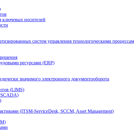
)
тов
м ключевых носителей
ости
атизированных систем управления технологическими процессам
 решения
рудовыми ресурсами (ERP)
дически значимого электронного документооборота
нтов (LIMS)
, SCADA)
)
ктивами (ITSM-ServiceDesk, SCCM, Asset Management)
CM)
вами