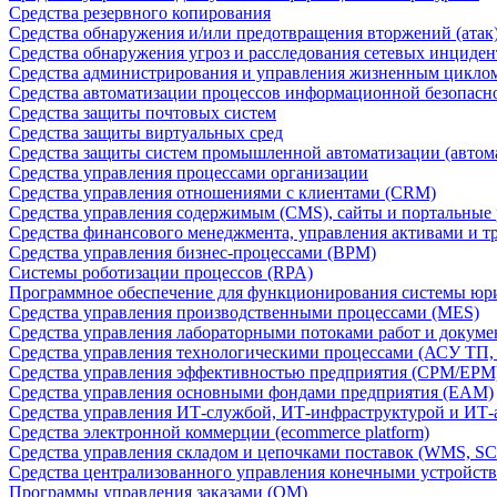
Средства резервного копирования
Средства обнаружения и/или предотвращения вторжений (атак
Средства обнаружения угроз и расследования сетевых инциден
Средства администрирования и управления жизненным цикло
Средства автоматизации процессов информационной безопасн
Средства защиты почтовых систем
Средства защиты виртуальных сред
Средства защиты систем промышленной автоматизации (автом
Средства управления процессами организации
Средства управления отношениями с клиентами (CRM)
Средства управления содержимым (CMS), сайты и портальные
Средства финансового менеджмента, управления активами и т
Средства управления бизнес-процессами (BPM)
Системы роботизации процессов (RPA)
Программное обеспечение для функционирования системы юри
Средства управления производственными процессами (MES)
Средства управления лабораторными потоками работ и докуме
Средства управления технологическими процессами (АСУ ТП
Средства управления эффективностью предприятия (CPM/EPM
Средства управления основными фондами предприятия (EAM)
Средства управления ИТ-службой, ИТ-инфраструктурой и ИТ-а
Средства электронной коммерции (ecommerce platform)
Средства управления складом и цепочками поставок (WMS, S
Средства централизованного управления конечными устройст
Программы управления заказами (OM)