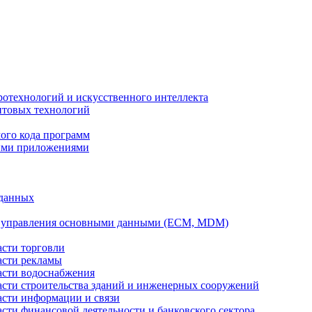
ротехнологий и искусственного интеллекта
антовых технологий
ого кода программ
ыми приложениями
 данных
а управления основными данными (ECM, MDM)
асти торговли
асти рекламы
асти водоснабжения
ласти строительства зданий и инженерных сооружений
асти информации и связи
асти финансовой деятельности и банковского сектора