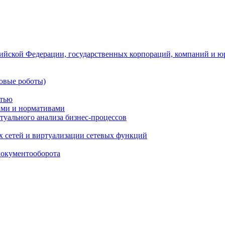
ийской Федерации, государственных корпораций, компаний и ю
овые роботы)
стью
тами и нормативами
туального анализа бизнес-процессов
 сетей и виртуализации сетевых функций
документооборота