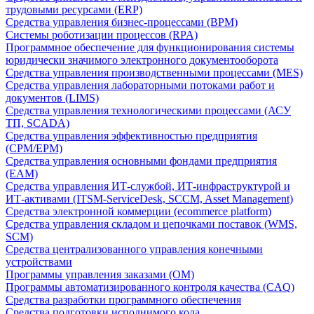
трудовыми ресурсами (ERP)
Средства управления бизнес-процессами (BPM)
Системы роботизации процессов (RPA)
Программное обеспечение для функционирования системы
юридически значимого электронного документооборота
Средства управления производственными процессами (MES)
Средства управления лабораторными потоками работ и
документов (LIMS)
Средства управления технологическими процессами (АСУ
ТП, SCADA)
Средства управления эффективностью предприятия
(CPM/EPM)
Средства управления основными фондами предприятия
(EAM)
Средства управления ИТ-службой, ИТ-инфраструктурой и
ИТ-активами (ITSM-ServiceDesk, SCCM, Asset Management)
Средства электронной коммерции (ecommerce platform)
Средства управления складом и цепочками поставок (WMS,
SCM)
Средства централизованного управления конечными
устройствами
Программы управления заказами (OM)
Программы автоматизированного контроля качества (CAQ)
Средства разработки программного обеспечения
Средства подготовки исполнимого кода