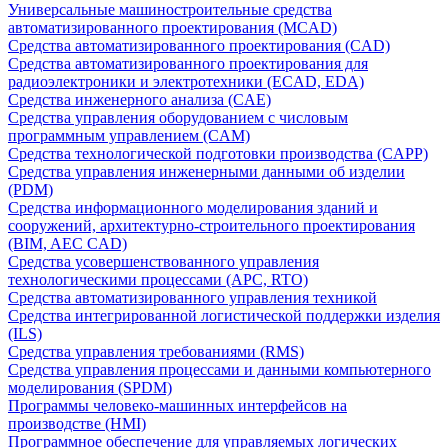
Универсальные машиностроительные средства
автоматизированного проектирования (MCAD)
Средства автоматизированного проектирования (CAD)
Средства автоматизированного проектирования для
радиоэлектроники и электротехники (ECAD, EDA)
Средства инженерного анализа (CAE)
Средства управления оборудованием с числовым
программным управлением (CAM)
Средства технологической подготовки производства (CAPP)
Средства управления инженерными данными об изделии
(PDM)
Средства информационного моделирования зданий и
сооружений, архитектурно-строительного проектирования
(BIM, AEC CAD)
Средства усовершенствованного управления
технологическими процессами (APC, RTO)
Средства автоматизированного управления техникой
Средства интегрированной логистической поддержки изделия
(ILS)
Средства управления требованиями (RMS)
Средства управления процессами и данными компьютерного
моделирования (SPDM)
Программы человеко-машинных интерфейсов на
производстве (HMI)
Программное обеспечение для управляемых логических