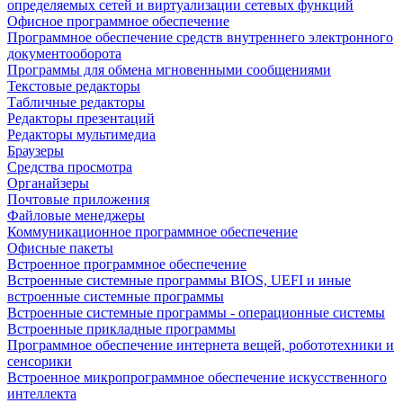
определяемых сетей и виртуализации сетевых функций
Офисное программное обеспечение
Программное обеспечение средств внутреннего электронного
документооборота
Программы для обмена мгновенными сообщениями
Текстовые редакторы
Табличные редакторы
Редакторы презентаций
Редакторы мультимедиа
Браузеры
Средства просмотра
Органайзеры
Почтовые приложения
Файловые менеджеры
Коммуникационное программное обеспечение
Офисные пакеты
Встроенное программное обеспечение
Встроенные системные программы BIOS, UEFI и иные
встроенные системные программы
Встроенные системные программы - операционные системы
Встроенные прикладные программы
Программное обеспечение интернета вещей, робототехники и
сенсорики
Встроенное микропрограммное обеспечение искусственного
интеллекта