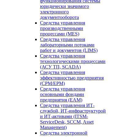
функционирования системы
юридически значимого
электронного
документооборота
Средства управления
производственными
процессами (MES)
Средства управления
лабораторными потоками
работ и документов (LIMS)
Средства управления
технологическими процессами
(АСУ ТП, SCADA)
Средства управления
эффективностью предприятия
(CPM/EPM)
Средства управления
основными фондами
предприятия (EAM)
Средства управления ИТ-
службой, ИТ-инфраструктурой
и ИТ-активами (ITSM-
ServiceDesk, SCCM, Asset
Management)
Средства электронной