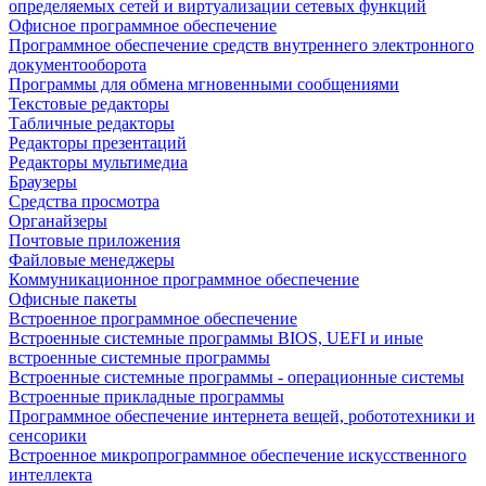
определяемых сетей и виртуализации сетевых функций
Офисное программное обеспечение
Программное обеспечение средств внутреннего электронного
документооборота
Программы для обмена мгновенными сообщениями
Текстовые редакторы
Табличные редакторы
Редакторы презентаций
Редакторы мультимедиа
Браузеры
Средства просмотра
Органайзеры
Почтовые приложения
Файловые менеджеры
Коммуникационное программное обеспечение
Офисные пакеты
Встроенное программное обеспечение
Встроенные системные программы BIOS, UEFI и иные
встроенные системные программы
Встроенные системные программы - операционные системы
Встроенные прикладные программы
Программное обеспечение интернета вещей, робототехники и
сенсорики
Встроенное микропрограммное обеспечение искусственного
интеллекта