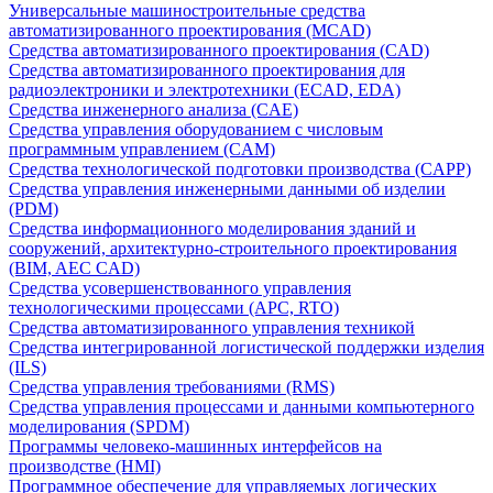
Универсальные машиностроительные средства
автоматизированного проектирования (MCAD)
Средства автоматизированного проектирования (CAD)
Средства автоматизированного проектирования для
радиоэлектроники и электротехники (ECAD, EDA)
Средства инженерного анализа (CAE)
Средства управления оборудованием с числовым
программным управлением (CAM)
Средства технологической подготовки производства (CAPP)
Средства управления инженерными данными об изделии
(PDM)
Средства информационного моделирования зданий и
сооружений, архитектурно-строительного проектирования
(BIM, AEC CAD)
Средства усовершенствованного управления
технологическими процессами (APC, RTO)
Средства автоматизированного управления техникой
Средства интегрированной логистической поддержки изделия
(ILS)
Средства управления требованиями (RMS)
Средства управления процессами и данными компьютерного
моделирования (SPDM)
Программы человеко-машинных интерфейсов на
производстве (HMI)
Программное обеспечение для управляемых логических