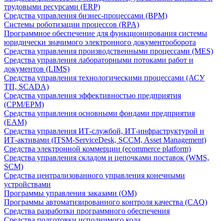
трудовыми ресурсами (ERP)
Средства управления бизнес-процессами (BPM)
Системы роботизации процессов (RPA)
Программное обеспечение для функционирования системы
юридически значимого электронного документооборота
Средства управления производственными процессами (MES)
Средства управления лабораторными потоками работ и
документов (LIMS)
Средства управления технологическими процессами (АСУ
ТП, SCADA)
Средства управления эффективностью предприятия
(CPM/EPM)
Средства управления основными фондами предприятия
(EAM)
Средства управления ИТ-службой, ИТ-инфраструктурой и
ИТ-активами (ITSM-ServiceDesk, SCCM, Asset Management)
Средства электронной коммерции (ecommerce platform)
Средства управления складом и цепочками поставок (WMS,
SCM)
Средства централизованного управления конечными
устройствами
Программы управления заказами (OM)
Программы автоматизированного контроля качества (CAQ)
Средства разработки программного обеспечения
Средства подготовки исполнимого кода