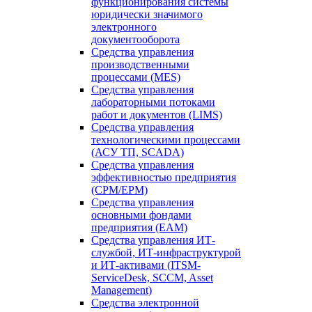
функционирования системы
юридически значимого
электронного
документооборота
Средства управления
производственными
процессами (MES)
Средства управления
лабораторными потоками
работ и документов (LIMS)
Средства управления
технологическими процессами
(АСУ ТП, SCADA)
Средства управления
эффективностью предприятия
(CPM/EPM)
Средства управления
основными фондами
предприятия (EAM)
Средства управления ИТ-
службой, ИТ-инфраструктурой
и ИТ-активами (ITSM-
ServiceDesk, SCCM, Asset
Management)
Средства электронной