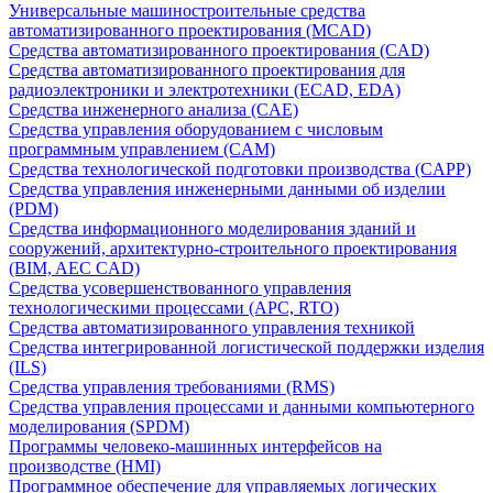
Универсальные машиностроительные средства
автоматизированного проектирования (MCAD)
Средства автоматизированного проектирования (CAD)
Средства автоматизированного проектирования для
радиоэлектроники и электротехники (ECAD, EDA)
Средства инженерного анализа (CAE)
Средства управления оборудованием с числовым
программным управлением (CAM)
Средства технологической подготовки производства (CAPP)
Средства управления инженерными данными об изделии
(PDM)
Средства информационного моделирования зданий и
сооружений, архитектурно-строительного проектирования
(BIM, AEC CAD)
Средства усовершенствованного управления
технологическими процессами (APC, RTO)
Средства автоматизированного управления техникой
Средства интегрированной логистической поддержки изделия
(ILS)
Средства управления требованиями (RMS)
Средства управления процессами и данными компьютерного
моделирования (SPDM)
Программы человеко-машинных интерфейсов на
производстве (HMI)
Программное обеспечение для управляемых логических