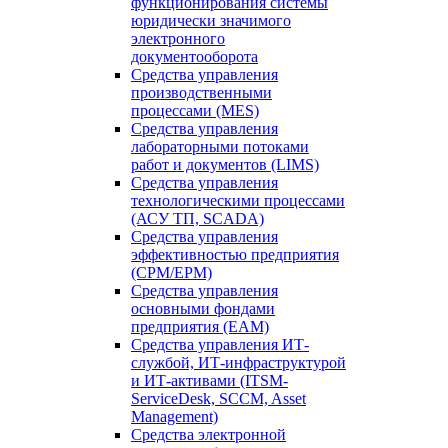
функционирования системы
юридически значимого
электронного
документооборота
Средства управления
производственными
процессами (MES)
Средства управления
лабораторными потоками
работ и документов (LIMS)
Средства управления
технологическими процессами
(АСУ ТП, SCADA)
Средства управления
эффективностью предприятия
(CPM/EPM)
Средства управления
основными фондами
предприятия (EAM)
Средства управления ИТ-
службой, ИТ-инфраструктурой
и ИТ-активами (ITSM-
ServiceDesk, SCCM, Asset
Management)
Средства электронной