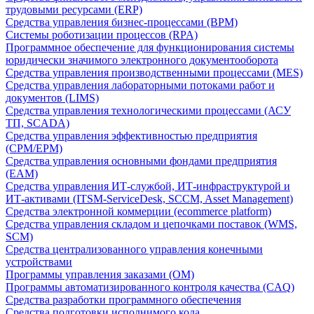
трудовыми ресурсами (ERP)
Средства управления бизнес-процессами (BPM)
Системы роботизации процессов (RPA)
Программное обеспечение для функционирования системы
юридически значимого электронного документооборота
Средства управления производственными процессами (MES)
Средства управления лабораторными потоками работ и
документов (LIMS)
Средства управления технологическими процессами (АСУ
ТП, SCADA)
Средства управления эффективностью предприятия
(CPM/EPM)
Средства управления основными фондами предприятия
(EAM)
Средства управления ИТ-службой, ИТ-инфраструктурой и
ИТ-активами (ITSM-ServiceDesk, SCCM, Asset Management)
Средства электронной коммерции (ecommerce platform)
Средства управления складом и цепочками поставок (WMS,
SCM)
Средства централизованного управления конечными
устройствами
Программы управления заказами (OM)
Программы автоматизированного контроля качества (CAQ)
Средства разработки программного обеспечения
Средства подготовки исполнимого кода