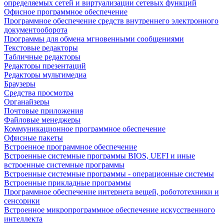
определяемых сетей и виртуализации сетевых функций
Офисное программное обеспечение
Программное обеспечение средств внутреннего электронного
документооборота
Программы для обмена мгновенными сообщениями
Текстовые редакторы
Табличные редакторы
Редакторы презентаций
Редакторы мультимедиа
Браузеры
Средства просмотра
Органайзеры
Почтовые приложения
Файловые менеджеры
Коммуникационное программное обеспечение
Офисные пакеты
Встроенное программное обеспечение
Встроенные системные программы BIOS, UEFI и иные
встроенные системные программы
Встроенные системные программы - операционные системы
Встроенные прикладные программы
Программное обеспечение интернета вещей, робототехники и
сенсорики
Встроенное микропрограммное обеспечение искусственного
интеллекта