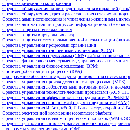
Средства резервного копирования
Средства обнаружения и/или предотвращения вторжений (атак
Средства обнаружения угроз и расследования сетевых инциден
Средства администрирования и управления жизненным цикло
Средства автоматизации процессов информационной безопасн
Средства защиты почтовых систем
Средства защиты виртуальных сред
Средства защиты систем промышленной автоматизации (автом
Средства управления процессами организации
Средства управления отношениями с клиентами (CRM)
Средства управления содержимым (CMS), сайты и портальные
Средства финансового менеджмента, управления активами и т
Средства управления бизнес-процессами (BPM)
Системы роботизации процессов (RPA)
Программное обеспечение для функционирования системы юри
Средства управления производственными процессами (MES)
Средства управления лабораторными потоками работ и докуме
Средства управления технологическими процессами (АСУ ТП
Средства управления эффективностью предприятия (CPM/EPM
Средства управления основными фондами предприятия (EAM)
Средства управления ИТ-службой, ИТ-инфраструктурой и ИТ-а
Средства электронной коммерции (ecommerce platform)
Средства управления складом и цепочками поставок (WMS, S
Средства централизованного управления конечными устройст
Программы управления заказами (OM)