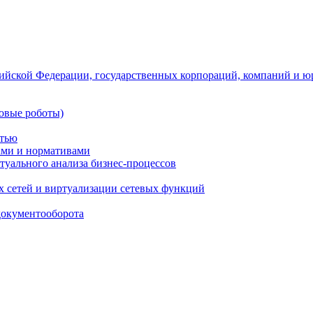
ийской Федерации, государственных корпораций, компаний и ю
овые роботы)
стью
тами и нормативами
туального анализа бизнес-процессов
 сетей и виртуализации сетевых функций
документооборота