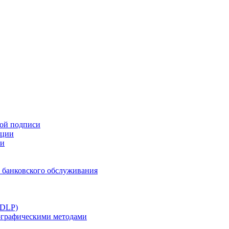
ной подписи
ации
ти
 банковского обслуживания
(DLP)
тографическими методами