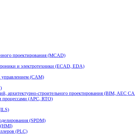
анного проектирования (MCAD)
ктроники и электротехники (ECAD, EDA)
м управлением (CAM)
)
ий, архитектурно-строительного проектирования (BIM, AEC C
и процессами (APC, RTO)
ILS)
моделирования (SPDM)
 (HMI)
ллеров (PLC)