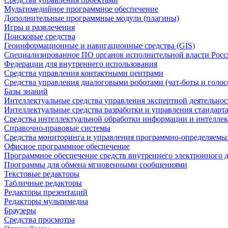
Мультимедийное программное обеспечение
Дополнительные программные модули (плагины)
Игры и развлечения
Поисковые средства
Геоинформационные и навигационные средства (GIS)
Специализированное ПО органов исполнительной власти Росс
Федерации для внутреннего использования
Средства управления контактными центрами
Средства управления диалоговыми роботами (чат-боты и голос
Базы знаний
Интеллектуальные средства управления экспертной деятельно
Интеллектуальные средства разработки и управления стандар
Средства интеллектуальной обработки информации и интеллек
Справочно-правовые системы
Средства мониторинга и управления программно-определяемых
Офисное программное обеспечение
Программное обеспечение средств внутреннего электронного 
Программы для обмена мгновенными сообщениями
Текстовые редакторы
Табличные редакторы
Редакторы презентаций
Редакторы мультимедиа
Браузеры
Средства просмотра