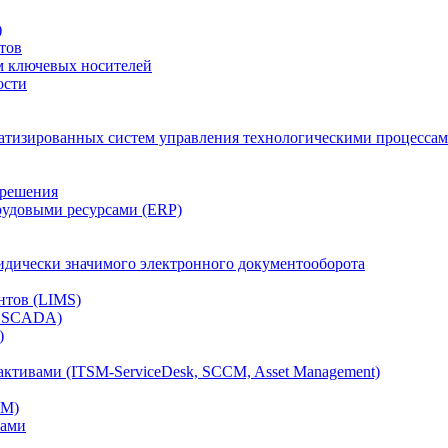
)
тов
м ключевых носителей
ости
атизированных систем управления технологическими процессам
 решения
рудовыми ресурсами (ERP)
дически значимого электронного документооборота
нтов (LIMS)
, SCADA)
)
ктивами (ITSM-ServiceDesk, SCCM, Asset Management)
CM)
вами