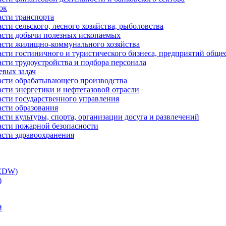
ок
асти транспорта
сти сельского, лесного хозяйства, рыболовства
ласти добычи полезных ископаемых
ласти жилищно-коммунального хозяйства
асти гостиничного и туристического бизнеса, предприятий обще
сти трудоустройства и подбора персонала
евых задач
ласти обрабатывающего производства
асти энергетики и нефтегазовой отрасли
асти государственного управления
асти образования
сти культуры, спорта, организации досуга и развлечений
асти пожарной безопасности
асти здравоохранения
(EDW)
)
й