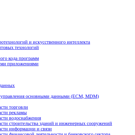
ротехнологий и искусственного интеллекта
антовых технологий
ого кода программ
ыми приложениями
 данных
а управления основными данными (ECM, MDM)
асти торговли
асти рекламы
асти водоснабжения
ласти строительства зданий и инженерных сооружений
асти информации и связи
асти финансовой деятельности и банковского сектора