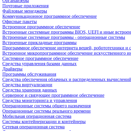
Органайзеры
Почтовые приложения
Файловые менеджеры
Коммуникационное программное обеспечение
Офисные пакеты
Встроенное программное обеспечение
Встроенные системные программы BIOS, UEFI и иные встрое
Встроенные системные программы - операционные системы
Встроенные прикладные программы
Программное обеспечение интернета вещей, робототехники и 
Встроенное микропрограммное обеспечение искусственного и
Системное программное обеспечение
Средства управления базами данных
Драйверы
Программы обслуживания
Средства обеспечения облачных и распределенных вычислени
Средства виртуализации
Средства хранения данных
Серверное и связующее программное обеспечение
Средства мониторинга и управления
Операционные системы общего назначения
Операционные системы реального времени
Мобильная операционная система
Системы контейнеризации и контейнеры
Сетевая операционная система