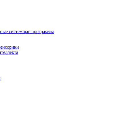
нные системные программы
сенсорики
нтеллекта
й