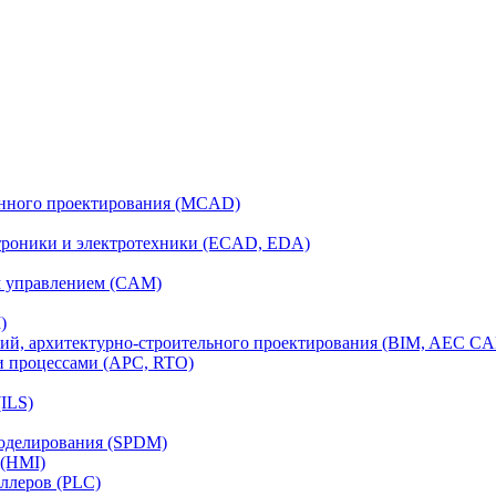
анного проектирования (MCAD)
ктроники и электротехники (ECAD, EDA)
м управлением (CAM)
)
ий, архитектурно-строительного проектирования (BIM, AEC C
и процессами (APC, RTO)
ILS)
моделирования (SPDM)
 (HMI)
ллеров (PLC)