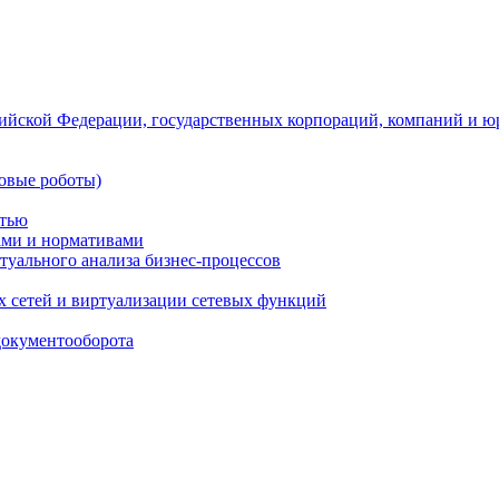
ийской Федерации, государственных корпораций, компаний и ю
овые роботы)
стью
тами и нормативами
туального анализа бизнес-процессов
 сетей и виртуализации сетевых функций
документооборота