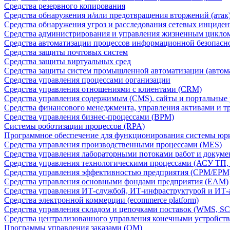
Средства резервного копирования
Средства обнаружения и/или предотвращения вторжений (атак
Средства обнаружения угроз и расследования сетевых инциден
Средства администрирования и управления жизненным цикло
Средства автоматизации процессов информационной безопасн
Средства защиты почтовых систем
Средства защиты виртуальных сред
Средства защиты систем промышленной автоматизации (автом
Средства управления процессами организации
Средства управления отношениями с клиентами (CRM)
Средства управления содержимым (CMS), сайты и портальные
Средства финансового менеджмента, управления активами и т
Средства управления бизнес-процессами (BPM)
Системы роботизации процессов (RPA)
Программное обеспечение для функционирования системы юри
Средства управления производственными процессами (MES)
Средства управления лабораторными потоками работ и докуме
Средства управления технологическими процессами (АСУ ТП
Средства управления эффективностью предприятия (CPM/EPM
Средства управления основными фондами предприятия (EAM)
Средства управления ИТ-службой, ИТ-инфраструктурой и ИТ-а
Средства электронной коммерции (ecommerce platform)
Средства управления складом и цепочками поставок (WMS, S
Средства централизованного управления конечными устройст
Программы управления заказами (OM)