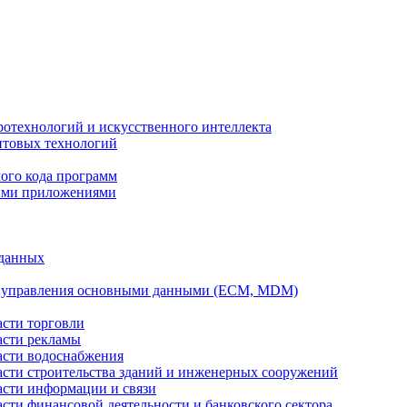
ротехнологий и искусственного интеллекта
антовых технологий
ого кода программ
ыми приложениями
 данных
а управления основными данными (ECM, MDM)
асти торговли
асти рекламы
асти водоснабжения
ласти строительства зданий и инженерных сооружений
асти информации и связи
асти финансовой деятельности и банковского сектора