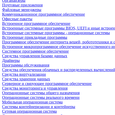
Органайзеры
Почтовые приложения
Файловые менеджеры
Коммуникационное программное обеспечение
Офисные пакеты
Встроенное программное обеспечение
Встроенные системные программы BIOS, UEFI и иные встрое
Встроенные системные программы - операционные системы
Встроенные прикладные программы
Программное обеспечение интернета вещей, робототехники и 
Встроенное микропрограммное обеспечение искусственного и
Системное программное обеспечение
Средства управления базами данных
Драйверы
Программы обслуживания
Средства обеспечения облачных и распределенных вычислени
Средства виртуализации
Средства хранения данных
Серверное и связующее программное обеспечение
Средства мониторинга и управления
Операционные системы общего назначения
Операционные системы реального времени
Мобильная операционная система
Системы контейнеризации и контейнеры
Сетевая операционная система