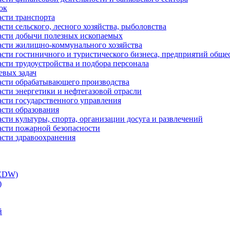
ок
асти транспорта
сти сельского, лесного хозяйства, рыболовства
ласти добычи полезных ископаемых
ласти жилищно-коммунального хозяйства
асти гостиничного и туристического бизнеса, предприятий обще
сти трудоустройства и подбора персонала
евых задач
ласти обрабатывающего производства
асти энергетики и нефтегазовой отрасли
асти государственного управления
асти образования
сти культуры, спорта, организации досуга и развлечений
асти пожарной безопасности
асти здравоохранения
(EDW)
)
й