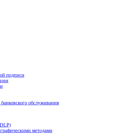
ной подписи
ации
ти
 банковского обслуживания
(DLP)
тографическими методами