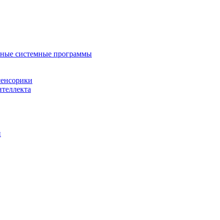
нные системные программы
сенсорики
нтеллекта
й