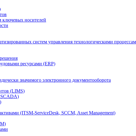
)
тов
м ключевых носителей
ости
атизированных систем управления технологическими процессам
 решения
рудовыми ресурсами (ERP)
дически значимого электронного документооборота
нтов (LIMS)
, SCADA)
)
ктивами (ITSM-ServiceDesk, SCCM, Asset Management)
CM)
вами