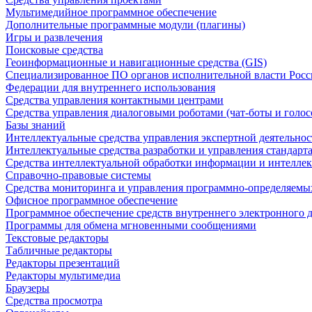
Мультимедийное программное обеспечение
Дополнительные программные модули (плагины)
Игры и развлечения
Поисковые средства
Геоинформационные и навигационные средства (GIS)
Специализированное ПО органов исполнительной власти Росс
Федерации для внутреннего использования
Средства управления контактными центрами
Средства управления диалоговыми роботами (чат-боты и голос
Базы знаний
Интеллектуальные средства управления экспертной деятельно
Интеллектуальные средства разработки и управления стандар
Средства интеллектуальной обработки информации и интеллек
Справочно-правовые системы
Средства мониторинга и управления программно-определяемых
Офисное программное обеспечение
Программное обеспечение средств внутреннего электронного 
Программы для обмена мгновенными сообщениями
Текстовые редакторы
Табличные редакторы
Редакторы презентаций
Редакторы мультимедиа
Браузеры
Средства просмотра