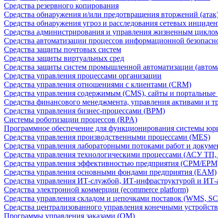
Средства резервного копирования
Средства обнаружения и/или предотвращения вторжений (атак
Средства обнаружения угроз и расследования сетевых инциден
Средства администрирования и управления жизненным цикло
Средства автоматизации процессов информационной безопасн
Средства защиты почтовых систем
Средства защиты виртуальных сред
Средства защиты систем промышленной автоматизации (автом
Средства управления процессами организации
Средства управления отношениями с клиентами (CRM)
Средства управления содержимым (CMS), сайты и портальные
Средства финансового менеджмента, управления активами и т
Средства управления бизнес-процессами (BPM)
Системы роботизации процессов (RPA)
Программное обеспечение для функционирования системы юри
Средства управления производственными процессами (MES)
Средства управления лабораторными потоками работ и докуме
Средства управления технологическими процессами (АСУ ТП
Средства управления эффективностью предприятия (CPM/EPM
Средства управления основными фондами предприятия (EAM)
Средства управления ИТ-службой, ИТ-инфраструктурой и ИТ-а
Средства электронной коммерции (ecommerce platform)
Средства управления складом и цепочками поставок (WMS, S
Средства централизованного управления конечными устройст
Программы управления заказами (OM)