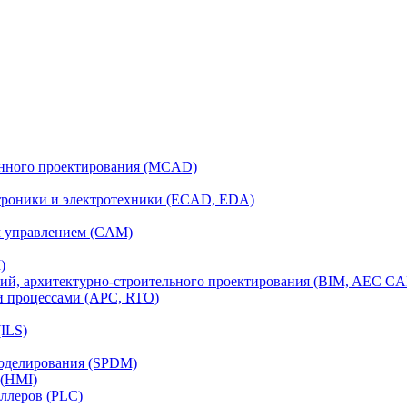
анного проектирования (MCAD)
ктроники и электротехники (ECAD, EDA)
м управлением (CAM)
)
ий, архитектурно-строительного проектирования (BIM, AEC C
и процессами (APC, RTO)
ILS)
моделирования (SPDM)
 (HMI)
ллеров (PLC)