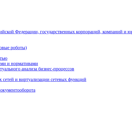
ийской Федерации, государственных корпораций, компаний и ю
овые роботы)
стью
тами и нормативами
туального анализа бизнес-процессов
 сетей и виртуализации сетевых функций
документооборота