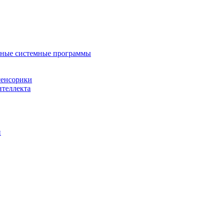
нные системные программы
сенсорики
нтеллекта
й