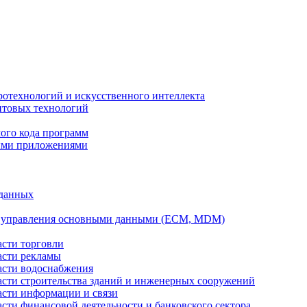
ротехнологий и искусственного интеллекта
антовых технологий
ого кода программ
ыми приложениями
 данных
а управления основными данными (ECM, MDM)
асти торговли
асти рекламы
асти водоснабжения
ласти строительства зданий и инженерных сооружений
асти информации и связи
асти финансовой деятельности и банковского сектора