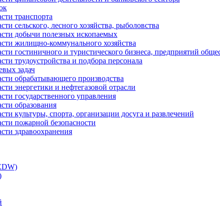
ок
асти транспорта
сти сельского, лесного хозяйства, рыболовства
ласти добычи полезных ископаемых
ласти жилищно-коммунального хозяйства
асти гостиничного и туристического бизнеса, предприятий обще
сти трудоустройства и подбора персонала
евых задач
ласти обрабатывающего производства
асти энергетики и нефтегазовой отрасли
асти государственного управления
асти образования
сти культуры, спорта, организации досуга и развлечений
асти пожарной безопасности
асти здравоохранения
(EDW)
)
й