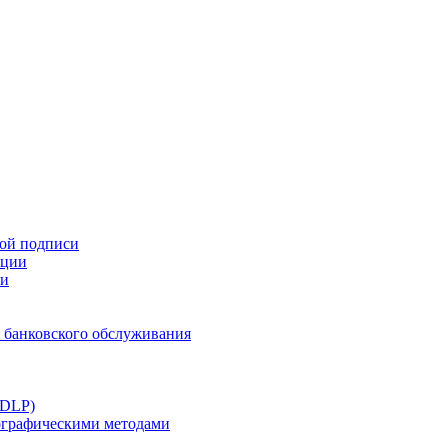
ной подписи
ации
ти
 банковского обслуживания
(DLP)
тографическими методами