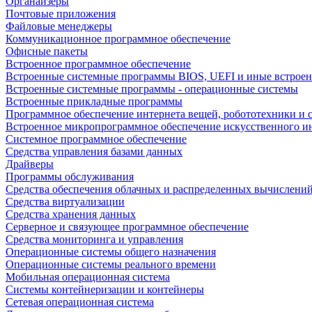
Органайзеры
Почтовые приложения
Файловые менеджеры
Коммуникационное программное обеспечение
Офисные пакеты
Встроенное программное обеспечение
Встроенные системные программы BIOS, UEFI и иные встрое
Встроенные системные программы - операционные системы
Встроенные прикладные программы
Программное обеспечение интернета вещей, робототехники и 
Встроенное микропрограммное обеспечение искусственного и
Системное программное обеспечение
Средства управления базами данных
Драйверы
Программы обслуживания
Средства обеспечения облачных и распределенных вычислени
Средства виртуализации
Средства хранения данных
Серверное и связующее программное обеспечение
Средства мониторинга и управления
Операционные системы общего назначения
Операционные системы реального времени
Мобильная операционная система
Системы контейнеризации и контейнеры
Сетевая операционная система