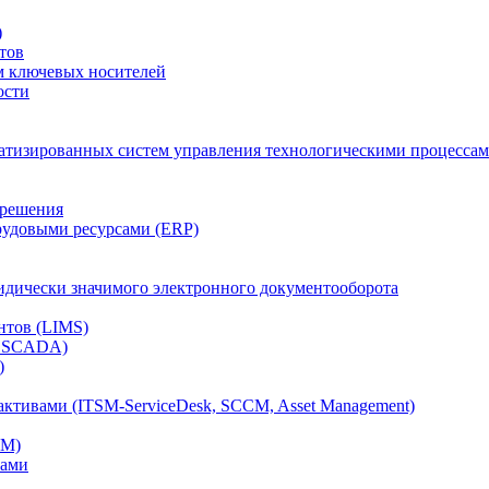
)
тов
м ключевых носителей
ости
атизированных систем управления технологическими процессам
 решения
рудовыми ресурсами (ERP)
дически значимого электронного документооборота
нтов (LIMS)
, SCADA)
)
ктивами (ITSM-ServiceDesk, SCCM, Asset Management)
CM)
вами