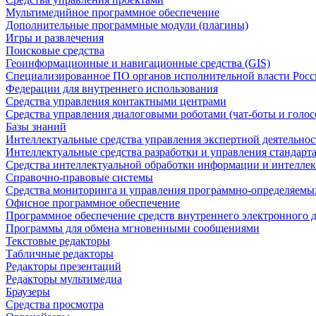
Мультимедийное программное обеспечение
Дополнительные программные модули (плагины)
Игры и развлечения
Поисковые средства
Геоинформационные и навигационные средства (GIS)
Специализированное ПО органов исполнительной власти Росс
Федерации для внутреннего использования
Средства управления контактными центрами
Средства управления диалоговыми роботами (чат-боты и голос
Базы знаний
Интеллектуальные средства управления экспертной деятельно
Интеллектуальные средства разработки и управления стандар
Средства интеллектуальной обработки информации и интеллек
Справочно-правовые системы
Средства мониторинга и управления программно-определяемых
Офисное программное обеспечение
Программное обеспечение средств внутреннего электронного 
Программы для обмена мгновенными сообщениями
Текстовые редакторы
Табличные редакторы
Редакторы презентаций
Редакторы мультимедиа
Браузеры
Средства просмотра