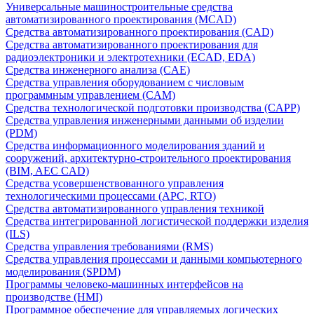
Универсальные машиностроительные средства
автоматизированного проектирования (MCAD)
Средства автоматизированного проектирования (CAD)
Средства автоматизированного проектирования для
радиоэлектроники и электротехники (ECAD, EDA)
Средства инженерного анализа (CAE)
Средства управления оборудованием с числовым
программным управлением (CAM)
Средства технологической подготовки производства (CAPP)
Средства управления инженерными данными об изделии
(PDM)
Средства информационного моделирования зданий и
сооружений, архитектурно-строительного проектирования
(BIM, AEC CAD)
Средства усовершенствованного управления
технологическими процессами (APC, RTO)
Средства автоматизированного управления техникой
Средства интегрированной логистической поддержки изделия
(ILS)
Средства управления требованиями (RMS)
Средства управления процессами и данными компьютерного
моделирования (SPDM)
Программы человеко-машинных интерфейсов на
производстве (HMI)
Программное обеспечение для управляемых логических