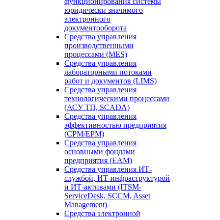
функционирования системы
юридически значимого
электронного
документооборота
Средства управления
производственными
процессами (MES)
Средства управления
лабораторными потоками
работ и документов (LIMS)
Средства управления
технологическими процессами
(АСУ ТП, SCADA)
Средства управления
эффективностью предприятия
(CPM/EPM)
Средства управления
основными фондами
предприятия (EAM)
Средства управления ИТ-
службой, ИТ-инфраструктурой
и ИТ-активами (ITSM-
ServiceDesk, SCCM, Asset
Management)
Средства электронной