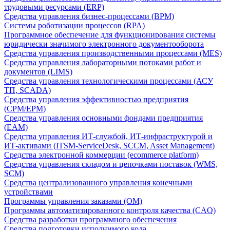
трудовыми ресурсами (ERP)
Средства управления бизнес-процессами (BPM)
Системы роботизации процессов (RPA)
Программное обеспечение для функционирования системы
юридически значимого электронного документооборота
Средства управления производственными процессами (MES)
Средства управления лабораторными потоками работ и
документов (LIMS)
Средства управления технологическими процессами (АСУ
ТП, SCADA)
Средства управления эффективностью предприятия
(CPM/EPM)
Средства управления основными фондами предприятия
(EAM)
Средства управления ИТ-службой, ИТ-инфраструктурой и
ИТ-активами (ITSM-ServiceDesk, SCCM, Asset Management)
Средства электронной коммерции (ecommerce platform)
Средства управления складом и цепочками поставок (WMS,
SCM)
Средства централизованного управления конечными
устройствами
Программы управления заказами (OM)
Программы автоматизированного контроля качества (CAQ)
Средства разработки программного обеспечения
Средства подготовки исполнимого кода