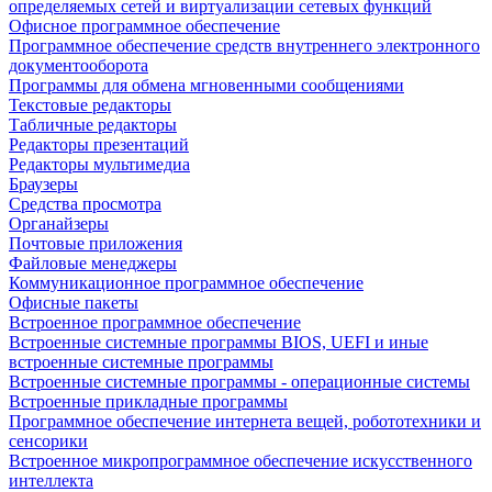
определяемых сетей и виртуализации сетевых функций
Офисное программное обеспечение
Программное обеспечение средств внутреннего электронного
документооборота
Программы для обмена мгновенными сообщениями
Текстовые редакторы
Табличные редакторы
Редакторы презентаций
Редакторы мультимедиа
Браузеры
Средства просмотра
Органайзеры
Почтовые приложения
Файловые менеджеры
Коммуникационное программное обеспечение
Офисные пакеты
Встроенное программное обеспечение
Встроенные системные программы BIOS, UEFI и иные
встроенные системные программы
Встроенные системные программы - операционные системы
Встроенные прикладные программы
Программное обеспечение интернета вещей, робототехники и
сенсорики
Встроенное микропрограммное обеспечение искусственного
интеллекта