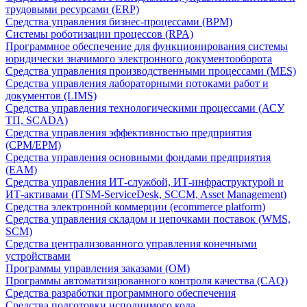
трудовыми ресурсами (ERP)
Средства управления бизнес-процессами (BPM)
Системы роботизации процессов (RPA)
Программное обеспечение для функционирования системы
юридически значимого электронного документооборота
Средства управления производственными процессами (MES)
Средства управления лабораторными потоками работ и
документов (LIMS)
Средства управления технологическими процессами (АСУ
ТП, SCADA)
Средства управления эффективностью предприятия
(CPM/EPM)
Средства управления основными фондами предприятия
(EAM)
Средства управления ИТ-службой, ИТ-инфраструктурой и
ИТ-активами (ITSM-ServiceDesk, SCCM, Asset Management)
Средства электронной коммерции (ecommerce platform)
Средства управления складом и цепочками поставок (WMS,
SCM)
Средства централизованного управления конечными
устройствами
Программы управления заказами (OM)
Программы автоматизированного контроля качества (CAQ)
Средства разработки программного обеспечения
Средства подготовки исполнимого кода