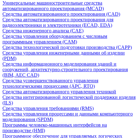
Универсальные машиностроительные средства
автоматизированного проектирования (MCAD)
Средства автоматизированного проектирования (CAD)
Средства автоматизированного проектирования для
радиоэлектроники и электротехники (ECAD, EDA)
Средства инженерного анализа (CAE)
Средства управления оборудованием с числовым
программным управлением (CAM)
Средства технологической подготовки производства (CAPP)
Средства управления инженерными данными об изделии
(PDM)
Средства информационного моделирования зданий и
сооружений, архитектурно-строительного проектирования
(BIM, AEC CAD)
Средства усовершенствованного управления
технологическими процессами (APC, RTO)
Средства автоматизированного управления техникой
Средства интегрированной логистической поддержки изделия
(ILS)
Средства управления требованиями (RMS)
Средства управления процессами и данными компьютерного
моделирования (SPDM)
Программы человеко-машинных интерфейсов на
производстве (HMI)
Программное обеспечение для управляемых логических