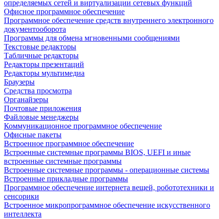
определяемых сетей и виртуализации сетевых функций
Офисное программное обеспечение
Программное обеспечение средств внутреннего электронного
документооборота
Программы для обмена мгновенными сообщениями
Текстовые редакторы
Табличные редакторы
Редакторы презентаций
Редакторы мультимедиа
Браузеры
Средства просмотра
Органайзеры
Почтовые приложения
Файловые менеджеры
Коммуникационное программное обеспечение
Офисные пакеты
Встроенное программное обеспечение
Встроенные системные программы BIOS, UEFI и иные
встроенные системные программы
Встроенные системные программы - операционные системы
Встроенные прикладные программы
Программное обеспечение интернета вещей, робототехники и
сенсорики
Встроенное микропрограммное обеспечение искусственного
интеллекта