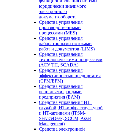
функционирования системы
юридически значимого
электронного
документооборота
Средства управления
производственными
процессами (MES)
Средства управления
лабораторными потоками
работ и документов (LIMS)
Средства управления
технологическими процессами
(АСУ ТП, SCADA)
Средства управления
эффективностью предприятия
(CPM/EPM)
Средства управления
основными фондами
предприятия (EAM)
Средства управления ИТ-
службой, ИТ-инфраструктурой
и ИТ-активами (ITSM-
ServiceDesk, SCCM, Asset
Management)
Средства электронной