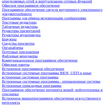
определяемых сетей и виртуализации сетевых функций
Офисное программное обеспечение
Программное обеспечение средств внутреннего электронного
документооборота
Программы для обмена мгновенными сообщениями
Текстовые редакторы
Табличные редакторы
Редакторы презентаций
Редакторы мультимедиа
Браузеры
Средства просмотра
Органайзеры
Почтовые приложения
Файловые менеджеры
Коммуникационное программное обеспечение
Офисные пакеты
Встроенное программное обеспечение
Встроенные системные программы BIOS, UEFI и иные
встроенные системные программы
Встроенные системные программы - операционные системы
Встроенные прикладные программы
Программное обеспечение интернета вещей, робототехники и
сенсорики
Встроенное микропрограммное обеспечение искусственного
интеллекта