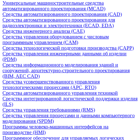
Универсальные машиностроительные средства
автоматизированного проектирования (MCAD)
Средства автоматизированного проектирования (CAD)
Средства автоматизированного проектирования для
радиоэлектроники и электротехники (ECAD, EDA)
Средства инженерного анализа (CAE)
Средства управления оборудованием с числовым
программным управлением (CAM)
Средства технологической подготовки производства (CAPP)
Средства управления инженерными данными об изделии
(PDM)
Средства информационного моделирования зданий и
сооружений, архитектурно-строительного проектирования
(BIM, AEC CAD)
Средства усовершенствованного управления
технологическими процессами (APC, RTO)
Средства автоматизированного управления техникой
Средства интегрированной логистической поддержки изделия
(ILS)
Средства управления требованиями (RMS)
Средства управления процессами и данными компьютерного
моделирования (SPDM)
Программы человеко-машинных интерфейсов на
производстве (HMI)
Программное обеспечение для управляемых логических