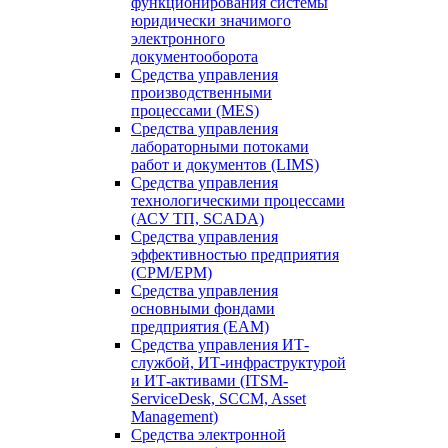
функционирования системы
юридически значимого
электронного
документооборота
Средства управления
производственными
процессами (MES)
Средства управления
лабораторными потоками
работ и документов (LIMS)
Средства управления
технологическими процессами
(АСУ ТП, SCADA)
Средства управления
эффективностью предприятия
(CPM/EPM)
Средства управления
основными фондами
предприятия (EAM)
Средства управления ИТ-
службой, ИТ-инфраструктурой
и ИТ-активами (ITSM-
ServiceDesk, SCCM, Asset
Management)
Средства электронной