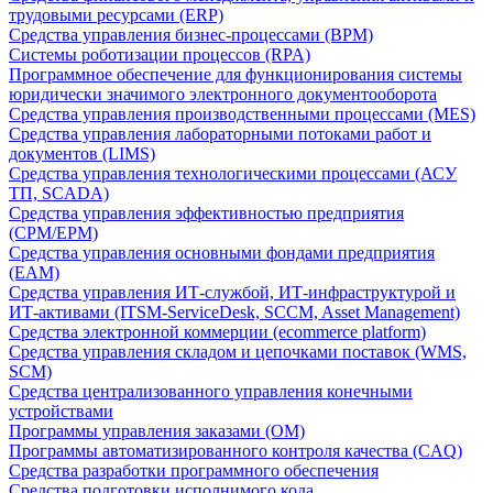
трудовыми ресурсами (ERP)
Средства управления бизнес-процессами (BPM)
Системы роботизации процессов (RPA)
Программное обеспечение для функционирования системы
юридически значимого электронного документооборота
Средства управления производственными процессами (MES)
Средства управления лабораторными потоками работ и
документов (LIMS)
Средства управления технологическими процессами (АСУ
ТП, SCADA)
Средства управления эффективностью предприятия
(CPM/EPM)
Средства управления основными фондами предприятия
(EAM)
Средства управления ИТ-службой, ИТ-инфраструктурой и
ИТ-активами (ITSM-ServiceDesk, SCCM, Asset Management)
Средства электронной коммерции (ecommerce platform)
Средства управления складом и цепочками поставок (WMS,
SCM)
Средства централизованного управления конечными
устройствами
Программы управления заказами (OM)
Программы автоматизированного контроля качества (CAQ)
Средства разработки программного обеспечения
Средства подготовки исполнимого кода