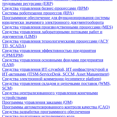
трудовыми ресурсами (ERP)
Средства управления бизнес-процессами (BPM)
Системы роботизации процессов (RPA)
Программное обеспечение для функционирования системы
юридически значимого электронного документооборота
Средства управления производственными процессами (MES)
Средства управления лабораторными потоками работ и
документов (LIMS)
Средства управления технологическими процессами (АСУ
ТП, SCADA)
Средства управления эффективностью предприятия
(CPM/EPM)
Средства управления основными фондами предприятия
(EAM)
Средства управления ИТ-службой, ИТ-инфраструктурой и
ИТ-активами (ITSM-ServiceDesk, SCCM, Asset Management)
Средства электронной коммерции (ecommerce platform)
Средства управления складом и цепочками поставок (WMS,
SCM)
Средства централизованного управления конечными
устройствами
Программы управления заказами (OM)
Программы автоматизированного контроля качества (CAQ)
Средства разработки программного обеспечения
Средства подготовки исполнимого кода