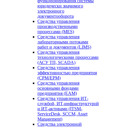
функционирования системы
юридически значимого
электронного
документооборота
Средства управления
производственными
процессами (MES)
Средства управления
лабораторными потоками
работ и документов (LIMS)
Средства управления
технологическими процессами
(АСУ ТП, SCADA)
Средства управления
эффективностью предприятия
(CPM/EPM)
Средства управления
основными фондами
предприятия (EAM)
Средства управления ИТ-
службой, ИТ-инфраструктурой
и ИТ-активами (ITSM-
ServiceDesk, SCCM, Asset
Management)
Средства электронной