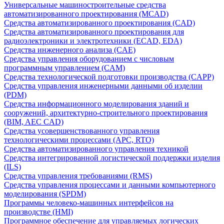
Универсальные машиностроительные средства
автоматизированного проектирования (MCAD)
Средства автоматизированного проектирования (CAD)
Средства автоматизированного проектирования для
радиоэлектроники и электротехники (ECAD, EDA)
Средства инженерного анализа (CAE)
Средства управления оборудованием с числовым
программным управлением (CAM)
Средства технологической подготовки производства (CAPP)
Средства управления инженерными данными об изделии
(PDM)
Средства информационного моделирования зданий и
сооружений, архитектурно-строительного проектирования
(BIM, AEC CAD)
Средства усовершенствованного управления
технологическими процессами (APC, RTO)
Средства автоматизированного управления техникой
Средства интегрированной логистической поддержки изделия
(ILS)
Средства управления требованиями (RMS)
Средства управления процессами и данными компьютерного
моделирования (SPDM)
Программы человеко-машинных интерфейсов на
производстве (HMI)
Программное обеспечение для управляемых логических