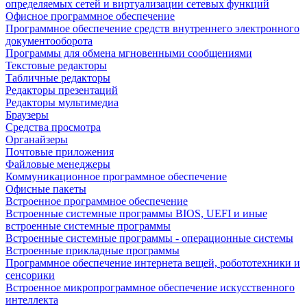
определяемых сетей и виртуализации сетевых функций
Офисное программное обеспечение
Программное обеспечение средств внутреннего электронного
документооборота
Программы для обмена мгновенными сообщениями
Текстовые редакторы
Табличные редакторы
Редакторы презентаций
Редакторы мультимедиа
Браузеры
Средства просмотра
Органайзеры
Почтовые приложения
Файловые менеджеры
Коммуникационное программное обеспечение
Офисные пакеты
Встроенное программное обеспечение
Встроенные системные программы BIOS, UEFI и иные
встроенные системные программы
Встроенные системные программы - операционные системы
Встроенные прикладные программы
Программное обеспечение интернета вещей, робототехники и
сенсорики
Встроенное микропрограммное обеспечение искусственного
интеллекта