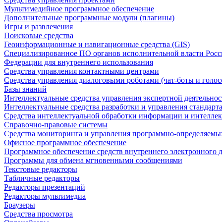
Мультимедийное программное обеспечение
Дополнительные программные модули (плагины)
Игры и развлечения
Поисковые средства
Геоинформационные и навигационные средства (GIS)
Специализированное ПО органов исполнительной власти Росс
Федерации для внутреннего использования
Средства управления контактными центрами
Средства управления диалоговыми роботами (чат-боты и голос
Базы знаний
Интеллектуальные средства управления экспертной деятельно
Интеллектуальные средства разработки и управления стандар
Средства интеллектуальной обработки информации и интеллек
Справочно-правовые системы
Средства мониторинга и управления программно-определяемых
Офисное программное обеспечение
Программное обеспечение средств внутреннего электронного 
Программы для обмена мгновенными сообщениями
Текстовые редакторы
Табличные редакторы
Редакторы презентаций
Редакторы мультимедиа
Браузеры
Средства просмотра