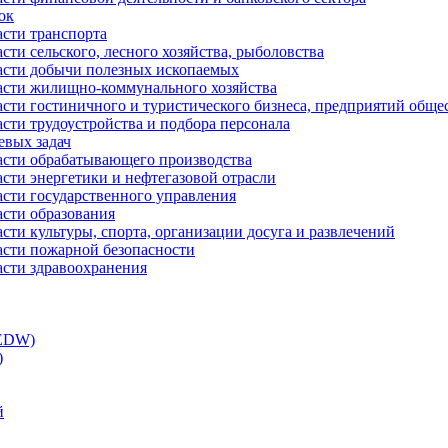
ок
асти транспорта
сти сельского, лесного хозяйства, рыболовства
ласти добычи полезных ископаемых
ласти жилищно-коммунального хозяйства
асти гостиничного и туристического бизнеса, предприятий обще
сти трудоустройства и подбора персонала
евых задач
ласти обрабатывающего производства
асти энергетики и нефтегазовой отрасли
асти государственного управления
асти образования
сти культуры, спорта, организации досуга и развлечений
асти пожарной безопасности
асти здравоохранения
(EDW)
)
й