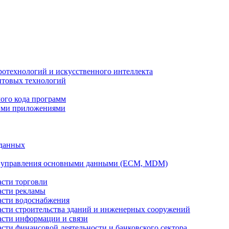
ротехнологий и искусственного интеллекта
антовых технологий
ого кода программ
ыми приложениями
 данных
а управления основными данными (ECM, MDM)
асти торговли
асти рекламы
асти водоснабжения
ласти строительства зданий и инженерных сооружений
асти информации и связи
асти финансовой деятельности и банковского сектора