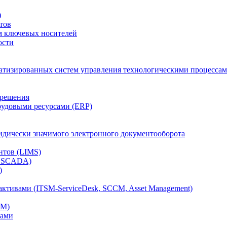
)
тов
м ключевых носителей
ости
атизированных систем управления технологическими процессам
 решения
рудовыми ресурсами (ERP)
дически значимого электронного документооборота
нтов (LIMS)
, SCADA)
)
ктивами (ITSM-ServiceDesk, SCCM, Asset Management)
CM)
вами