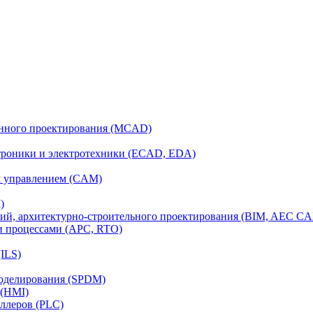
анного проектирования (MCAD)
ктроники и электротехники (ECAD, EDA)
м управлением (CAM)
)
ий, архитектурно-строительного проектирования (BIM, AEC C
и процессами (APC, RTO)
ILS)
моделирования (SPDM)
 (HMI)
ллеров (PLC)