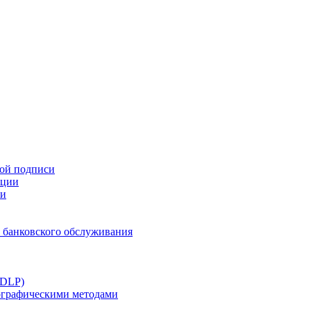
ной подписи
ации
ти
 банковского обслуживания
(DLP)
тографическими методами