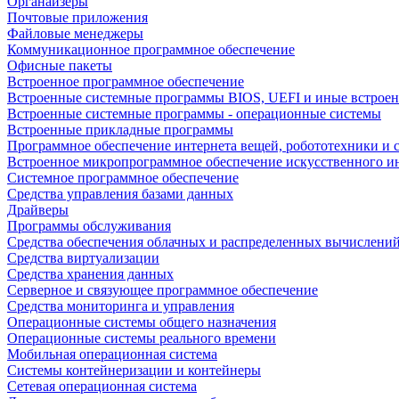
Органайзеры
Почтовые приложения
Файловые менеджеры
Коммуникационное программное обеспечение
Офисные пакеты
Встроенное программное обеспечение
Встроенные системные программы BIOS, UEFI и иные встрое
Встроенные системные программы - операционные системы
Встроенные прикладные программы
Программное обеспечение интернета вещей, робототехники и 
Встроенное микропрограммное обеспечение искусственного и
Системное программное обеспечение
Средства управления базами данных
Драйверы
Программы обслуживания
Средства обеспечения облачных и распределенных вычислени
Средства виртуализации
Средства хранения данных
Серверное и связующее программное обеспечение
Средства мониторинга и управления
Операционные системы общего назначения
Операционные системы реального времени
Мобильная операционная система
Системы контейнеризации и контейнеры
Сетевая операционная система