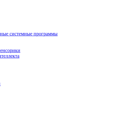
нные системные программы
сенсорики
нтеллекта
й