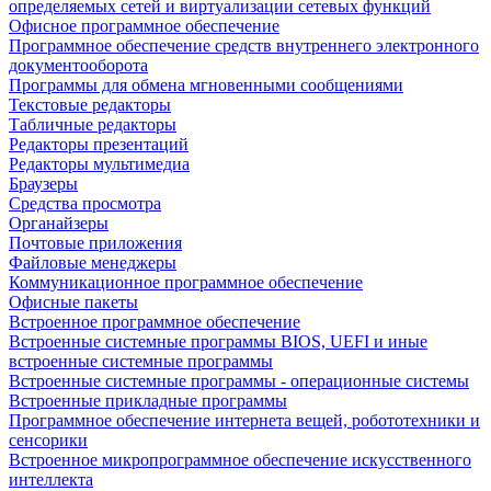
определяемых сетей и виртуализации сетевых функций
Офисное программное обеспечение
Программное обеспечение средств внутреннего электронного
документооборота
Программы для обмена мгновенными сообщениями
Текстовые редакторы
Табличные редакторы
Редакторы презентаций
Редакторы мультимедиа
Браузеры
Средства просмотра
Органайзеры
Почтовые приложения
Файловые менеджеры
Коммуникационное программное обеспечение
Офисные пакеты
Встроенное программное обеспечение
Встроенные системные программы BIOS, UEFI и иные
встроенные системные программы
Встроенные системные программы - операционные системы
Встроенные прикладные программы
Программное обеспечение интернета вещей, робототехники и
сенсорики
Встроенное микропрограммное обеспечение искусственного
интеллекта