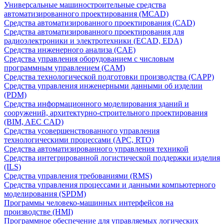
Универсальные машиностроительные средства
автоматизированного проектирования (MCAD)
Средства автоматизированного проектирования (CAD)
Средства автоматизированного проектирования для
радиоэлектроники и электротехники (ECAD, EDA)
Средства инженерного анализа (CAE)
Средства управления оборудованием с числовым
программным управлением (CAM)
Средства технологической подготовки производства (CAPP)
Средства управления инженерными данными об изделии
(PDM)
Средства информационного моделирования зданий и
сооружений, архитектурно-строительного проектирования
(BIM, AEC CAD)
Средства усовершенствованного управления
технологическими процессами (APC, RTO)
Средства автоматизированного управления техникой
Средства интегрированной логистической поддержки изделия
(ILS)
Средства управления требованиями (RMS)
Средства управления процессами и данными компьютерного
моделирования (SPDM)
Программы человеко-машинных интерфейсов на
производстве (HMI)
Программное обеспечение для управляемых логических