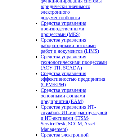
функционирования системы
юридически значимого
электронного
документооборота
Средства управления
производственными
процессами (MES)
Средства управления
лабораторными потоками
работ и документов (LIMS)
Средства управления
технологическими процессами
(АСУ ТП, SCADA)
Средства управления
эффективностью предприятия
(CPM/EPM)
Средства управления
основными фондами
предприятия (EAM)
Средства управления ИТ-
службой, ИТ-инфраструктурой
и ИТ-активами (ITSM-
ServiceDesk, SCCM, Asset
Management)
Средства электронной