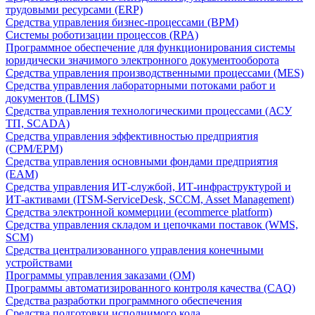
трудовыми ресурсами (ERP)
Средства управления бизнес-процессами (BPM)
Системы роботизации процессов (RPA)
Программное обеспечение для функционирования системы
юридически значимого электронного документооборота
Средства управления производственными процессами (MES)
Средства управления лабораторными потоками работ и
документов (LIMS)
Средства управления технологическими процессами (АСУ
ТП, SCADA)
Средства управления эффективностью предприятия
(CPM/EPM)
Средства управления основными фондами предприятия
(EAM)
Средства управления ИТ-службой, ИТ-инфраструктурой и
ИТ-активами (ITSM-ServiceDesk, SCCM, Asset Management)
Средства электронной коммерции (ecommerce platform)
Средства управления складом и цепочками поставок (WMS,
SCM)
Средства централизованного управления конечными
устройствами
Программы управления заказами (OM)
Программы автоматизированного контроля качества (CAQ)
Средства разработки программного обеспечения
Средства подготовки исполнимого кода